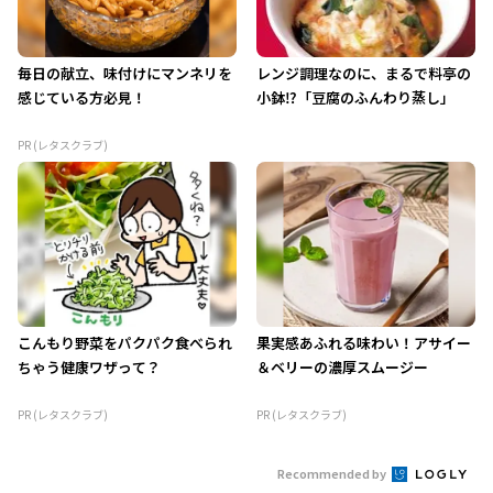
毎日の献立、味付けにマンネリを
レンジ調理なのに、まるで料亭の
感じている方必見！
小鉢⁉「豆腐のふんわり蒸し」
PR (レタスクラブ)
こんもり野菜をパクパク食べられ
果実感あふれる味わい！アサイー
ちゃう健康ワザって？
＆ベリーの濃厚スムージー
PR (レタスクラブ)
PR (レタスクラブ)
Recommended by