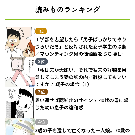
読みものランキング
1位
工学部を志望したら「男子ばっかりでやり
づらいだろ」と反対された女子学生の決断
／マウンティング男の価値観をぶち壊した
結果（1）
2位
「私は夫が大嫌い」それでも夫の好物を用
意してしまう妻の胸の内／離婚してもいい
ですか？ 翔子の場合（1）
3位
思い返せば認知症のサイン？ 40代の母に感
じた幼い息子の違和感
4位
3歳の子を遺して亡くなった一人娘。70歳の