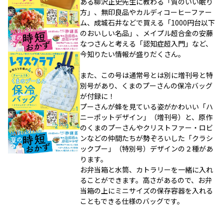
ある柳沢正史先生に教わる「質のいい眠り
方」、無印良品やカルディコーヒーファー
ム、成城石井などで買える「1000円台以下
のおいしい名品」、メイプル超合金の安藤
なつさんと考える「認知症超入門」など、
今知りたい情報が盛りだくさん。
また、この号は通常号とは別に増刊号と特
別号があり、くまのプーさんの保冷バッグ
が付録に！
プーさんが蜂を見ている姿がかわいい「ハ
ニーポットデザイン」（増刊号）と、原作
のくまのプーさんやクリストファー・ロビ
ンなどの仲間たちが勢ぞろいした「クラシ
ックプー」（特別号）デザインの２種があ
ります。
お弁当箱と水筒、カトラリーを一緒に入れ
ることができます。高さがあるので、お弁
当箱の上にミニサイズの保存容器を入れる
こともできる仕様のバッグです。