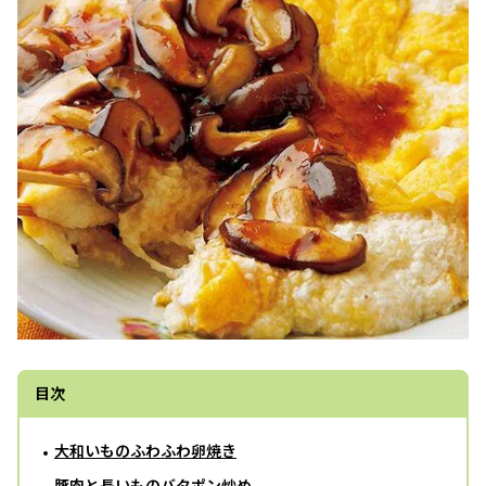
目次
大和いものふわふわ卵焼き
豚肉と長いものバタポン炒め