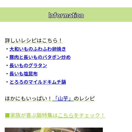
Information
詳しいレシピはこちら！
・
大和いものふわふわ卵焼き
・
豚肉と長いものバタポン炒め
・
長いものグラタン
・
長いも塩昆布
・
とろろのマイルドキムチ鍋
ほかにもいっぱい！
「山芋」
のレシピ
■家族が喜ぶ鍋特集は
こちら
をチェック！