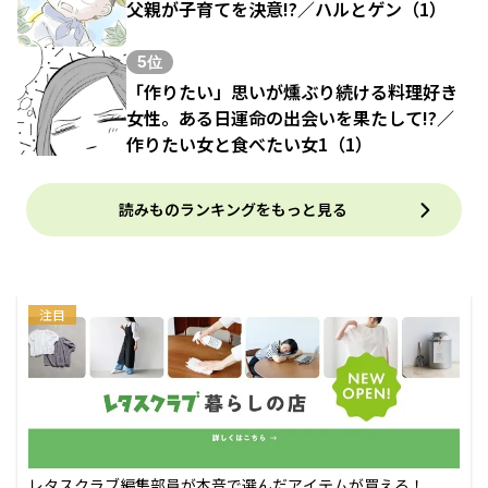
父親が子育てを決意!?／ハルとゲン（1）
5位
「作りたい」思いが燻ぶり続ける料理好き
女性。ある日運命の出会いを果たして!?／
作りたい女と食べたい女1（1）
読みものランキングをもっと見る
注目
レタスクラブ編集部員が本音で選んだアイテムが買える！