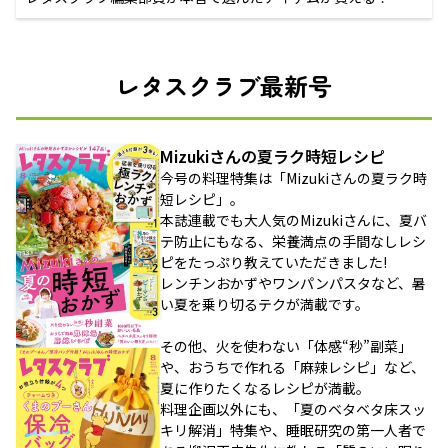
レタスクラブ最新号
Mizukiさんの夏ラク時短レシピ
今号の料理特集は「Mizukiさんの夏ラク時
短レシピ」。
本誌連載でも大人気のMizukiさんに、夏バ
テ防止にもなる、栄養満点の手間なしレシ
ピをたっぷり教えていただきました!
レンチンおかずやワンパンパスタなど、暑
い夏を乗り切るテクが満載です。
その他、火を使わない「体感“秒”副菜」
や、おうちで作れる「麻辣レシピ」など、
夏に作りたくなるレシピが満載。
料理企画以外にも、「夏のベタベタ床スッ
キリ解消」特集や、睡眠研究の第一人者で