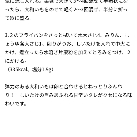
気に流し入れる。菜箸で大きく3〜4回混ぜて半熟状にな
ったら、大和いもをのせて軽く2〜3回混ぜ、半分に折っ
て器に盛る。
3.２のフライパンをさっと拭いて水大さじ4、みりん、し
ょうゆ各大さじ1、削りがつお、しいたけを入れて中火に
かけ、煮立ったら水溶き片栗粉を加えてとろみをつけ、２
にかける。
（335kcal、塩分1.9g）
弾力のある大和いもは卵と合わせるとねっとりふんわ
り！ しいたけの旨みあふれる甘辛いタレがクセになる味
わいです。