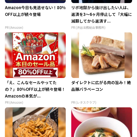
Amazon今日も見逃せない！80%
リボ地獄から抜け出したい人は、
OFF以上が続々登場
返済を3～6ヶ月停止して『大幅に
減額してから返済す...
PR (Amazon)
PR (渋谷法務総合事務所)
「え、こんなセールやってた
ダイレクトに広がる肉の旨み！絶
の？」80％OFF以上が続々登場！
品豚バラベーコン
Amazonの本気が...
PR (Amazon)
PR (レタスクラブ)