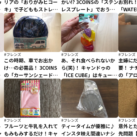
ゥ
リアの「おりがみヒコー
かい!? 3COINSの「ステン
お別れ！
ネ
キ」で子どももストレス
レスプレート」でおうち
「WATE
ネ
発散!?
カレーが“本場見え”に♪
で子ど
いでき
#フレンズ
#フレンズ
#フレンズ
！
この時期、車でお出か
あ、それ食べられないか
主婦に
ソ
け…の必需品！ 3COINS
ら(笑)！ キャンドゥの
要！ ナ
ン
の「カーサンシェード窓
「ICE CUBE」はキュート
の「ア
る
用4P」で車内快適
な見た目で“冷え冷え”効
事をし
果◎のスグレモノ
♪
#フレンズ
#フレンズ
#フレンズ
ル
フルーツと牛乳を入れて
ティータイムが優雅に♪
意外と
ャ
もみもみするだけ！キャ
インスタ映え間違いナシ
先問題