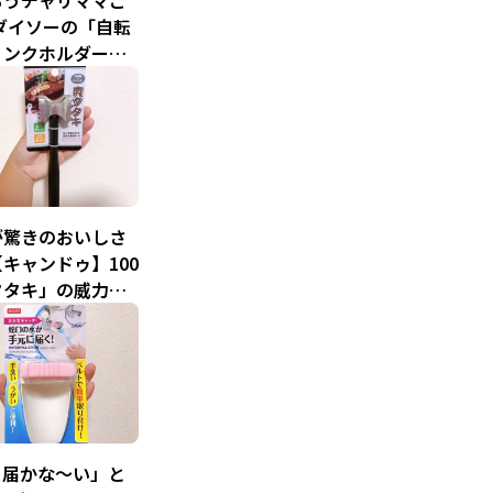
もうチャリママご
ダイソーの「自転
リンクホルダー」
でも手軽に水分補
が驚きのおいしさ
キャンドゥ】100
タタキ」の威力を
、届かな～い」と