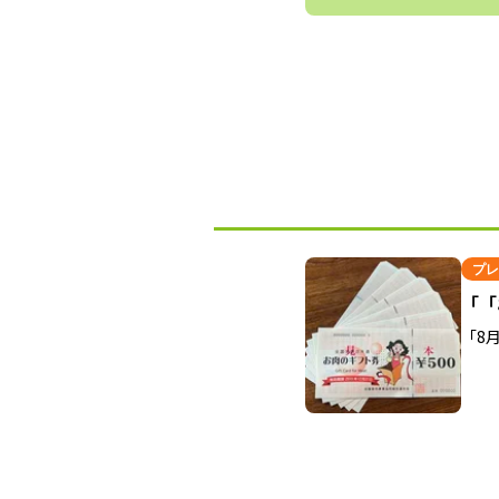
プレ
「「
「8