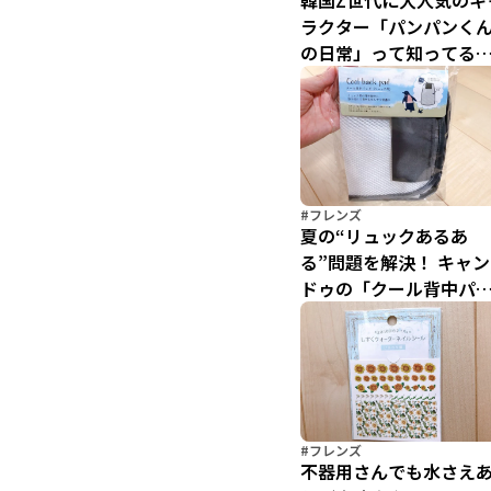
韓国Z世代に大人気のキ
ラクター「パンパンく
の日常」って知ってる
池袋パルコでエキシビ
ョン開催中
#フレンズ
夏の“リュックあるあ
る”問題を解決！ キャン
ドゥの「クール背中パ
ド（リュック用）」が
れば背中はいつでもひ
やり快適
#フレンズ
不器用さんでも水さえ