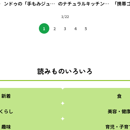
ッ
ンドゥの「手もみジュー
のナチュラルキッチン
「携帯
サー」で親子で楽しいお
「アイアンサークルスタ
めちゃ
さ
やつタイム
ンド」
1/22
1
2
3
4
5
読みものいろいろ
新着
食
くらし
美容・健
趣味
育児・子育