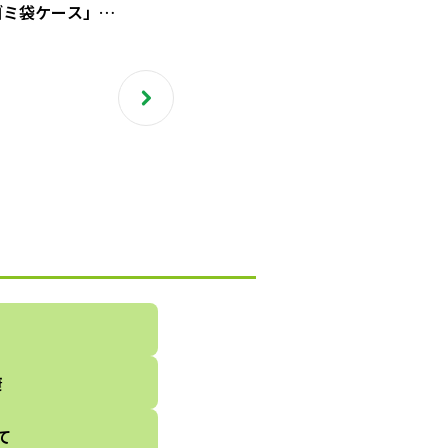
ゴミ袋ケース」が
くちゃ優秀！
康
て