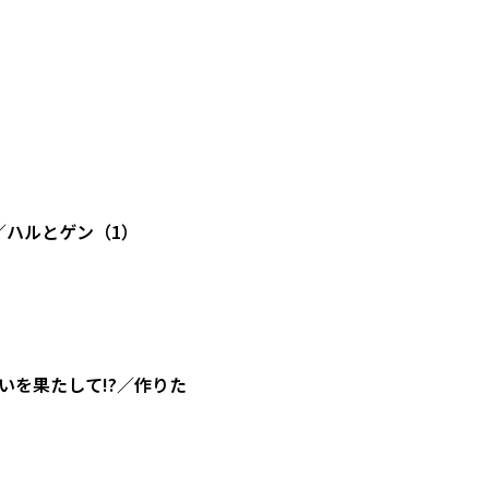
／ハルとゲン（1）
を果たして!?／作りた