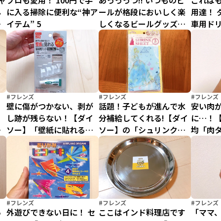
ャ
プロも愛用！ 100円で手
あっっっつ!! いつものビ
これは
ん
に入る掃除に便利な“神ア
ールが格段においしく楽
用達！ 
？
イテム” 5
しくなるビールグッズ大
車用ド
ジ
集合
でいつ
給♪
#フレンズ
#フレンズ
#フレンズ
壁に傷がつかない、剥が
話題！子どもが進んで水
安い肉
し跡が残らない！【ダイ
分補給してくれる!【ダイ
に…！【
ッ
ソー】「壁紙に貼れる壁
ソー】の「シュリンクシ
均「肉
あ
紙用フック」が素晴らし
ート」でつくるオリジナ
見よ！
ん
すぎる
ルボトル
#フレンズ
#フレンズ
#フレンズ
あ
外遊びできない日に！ セ
ここはインド料理店です
「ママ