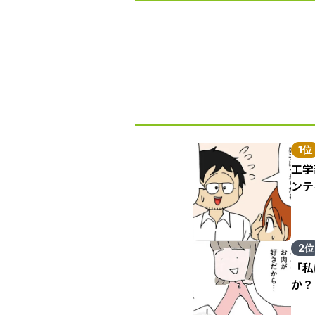
1位
工学
ンテ
2位
「私
か？