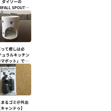
 ダイソーの
RFALL SPOUT」
ももラク～に手洗
る
だって癒しは必
チュラルキッチン
ロマポット」で家
ながらリラックス
たまるゴミ＠外出
【キャンドゥ】