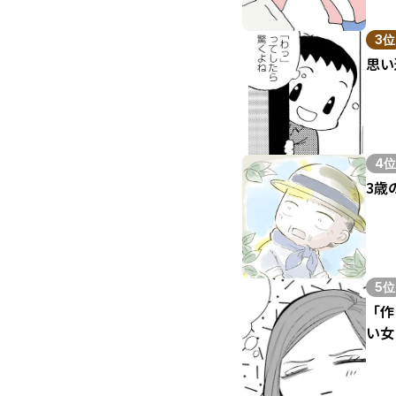
3位
思い
4位
3歳
5位
「作
い女