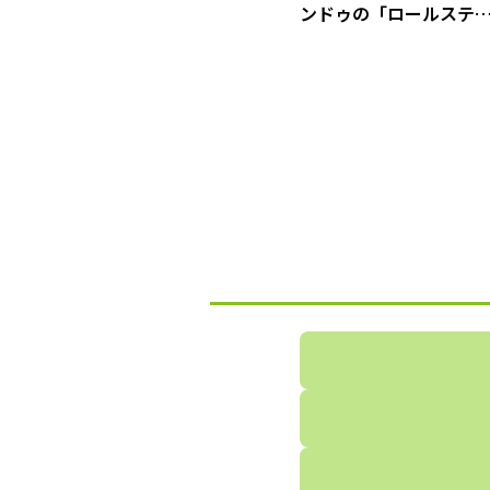
ンドゥの「ロールステ
カー」で手軽にDIY！ お
部屋をオシャレに変身
せちゃおう