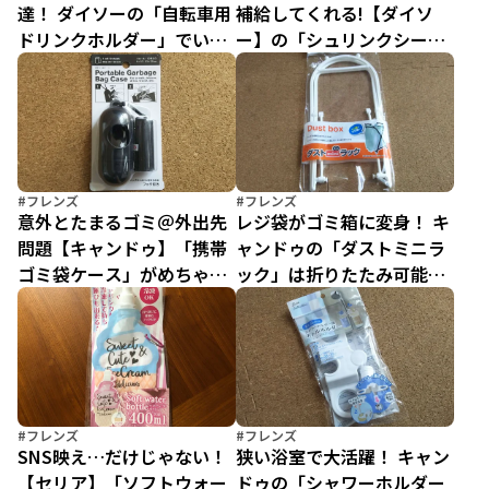
達！ ダイソーの「自転車用
補給してくれる!【ダイソ
ドリンクホルダー」でいつ
ー】の「シュリンクシー
でも手軽に水分補給♪
ト」でつくるオリジナルボ
トル
#フレンズ
#フレンズ
意外とたまるゴミ＠外出先
レジ袋がゴミ箱に変身！ キ
問題【キャンドゥ】「携帯
ャンドゥの「ダストミニラ
ゴミ袋ケース」がめちゃく
ック」は折りたたみ可能で
ちゃ優秀！
ゴミ出しもラックラク～♪
#フレンズ
#フレンズ
SNS映え…だけじゃない！
狭い浴室で大活躍！ キャン
【セリア】「ソフトウォー
ドゥの「シャワーホルダー