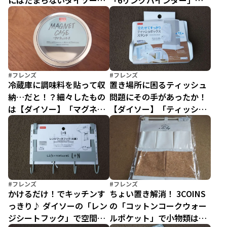
にはたまらないダイソーの
「6リングバインダー」は
「イヤホンケース」
生活の必須アイテム
#フレンズ
#フレンズ
冷蔵庫に調味料を貼って収
置き場所に困るティッシュ
納…だと！？細々したもの
問題にその手があったか！
は【ダイソー】「マグネッ
【ダイソー】「ティッシュ
トケース」に入れてペタ！
ボックススタンド」で立た
が大正解の巻
せて収納！
#フレンズ
#フレンズ
かけるだけ！でキッチンす
ちょい置き解消！ 3COINS
っきり♪ ダイソーの「レン
の「コットンコークウォー
ジシートフック」で空間を
ルポケット」で小物類は壁