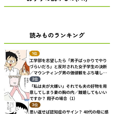
読みものランキング
1位
工学部を志望したら「男子ばっかりでやり
づらいだろ」と反対された女子学生の決断
／マウンティング男の価値観をぶち壊した
結果（1）
2位
「私は夫が大嫌い」それでも夫の好物を用
意してしまう妻の胸の内／離婚してもいい
ですか？ 翔子の場合（1）
3位
思い返せば認知症のサイン？ 40代の母に感