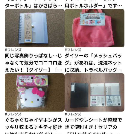
ターボトル」はかさばらず
用ボトルホルダー」ですっ
冷え冷えドリンクをに持ち
きり収納＆ヌメヌメ防止
運べる優秀アイテム！
#フレンズ
#フレンズ
同じ写真飾りっぱなし…じ
ダイソーの「メッシュバッ
ゃなくて気分でコロコロ変
グ」があれば、洗濯ネット
えたい！【ダイソー】「め
に収納、トラベルバッグに
くれるフォトスタンドアル
も兼用できちゃう～！
バム」が楽しすぎる
#フレンズ
#フレンズ
ぐちゃぐちゃイヤホンがス
カードやレシートが整理で
ッキリ収まる♪キティ好き
きて便利すぎ！セリアの