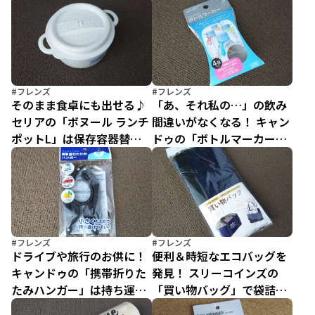
有効活用
掛け収納にチェンジ！
#フレンズ
#フレンズ
そのまま食卓にも出せる♪
「あ、それ私の…」の飲み
セリアの「ボヌール ランチ
間違いがなくなる！ キャン
ポットL」は保存容器替わ
ドゥの「ボトルマーカー」
りに最適
はアウトドアやホムパで大
活躍♪
#フレンズ
#フレンズ
ドライブや旅行のお供に！
便利＆時短なエコバッグを
キャンドゥの「携帯折りた
発見！ スリーコインズの
たみハンガー」は持ち運び
「買い物バッグ」で袋詰め
簡単で便利なアイテム♪
作業が不要に