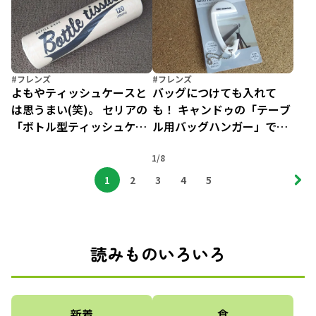
#フレンズ
#フレンズ
よもやティッシュケースと
バッグにつけても入れて
は思うまい(笑)。 セリアの
も！ キャンドゥの「テーブ
「ボトル型ティッシュケー
ル用バッグハンガー」で外
スクラフト」がいい感じ！
出先のバッグ置き場を確保
1/8
1
2
3
4
5
読みものいろいろ
新着
食