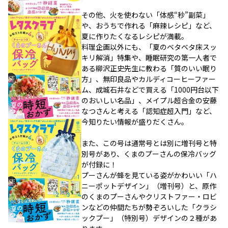
その他、火を使わない「体感“秒”副菜」
や、おうちで作れる「麻辣レシピ」など、
夏に作りたくなるレシピが満載。
料理企画以外にも、「夏のベタベタ床スッ
キリ解消」特集や、睡眠研究の第一人者で
ある柳沢正史先生に教わる「質のいい眠り
方」、無印良品やカルディコーヒーファー
ム、成城石井などで買える「1000円台以下
のおいしい名品」、メイプル超合金の安藤
なつさんと考える「認知症超入門」など、
今知りたい情報が盛りだくさん。
また、この号は通常号とは別に増刊号と特
別号があり、くまのプーさんの保冷バッグ
が付録に！
プーさんが蜂を見ている姿がかわいい「ハ
ニーポットデザイン」（増刊号）と、原作
のくまのプーさんやクリストファー・ロビ
ンなどの仲間たちが勢ぞろいした「クラシ
ックプー」（特別号）デザインの２種があ