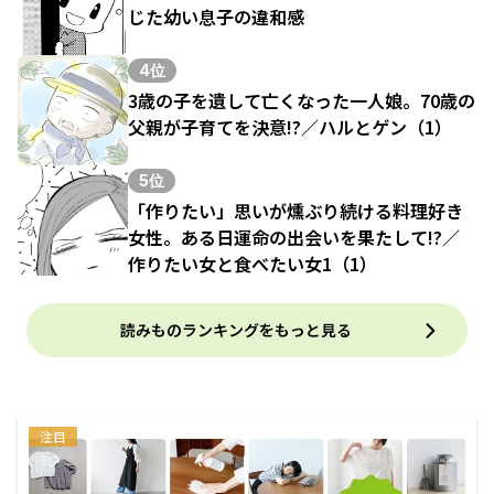
じた幼い息子の違和感
4位
3歳の子を遺して亡くなった一人娘。70歳の
父親が子育てを決意!?／ハルとゲン（1）
5位
「作りたい」思いが燻ぶり続ける料理好き
女性。ある日運命の出会いを果たして!?／
作りたい女と食べたい女1（1）
読みものランキングをもっと見る
注目