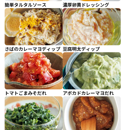
簡単タルタルソース
濃厚卵黄ドレッシング
さばのカレーマヨディップ
豆腐明太ディップ
トマトごまみそだれ
アボカドカレーマヨだれ