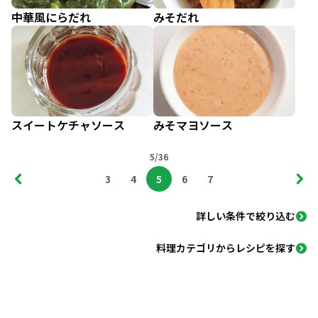
中華風にらだれ
みそだれ
スイートケチャソース
みそマヨソース
5/36
3
4
5
6
7
詳しい条件で絞り込む
料理カテゴリからレシピを探す