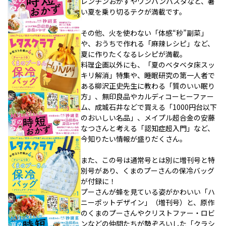
レンチンおかずやワンパンパスタなど、暑
い夏を乗り切るテクが満載です。
その他、火を使わない「体感“秒”副菜」
や、おうちで作れる「麻辣レシピ」など、
夏に作りたくなるレシピが満載。
料理企画以外にも、「夏のベタベタ床スッ
キリ解消」特集や、睡眠研究の第一人者で
ある柳沢正史先生に教わる「質のいい眠り
方」、無印良品やカルディコーヒーファー
ム、成城石井などで買える「1000円台以下
のおいしい名品」、メイプル超合金の安藤
なつさんと考える「認知症超入門」など、
今知りたい情報が盛りだくさん。
また、この号は通常号とは別に増刊号と特
別号があり、くまのプーさんの保冷バッグ
が付録に！
プーさんが蜂を見ている姿がかわいい「ハ
ニーポットデザイン」（増刊号）と、原作
のくまのプーさんやクリストファー・ロビ
ンなどの仲間たちが勢ぞろいした「クラシ