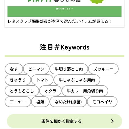
レタスクラブ編集部員が本音で選んだアイテムが買える！
注目＃Keywords
なす
ピーマン
牛切り落とし肉
ズッキーニ
きゅうり
トマト
牛しゃぶしゃぶ用肉
とうもろこし
オクラ
牛カレー用角切り肉
ゴーヤー
塩鮭
なめたけ(瓶詰)
モロヘイヤ
条件を細かく指定する