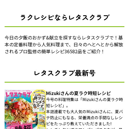
ラクレシピならレタスクラブ
今日の夕飯のおかず&献立を探すならレタスクラブで！基
本の定番料理から人気料理まで、日々のへとへとから解放
されるプロ監修の簡単レシピ36582品をご紹介！
レタスクラブ最新号
Mizukiさんの夏ラク時短レシピ
今号の料理特集は「Mizukiさんの夏ラク時
短レシピ」。
本誌連載でも大人気のMizukiさんに、夏バ
テ防止にもなる、栄養満点の手間なしレシ
ピをたっぷり教えていただきました!