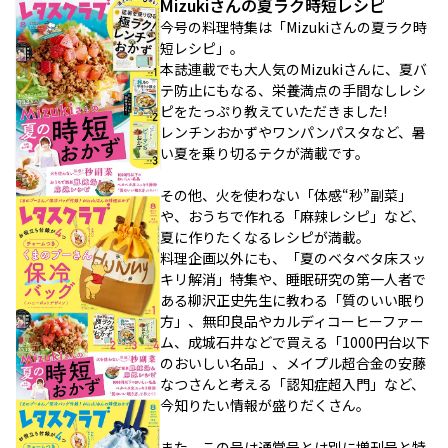
Mizukiさんの夏ラク時短レシピ
今号の料理特集は「Mizukiさんの夏ラク時
短レシピ」。
本誌連載でも大人気のMizukiさんに、夏バ
テ防止にもなる、栄養満点の手間なしレシ
ピをたっぷり教えていただきました!
レンチンおかずやワンパンパスタなど、暑
い夏を乗り切るテクが満載です。
その他、火を使わない「体感“秒”副菜」
や、おうちで作れる「麻辣レシピ」など、
夏に作りたくなるレシピが満載。
料理企画以外にも、「夏のベタベタ床スッ
キリ解消」特集や、睡眠研究の第一人者で
ある柳沢正史先生に教わる「質のいい眠り
方」、無印良品やカルディコーヒーファー
ム、成城石井などで買える「1000円台以下
のおいしい名品」、メイプル超合金の安藤
なつさんと考える「認知症超入門」など、
今知りたい情報が盛りだくさん。
また、この号は通常号とは別に増刊号と特