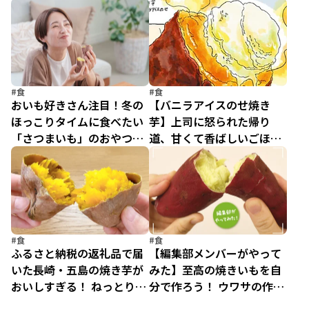
#食
#食
おいも好きさん注目！冬の
【バニラアイスのせ焼き
ほっこりタイムに食べたい
芋】上司に怒られた帰り
「さつまいも」のおやつ3
道、甘くて香ばしいごほう
選
びとの出会い／疲れた人に
夜食を届ける出前店2（6）
#食
#食
ふるさと納税の返礼品で届
【編集部メンバーがやって
いた長崎・五島の焼き芋が
みた】至高の焼きいもを自
おいしすぎる！ ねっとり極
分で作ろう！ ウワサの作り
甘のブランド芋の秘密
方を試してみた