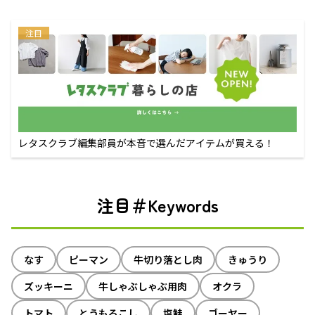
注目
レタスクラブ編集部員が本音で選んだアイテムが買える！
注目＃Keywords
なす
ピーマン
牛切り落とし肉
きゅうり
ズッキーニ
牛しゃぶしゃぶ用肉
オクラ
トマト
とうもろこし
塩鮭
ゴーヤー