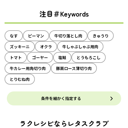
注目＃Keywords
なす
ピーマン
牛切り落とし肉
きゅうり
ズッキーニ
オクラ
牛しゃぶしゃぶ用肉
トマト
ゴーヤー
塩鮭
とうもろこし
牛カレー用角切り肉
豚肩ロース薄切り肉
とりむね肉
条件を細かく指定する
ラクレシピならレタスクラブ