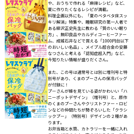
や、おうちで作れる「麻辣レシピ」など、
夏に作りたくなるレシピが満載。
料理企画以外にも、「夏のベタベタ床スッ
キリ解消」特集や、睡眠研究の第一人者で
ある柳沢正史先生に教わる「質のいい眠り
方」、無印良品やカルディコーヒーファー
ム、成城石井などで買える「1000円台以下
のおいしい名品」、メイプル超合金の安藤
なつさんと考える「認知症超入門」など、
今知りたい情報が盛りだくさん。
また、この号は通常号とは別に増刊号と特
別号があり、くまのプーさんの保冷バッグ
が付録に！
プーさんが蜂を見ている姿がかわいい「ハ
ニーポットデザイン」（増刊号）と、原作
のくまのプーさんやクリストファー・ロビ
ンなどの仲間たちが勢ぞろいした「クラシ
ックプー」（特別号）デザインの２種があ
ります。
お弁当箱と水筒、カトラリーを一緒に入れ