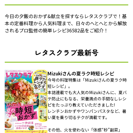
今日の夕飯のおかず&献立を探すならレタスクラブで！基
本の定番料理から人気料理まで、日々のへとへとから解放
されるプロ監修の簡単レシピ36582品をご紹介！
レタスクラブ最新号
Mizukiさんの夏ラク時短レシピ
今号の料理特集は「Mizukiさんの夏ラク時
短レシピ」。
本誌連載でも大人気のMizukiさんに、夏バ
テ防止にもなる、栄養満点の手間なしレシ
ピをたっぷり教えていただきました!
レンチンおかずやワンパンパスタなど、暑
い夏を乗り切るテクが満載です。
その他、火を使わない「体感“秒”副菜」