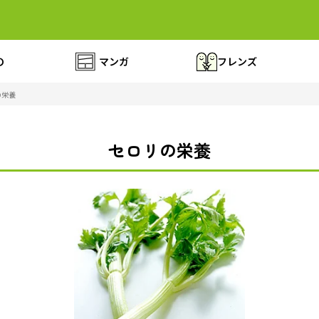
の
マンガ
フレンズ
の栄養
セロリの栄養