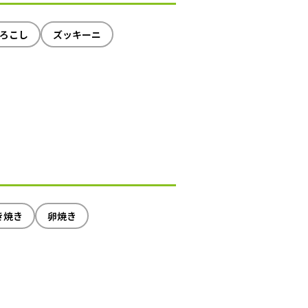
ろこし
ズッキーニ
き焼き
卵焼き