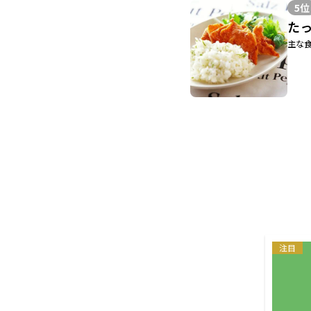
5位
た
主な食
注目