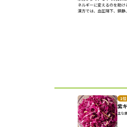
ネルギーに変えるのを助け
漢方では、血圧降下、鎮静
1位
紫
主な食