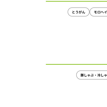
とうがん
モロヘ
豚しゃぶ・冷し