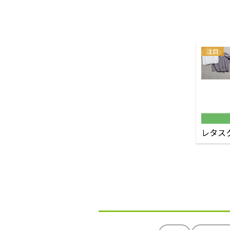
注目
レタス