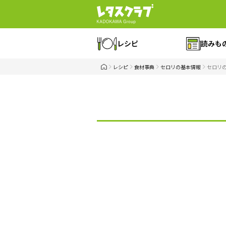
レシピ
読みも
レシピ
食材事典
セロリの基本情報
セロリ