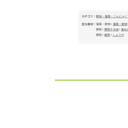
カテゴリ：
乾物・海藻・こんにゃく
主な食材：
海藻・乾物
海藻・乾物
野菜
野菜その他
長ね
野菜
根菜
しょうが