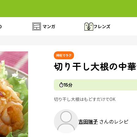
の
マンガ
フレンズ
時短でラク
切り干し大根の中華
15分
切り干し大根はもどすだけでOK
吉田瑞子
さんのレシピ