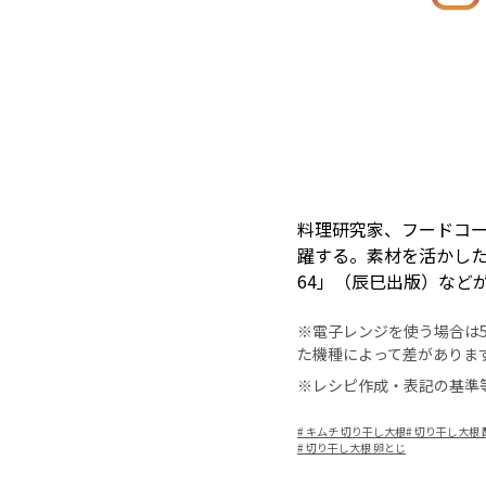
料理研究家、フードコ
躍する。素材を活かし
64」（辰巳出版）など
※電子レンジを使う場合は50
た機種によって差がありま
※レシピ作成・表記の基準
#
キムチ 切り干し大根
#
切り干し大根 
#
切り干し大根 卵とじ