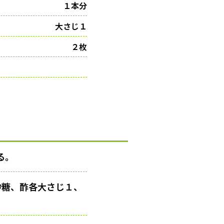
１本分
大さじ１
２枚
る。
砂糖、酢各大さじ１、