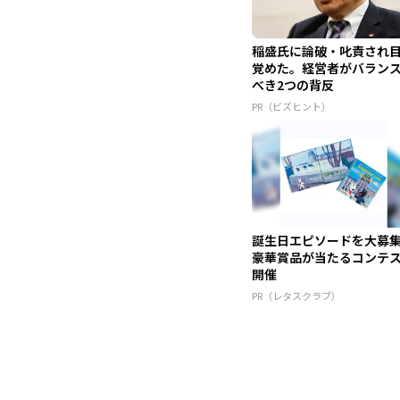
稲盛氏に論破・叱責され
覚めた。経営者がバラン
べき2つの背反
PR（ビズヒント）
誕生日エピソードを大募
豪華賞品が当たるコンテ
開催
PR（レタスクラブ）