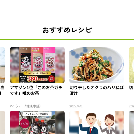
おすすめレシピ
本当
アマゾン1位「このお茶ガチ
切り干し＆オクラのハリねば
切
組
です」噂のお茶
漬け
」
PR（ハーブ健康本舗）
2022/4/1
202