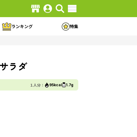
ランキング
特集
サラダ
１人分：
95kcal
1.7g