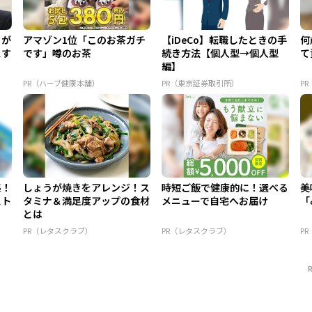
目が
アマゾン1位「このお茶ガチ
【iDeCo】転職したときの手
何
スす
です」噂のお茶
続き方法【個人型→個人型
て
編】
PR（ハーブ健康本舗）
PR（東京証券取引所）
P
集！
しょうが焼きをアレンジ！ス
時短ご飯で健康的に！選べる
美
スト
タミナ＆満足度アップの食材
メニューで自宅へお届け
「
とは
PR（レタスクラブ）
PR（レタスクラブ）
P