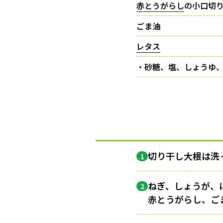
赤とうがらし
の小口切
ごま油
レタス
・砂糖、塩、しょうゆ
切り干し大根は洗
1
ねぎ、しょうが、
2
赤とうがらし、ご