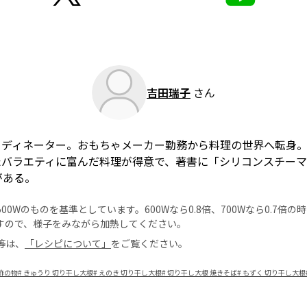
吉田瑞子
さん
ーディネーター。おもちゃメーカー勤務から料理の世界へ転身
たバラエティに富んだ料理が得意で、著書に「シリコンスチーマ
がある。
0Wのものを基準としています。600Wなら0.8倍、700Wなら0.7倍
すので、様子をみながら加熱してください。
等は、
「レシピについて」
をご覧ください。
酢の物
#
きゅうり 切り干し大根
#
えのき 切り干し大根
#
切り干し大根 焼きそば
#
もずく 切り干し大根