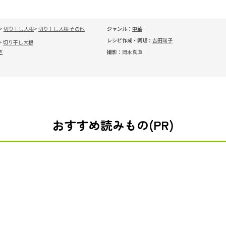
切り干し大根
切り干し大根 その他
ジャンル：
中華
レシピ作成・調理：
吉田瑞子
切り干し大根
ぎ
撮影：
岡本真直
おすすめ読みもの(PR)