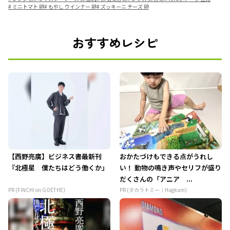
#
ミニトマト 卵
#
もやし ウインナー 卵
#
ズッキーニ チーズ 卵
おすすめレシピ
【西野亮廣】ビジネス書最新刊
おかたづけもできる点がうれし
『北極星 僕たちはどう働くか』
い！ 動物の鳴き声やセリフが盛り
だくさんの「アニア ...
PR (FINCHI on GOETHE)
PR (タカラトミー｜Hugkum)