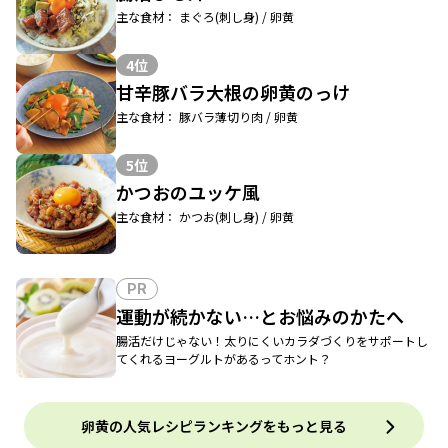
主な食材： まぐろ(刺し身) / 卵黄
4位
甘辛豚バラ大根の卵黄のっけ
主な食材： 豚バラ薄切り肉 / 卵黄
5位
かつおのユッケ風
主な食材： かつお(刺し身) / 卵黄
PR
運動が続かない…とお悩みのかたへ
腸活だけじゃない！太りにくいカラダづくりをサポートし
てくれるヨーグルトがあるってホント？
卵黄の人気レシピランキングをもっと見る