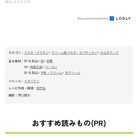
PR (レタスクラブ)
Recommended by
カテゴリ：
パスタ・グラタン
クリーム系パスタ・スパゲッティ
カルボナーラ
主な食材：
卵･乳製品
卵
卵黄
肉
肉加工品
ベーコン
卵･乳製品
牛乳・クリーム
生クリーム
ジャンル：
イタリアン
レシピ作成・調理：
佐竹弘
撮影：
野口健志
おすすめ読みもの(PR)