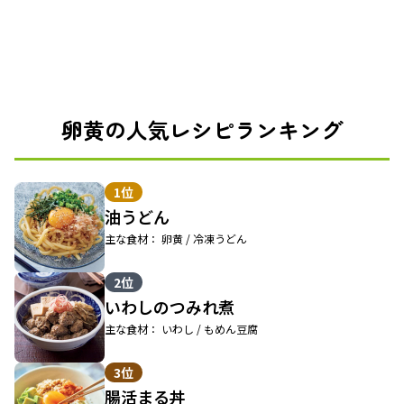
卵黄の人気レシピランキング
1位
油うどん
主な食材： 卵黄 / 冷凍うどん
2位
いわしのつみれ煮
主な食材： いわし / もめん豆腐
3位
腸活まる丼