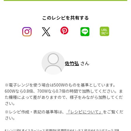
このレシピを共有する
佐竹弘
さん
※電子レンジを使う場合は500Wのものを基準としています。
600Wなら0.8倍、700Wなら0.7倍の時間で加熱してください。ま
た機種によって差がありますので、様子をみながら加熱してくだ
さい。
※レシピ作成・表記の基準等は、
「レシピについて」
をご覧くだ
さい。
#
レンジ 卵
#
オイスターソース 卵 豚肉
#
卵 野菜炒め
#
レタス 卵 炒め
#
カルボナーラ 豆乳