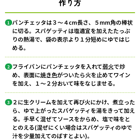
作り方
パンチェッタは３〜４cm長さ、５mm角の棒状
1
に切る。スパゲッティは塩適宜を加えたたっぷ
りの熱湯で、袋の表示より１分短めにゆではじ
める。
フライパンにパンチェッタを入れて
弱火
で炒
2
め、表面に
焼き色
がついたら火を止めてワイン
を加え、１〜２分おいて味をなじませる。
２に生クリームを加えて再び火にかけ、煮立った
3
ら、ゆで上がったスパゲッティを湯をきって加え
る。手早く混ぜてソースをからめ、塩で味をと
とのえる(混ぜにくい場合はスパゲッティのゆで
汁を少量加えてのばすとよい)。