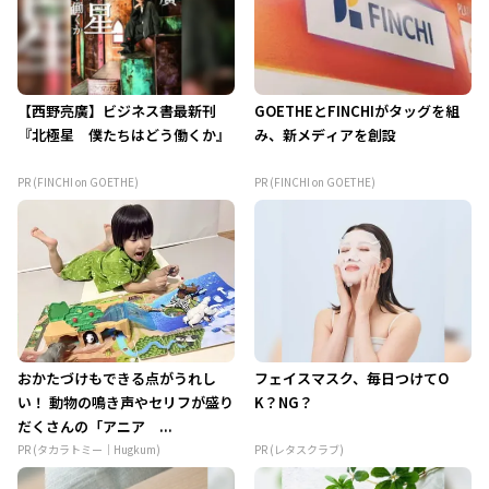
【西野亮廣】ビジネス書最新刊
GOETHEとFINCHIがタッグを組
『北極星 僕たちはどう働くか』
み、新メディアを創設
PR (FINCHI on GOETHE)
PR (FINCHI on GOETHE)
おかたづけもできる点がうれし
フェイスマスク、毎日つけてO
い！ 動物の鳴き声やセリフが盛り
K？NG？
だくさんの「アニア ...
PR (タカラトミー｜Hugkum)
PR (レタスクラブ)