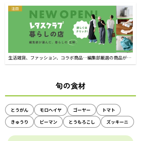
注目
生活雑貨、ファッション、コラボ商品…編集部厳選の商品が買
えるECサイト
旬の食材
とうがん
モロヘイヤ
ゴーヤー
トマト
きゅうり
ピーマン
とうもろこし
ズッキーニ