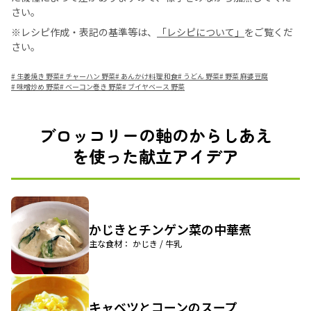
さい。
※レシピ作成・表記の基準等は、
「レシピについて」
をご覧くだ
さい。
#
生姜焼き 野菜
#
チャーハン 野菜
#
あんかけ料理 和食
#
うどん 野菜
#
野菜 麻婆豆腐
#
味噌炒め 野菜
#
ベーコン巻き 野菜
#
ブイヤベース 野菜
ブロッコリーの軸のからしあえ
を使った献立アイデア
かじきとチンゲン菜の中華煮
主な食材： かじき / 牛乳
キャベツとコーンのスープ