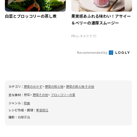
白菜とブロッコリーの蒸し煮
果実感あふれる味わい！アサイー
＆ベリーの濃厚スムージー
PR (レタスクラブ)
Recommended by
カテゴリ：
野菜のおかず
野菜の和え物
野菜の和え物 その他
主な食材：
野菜
野菜その他
ブロッコリーの茎
ジャンル：
和食
レシピ作成・調理：
重信初江
撮影：
白根正治