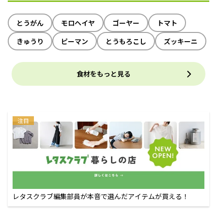
とうがん
モロヘイヤ
ゴーヤー
トマト
きゅうり
ピーマン
とうもろこし
ズッキーニ
食材をもっと見る
注目
レタスクラブ編集部員が本音で選んだアイテムが買える！