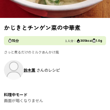
かじきとチンゲン菜の中華煮
15分
１人分：
305kcal
1.0g
さっと煮るだけのミルクあんかけ風
鈴木薫
さんのレシピ
料理中モード
画面が暗くなりません