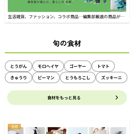
生活雑貨、ファッション、コラボ商品…編集部厳選の商品が買
えるECサイト
旬の食材
とうがん
モロヘイヤ
ゴーヤー
トマト
きゅうり
ピーマン
とうもろこし
ズッキーニ
食材をもっと見る
注目