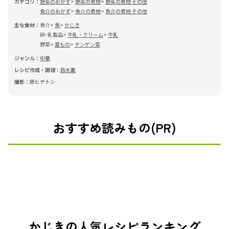
カテゴリ：
野菜のおかず
野菜の煮物
野菜の煮物 その他
魚介のおかず
魚介の煮物
魚介の煮物 その他
主な食材：
魚介
魚
かじき
卵･乳製品
牛乳・クリーム
牛乳
野菜
葉もの
チンゲン菜
ジャンル：
中華
レシピ作成・調理：
鈴木薫
撮影：
原ヒデトシ
おすすめ読みもの(PR)
かじきの人気レシピランキング