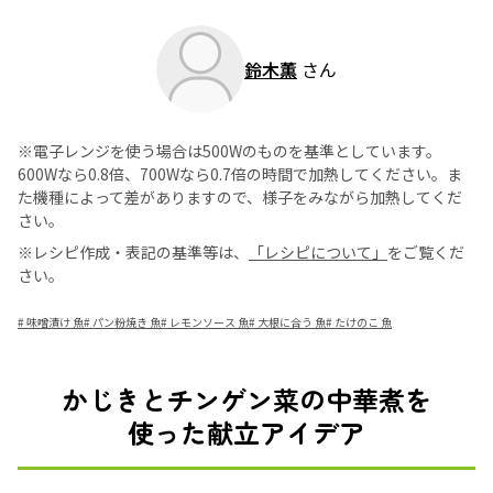
鈴木薫
さん
※電子レンジを使う場合は500Wのものを基準としています。
600Wなら0.8倍、700Wなら0.7倍の時間で加熱してください。ま
た機種によって差がありますので、様子をみながら加熱してくだ
さい。
※レシピ作成・表記の基準等は、
「レシピについて」
をご覧くだ
さい。
#
味噌漬け 魚
#
パン粉焼き 魚
#
レモンソース 魚
#
大根に合う 魚
#
たけのこ 魚
かじきとチンゲン菜の中華煮を
使った献立アイデア