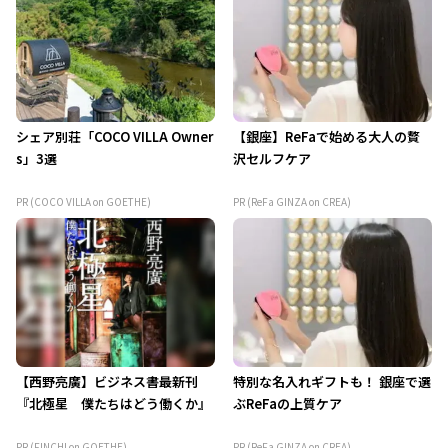
シェア別荘「COCO VILLA Owner
【銀座】ReFaで始める大人の贅
s」3選
沢セルフケア
PR (COCO VILLA on GOETHE)
PR (ReFa GINZA on CREA)
【西野亮廣】ビジネス書最新刊
特別な名入れギフトも！ 銀座で選
『北極星 僕たちはどう働くか』
ぶReFaの上質ケア
PR (FINCHI on GOETHE)
PR (ReFa GINZA on CREA)