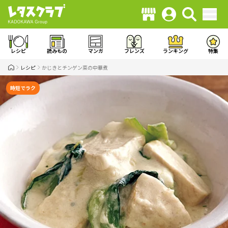
レシピ
読みもの
マンガ
フレンズ
ランキング
特集
レシピ
かじきとチンゲン菜の中華煮
時短でラク