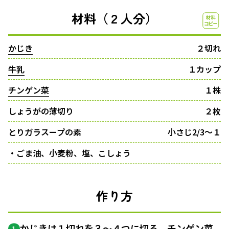
材料（２人分）
かじき
２切れ
牛乳
１カップ
チンゲン菜
１株
しょうがの薄切り
２枚
とりガラスープの素
小さじ2/3〜１
・ごま油、小麦粉、塩、こしょう
作り方
かじきは１切れを３〜４つに切る。チンゲン菜
1