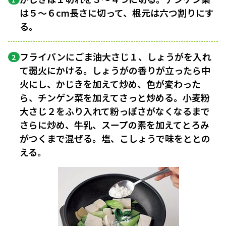
は５〜６cm長さに切って、根元は六つ割りにす
る。
フライパンにごま油大さじ１、しょうがを入れ
2
て
弱火
にかける。しょうがの香りが立ったら中
火にし、かじきを加えて炒め、色が変わった
ら、チンゲン菜を加えてさっと炒める。小麦粉
大さじ２をふり入れて粉っぽさがなくなるまで
さらに炒め、牛乳、スープの素を加えてとろみ
がつくまで混ぜる。塩、こしょうで味をととの
える。