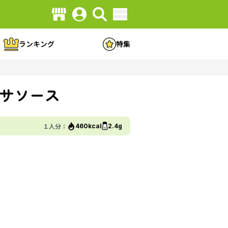
ランキング
特集
サソース
１人分：
460kcal
2.4g