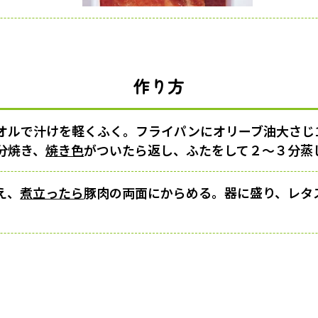
作り方
オルで汁けを軽くふく。フライパンにオリーブ油大さじ1
分焼き、
焼き色
がついたら返し、ふたをして２〜３分蒸
え、
煮立ったら
豚肉の両面にからめる。器に盛り、レタ