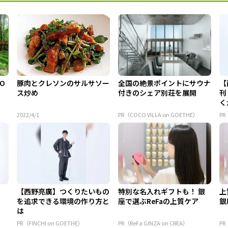
 O
豚肉とクレソンのサルサソー
全国の絶景ポイントにサウナ
【
ス炒め
付きのシェア別荘を展開
刊
く
2022/4/1
PR（COCO VILLA on GOETHE）
PR
【西野亮廣】つくりたいもの
特別な名入れギフトも！ 銀
上
を追求できる環境の作り方と
座で選ぶReFaの上質ケア
銀
は
PR（FINCHI on GOETHE）
PR（ReFa GINZA on CREA）
PR