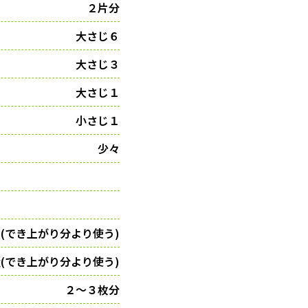
２片分
大さじ６
大さじ３
大さじ１
小さじ１
少々
(でき上がり分より使う)
2量(でき上がり分より使う)
２〜３枚分