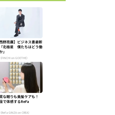
西野亮廣】ビジネス書最新
『北極星 僕たちはどう働
か』
（FINCHI on GOETHE）
質な眠りも美髪ケアも！
座で体感するReFa
（ReFa GINZA on CREA）