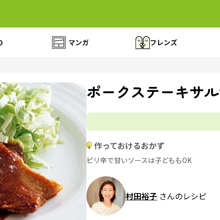
の
マンガ
フレンズ
ポークステーキサル
作っておけるおかず
ピリ辛で甘いソースは子どももOK
村田裕子
さんのレシピ