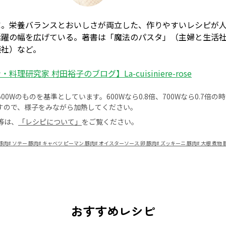
家。栄養バランスとおいしさが両立した、作りやすいレシピが
活躍の幅を広げている。著書は「魔法のパスタ」（主婦と生活
談社）など。
料理研究家 村田裕子のブログ】La-cuisiniere-rose
0Wのものを基準としています。600Wなら0.8倍、700Wなら0.7倍
すので、様子をみながら加熱してください。
等は、
「レシピについて」
をご覧ください。
豚肉
#
ソテー 豚肉
#
キャベツ ピーマン 豚肉
#
オイスターソース 卵 豚肉
#
ズッキーニ 豚肉
#
大根 煮物 
おすすめレシピ