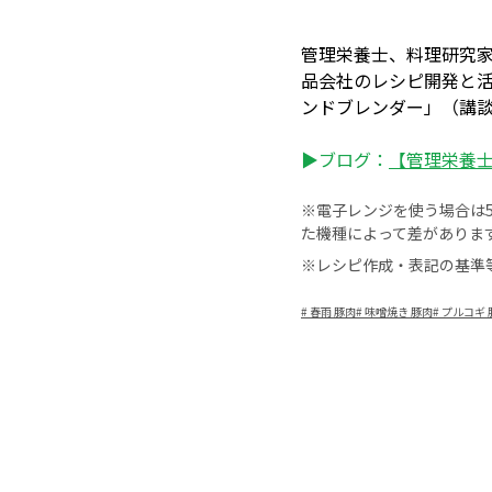
管理栄養士、料理研究
品会社のレシピ開発と
ンドブレンダー」（講
▶ブログ：
【管理栄養士・
※電子レンジを使う場合は50
た機種によって差がありま
※レシピ作成・表記の基準
#
春雨 豚肉
#
味噌焼き 豚肉
#
プルコギ 