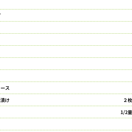
プ
ソース
漬け
２枚
1/