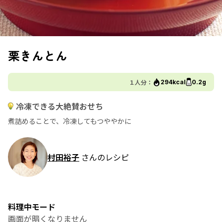
栗きんとん
１人分：
294kcal
0.2g
冷凍できる大絶賛おせち
煮詰めることで、冷凍してもつややかに
村田裕子
さんのレシピ
料理中モード
画面が暗くなりません