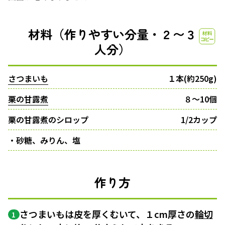
材料（作りやすい分量・２〜３
人分）
さつまいも
１本(約250g)
栗の甘露煮
８〜10個
栗の甘露煮のシロップ
1/2カップ
・砂糖、みりん、塩
作り方
さつまいもは皮を厚くむいて、１cm厚さの
輪切
1