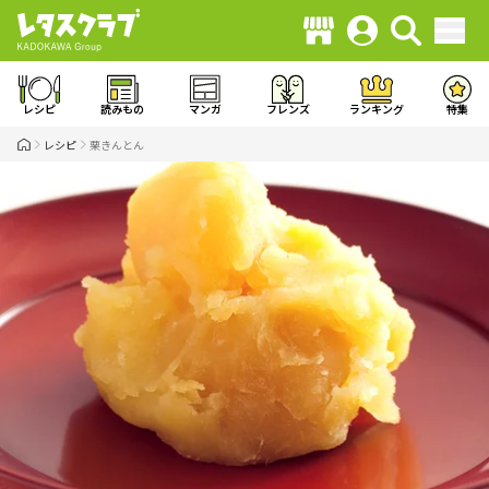
レシピ
読みもの
マンガ
フレンズ
ランキング
特集
レシピ
栗きんとん