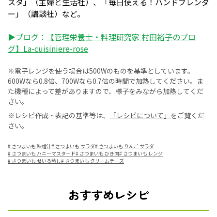
スタ」（主婦と生活社）、「毎日使える！ハンドブレンダ
ー」（講談社）など。
▶ブログ：
【管理栄養士・料理研究家 村田裕子のブロ
グ】La-cuisiniere-rose
※電子レンジを使う場合は500Wのものを基準としています。
600Wなら0.8倍、700Wなら0.7倍の時間で加熱してください。ま
た機種によって差がありますので、様子をみながら加熱してくだ
さい。
※レシピ作成・表記の基準等は、
「レシピについて」
をご覧くだ
さい。
#
さつまいも 味噌汁
#
さつまいも サラダ
#
さつまいも りんご サラダ
#
さつまいも ハニーマスタード
#
さつまいも ひき肉
#
さつまいも レンジ
#
さつまいも せいろ蒸し
#
さつまいも クリームチーズ
おすすめレシピ