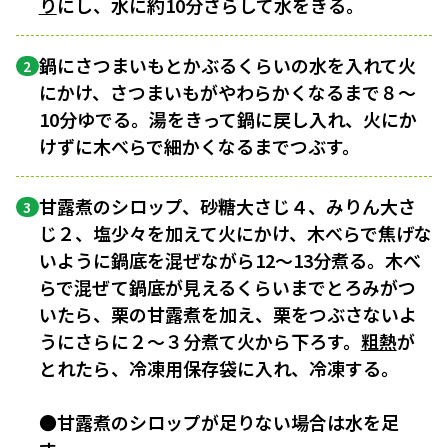
り
にし、水に約10分さらして水をきる。
鍋にさつまいもとかぶるくらいの水を入れて火
2
にかけ、さつまいもがやわらかくなるまで８〜
10分ゆでる。湯をきって鍋に戻し入れ、火にか
けずに木べらで細かくなるまでつぶす。
甘露煮のシロップ、砂糖大さじ４、みりん大さ
3
じ２、塩少々を加えて火にかけ、木べらで焦げな
いように鍋底を混ぜながら12〜13分煮る。木べ
らで混ぜて鍋底が見えるくらいまでとろみがつ
いたら、栗の甘露煮を加え、栗をつぶさないよ
うにさらに２〜３分煮て火から下ろす。
粗熱
が
とれたら、冷凍用保存袋に入れ、冷凍する。
●甘露煮のシロップが足りない場合は水を足