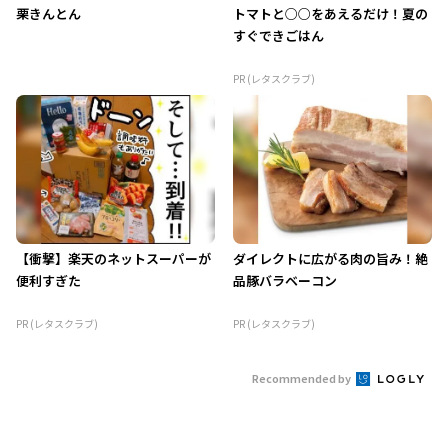
栗きんとん
トマトと○○をあえるだけ！夏の
すぐできごはん
PR (レタスクラブ)
【衝撃】楽天のネットスーパーが
ダイレクトに広がる肉の旨み！絶
便利すぎた
品豚バラベーコン
PR (レタスクラブ)
PR (レタスクラブ)
Recommended by