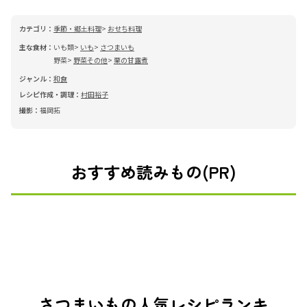
カテゴリ：
季節・郷土料理
おせち料理
主な食材：
いも類
いも
さつまいも
野菜
野菜その他
栗の甘露煮
ジャンル：
和食
レシピ作成・調理：
村田裕子
撮影：
福岡拓
おすすめ読みもの(PR)
さつまいもの人気レシピランキ