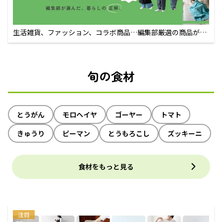
生活雑貨、ファッション、コラボ商品…編集部厳選の商品が買
えるECサイト
旬の食材
とうがん
モロヘイヤ
ゴーヤー
トマト
きゅうり
ピーマン
とうもろこし
ズッキーニ
食材をもっと見る
注目