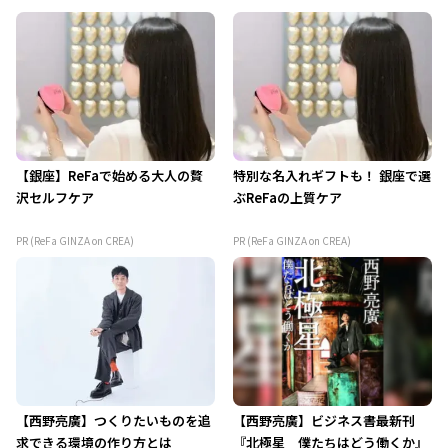
【銀座】ReFaで始める大人の贅
特別な名入れギフトも！ 銀座で選
沢セルフケア
ぶReFaの上質ケア
PR (ReFa GINZA on CREA)
PR (ReFa GINZA on CREA)
【西野亮廣】つくりたいものを追
【西野亮廣】ビジネス書最新刊
求できる環境の作り方とは
『北極星 僕たちはどう働くか』