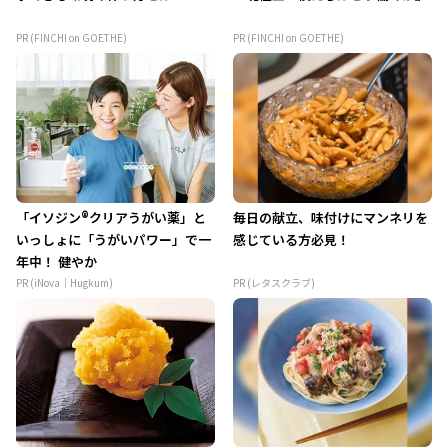
PR (FINCHI on GOETHE)
PR (FINCHI on GOETHE)
「イソジン®クリアうがい薬」と
毎日の献立、味付けにマンネリを
いっしょに「うがいパワー」で一
感じている方必見！
年中！ 健やか
PR (iNova｜Hugkum)
PR (レタスクラブ)