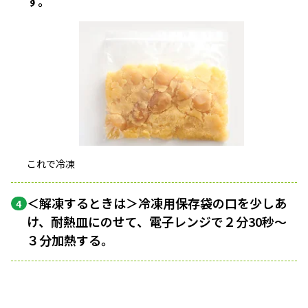
す。
これで冷凍
＜解凍するときは＞冷凍用保存袋の口を少しあ
4
け、耐熱皿にのせて、電子レンジで２分30秒〜
３分加熱する。