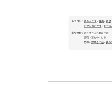
カテゴリ：
肉のおかず
挽肉
餃子
お弁当のおかず
お弁当
主な食材：
肉
ひき肉
豚ひき肉
野菜
葉もの
にら
野菜
野菜その他
長ね