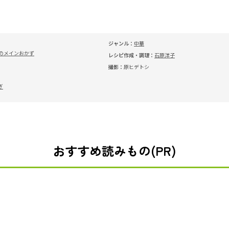
ジャンル：
中華
のメインおかず
レシピ作成・調理：
石原洋子
撮影：
原ヒデトシ
ぎ
おすすめ読みもの(PR)