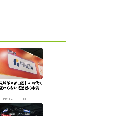
見城徹×藤田晋】AI時代で
変わらない経営者の本質
（FINCHI on GOETHE）