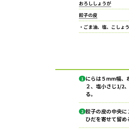
おろししょうが
餃子の皮
・ごま油、塩、こしょ
にらは５mm幅、
1
２、塩小さじ1/
る。
餃子の皮の中央に
2
ひだを寄せて留め