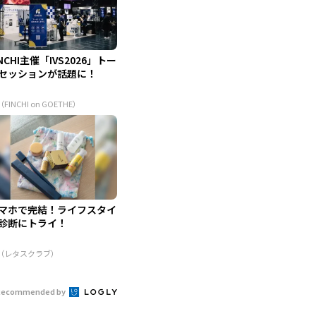
INCHI主催「IVS2026」トー
セッションが話題に！
（FINCHI on GOETHE）
マホで完結！ライフスタイ
診断にトライ！
R（レタスクラブ）
Recommended by