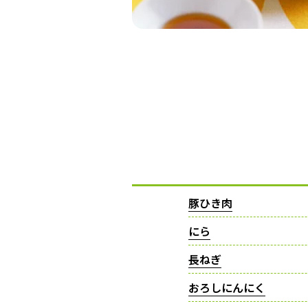
豚ひき肉
にら
長ねぎ
おろしにんにく