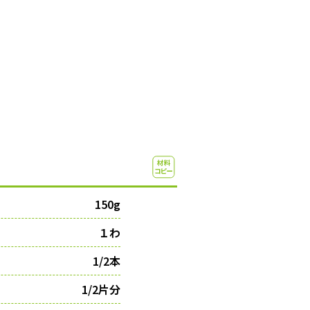
150g
１わ
1/2本
1/2片分