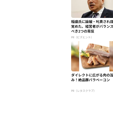
稲盛氏に論破・叱責され
覚めた。経営者がバラン
べき2つの背反
PR（ビズヒント）
ダイレクトに広がる肉の
み！絶品豚バラベーコン
PR（レタスクラブ）