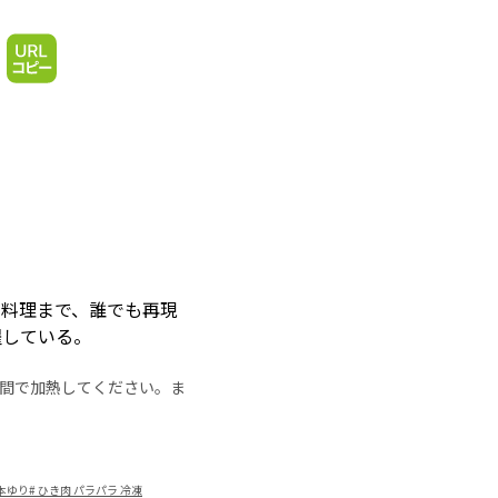
の料理まで、誰でも再現
躍している。
の時間で加熱してください。ま
山本ゆり
#
ひき肉 パラパラ 冷凍