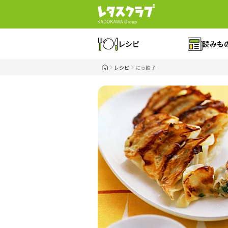
レシピ
読みも
レシピ
にら餃子