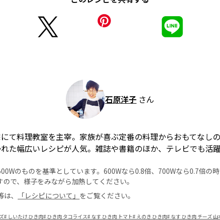
石原洋子
さん
宅にて料理教室を主宰。家族が喜ぶ定番の料理からおもてなし
かれた幅広いレシピが人気。雑誌や書籍のほか、テレビでも活
0Wのものを基準としています。600Wなら0.8倍、700Wなら0.7倍
すので、様子をみながら加熱してください。
等は、
「レシピについて」
をご覧ください。
ズ
#
しいたけ ひき肉
#
ひき肉 タコライス
#
なす ひき肉 トマト
#
えのき ひき肉
#
なす ひき肉 チーズ 