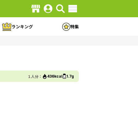
ランキング
特集
１人分：
436kcal
1.7g