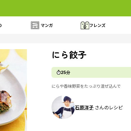
の
マンガ
フレンズ
にら餃子
25分
にらや香味野菜をたっぷり混ぜ込んで
石原洋子
さんのレシピ