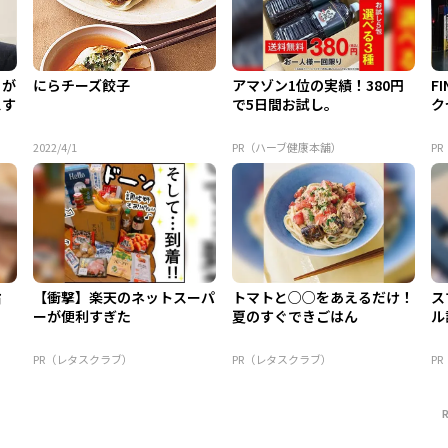
目が
にらチーズ餃子
アマゾン1位の実績！380円
F
スす
で5日間お試し。
ク
2022/4/1
PR（ハーブ健康本舗）
PR
旨
【衝撃】楽天のネットスーパ
トマトと○○をあえるだけ！
ス
ーが便利すぎた
夏のすぐできごはん
ル
PR（レタスクラブ）
PR（レタスクラブ）
P