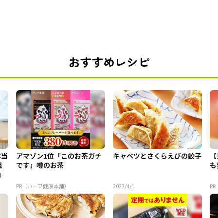
おすすめレシピ
本当
アマゾン1位「このお茶ガチ
キャベツとさくらえびの餃子
【
組
です」噂のお茶
も
」
PR（ハーブ健康本舗）
2022/4/1
PR