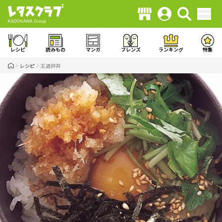
レシピ
読みもの
マンガ
フレンズ
ランキング
特集
レシピ
王道卵丼