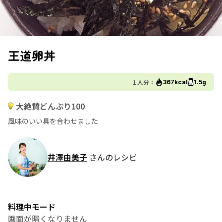
王道卵丼
１人分：
367kcal
1.5g
大絶賛どんぶり100
風味のいい具を合わせました
井澤由美子
さんのレシピ
料理中モード
画面が暗くなりません