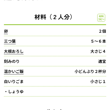
材料（２人分）
卵
２個
三つ葉
５〜６本
大根おろし
大さじ４
刻みのり
適宜
温かいご飯
小どんぶり２杯分
白いりごま
小さじ１
・しょうゆ