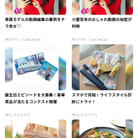
専属モデルの動画編集の裏側をチ
小室安未のおしゃれ動画の秘密が
ラ見せ♡
判明
PR (アドビ｜CanCam.jp)
PR (アドビ｜CanCam.jp)
誕生日エピソードを大募集！豪華
スマホで完結！ライフスタイル診
賞品が当たるコンテスト開催
断にトライ！
PR (レタスクラブ)
PR (レタスクラブ)