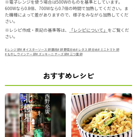
※電子レンジを使う場合は500Wのものを基準としています。
600Wなら0.8倍、700Wなら0.7倍の時間で加熱してください。ま
た機種によって差がありますので、様子をみながら加熱してくだ
さい。
※レシピ作成・表記の基準等は、
「レシピについて」
をご覧くだ
さい。
#
レンジ 卵
#
オイスターソース 卵 豚肉
#
卵 野菜炒め
#
レタス 卵 炒め
#
ミニトマト 卵
#
もやし ウインナー 卵
#
ズッキーニ チーズ 卵
#
三つ葉 卵
おすすめレシピ