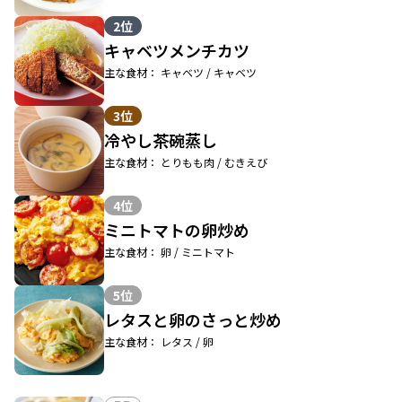
2位
キャベツメンチカツ
主な食材： キャベツ / キャベツ
3位
冷やし茶碗蒸し
主な食材： とりもも肉 / むきえび
4位
ミニトマトの卵炒め
主な食材： 卵 / ミニトマト
5位
レタスと卵のさっと炒め
主な食材： レタス / 卵