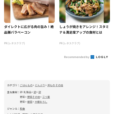
ダイレクトに広がる肉の旨み！絶
しょうが焼きをアレンジ！スタミ
品豚バラベーコン
ナ＆満足度アップの食材とは
PR (レタスクラブ)
PR (レタスクラブ)
Recommended by
カテゴリ：
ごはんもの
どんぶり
丼もの その他
主な食材：
卵･乳製品
卵
卵
野菜
野菜その他
三つ葉
野菜
根菜
大根おろし
ジャンル：
和食