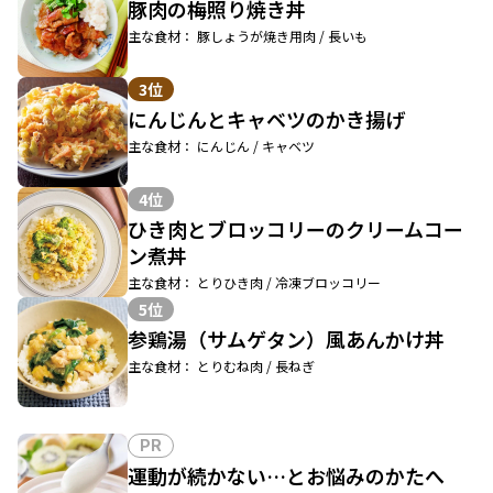
豚肉の梅照り焼き丼
主な食材： 豚しょうが焼き用肉 / 長いも
3位
にんじんとキャベツのかき揚げ
主な食材： にんじん / キャベツ
4位
ひき肉とブロッコリーのクリームコー
ン煮丼
主な食材： とりひき肉 / 冷凍ブロッコリー
5位
参鶏湯（サムゲタン）風あんかけ丼
主な食材： とりむね肉 / 長ねぎ
PR
運動が続かない…とお悩みのかたへ