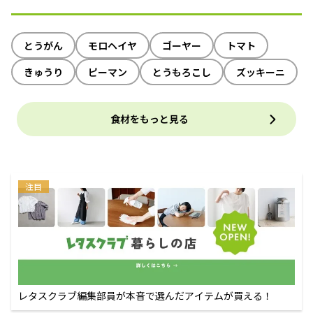
とうがん
モロヘイヤ
ゴーヤー
トマト
きゅうり
ピーマン
とうもろこし
ズッキーニ
食材をもっと見る
注目
レタスクラブ編集部員が本音で選んだアイテムが買える！