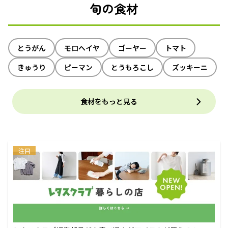
旬の食材
とうがん
モロヘイヤ
ゴーヤー
トマト
きゅうり
ピーマン
とうもろこし
ズッキーニ
食材をもっと見る
注目