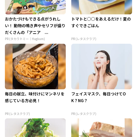
おかたづけもできる点がうれし
トマトと○○をあえるだけ！夏の
い！ 動物の鳴き声やセリフが盛り
すぐできごはん
だくさんの「アニア ...
PR (タカラトミー｜Hugkum)
PR (レタスクラブ)
毎日の献立、味付けにマンネリを
フェイスマスク、毎日つけてO
感じている方必見！
K？NG？
PR (レタスクラブ)
PR (レタスクラブ)