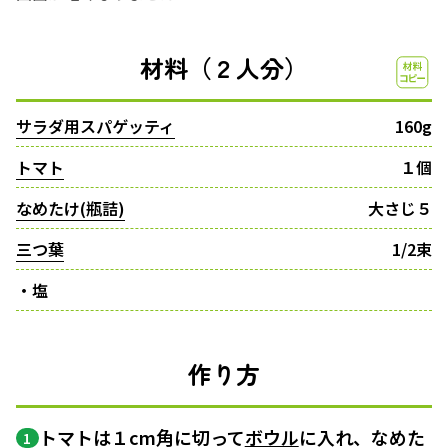
材料（２人分）
サラダ用スパゲッティ
160g
トマト
１個
なめたけ(瓶詰)
大さじ５
三つ葉
1/2束
・塩
作り方
トマトは１cm角に切って
ボウル
に入れ、なめた
1