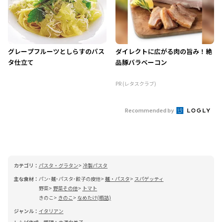
グレープフルーツとしらすのパス
ダイレクトに広がる肉の旨み！絶
タ仕立て
品豚バラベーコン
PR (レタスクラブ)
Recommended by
カテゴリ：
パスタ・グラタン
冷製パスタ
主な食材：
パン･麺･パスタ･餃子の皮他
麺・パスタ
スパゲッティ
野菜
野菜その他
トマト
きのこ
きのこ
なめたけ(瓶詰)
ジャンル：
イタリアン