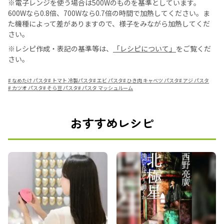
※電子レンジを使う場合は500Wのものを基準としています。
600Wなら0.8倍、700Wなら0.7倍の時間で加熱してください。ま
た機種によって差がありますので、様子をみながら加熱してくだ
さい。
※レシピ作成・表記の基準等は、
「レシピについて」
をご覧くだ
さい。
#
なめたけ パスタ
#
トマト 冷製パスタ
#
エビ パスタ
#
ひき肉 キャベツ パスタ
#
アジ パスタ
#
カツオ パスタ
#
そら豆 パスタ
#
パスタ マッシュルーム
おすすめレシピ