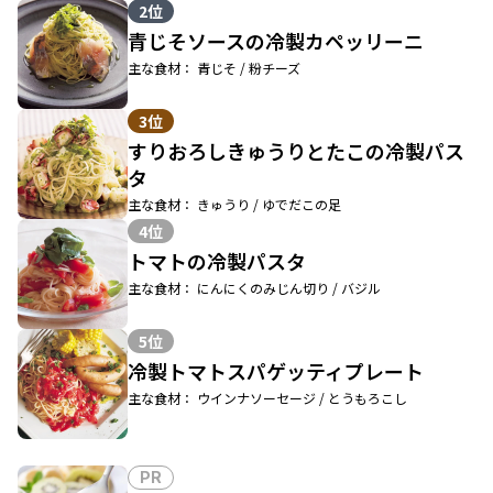
2位
青じそソースの冷製カペッリーニ
主な食材： 青じそ / 粉チーズ
3位
すりおろしきゅうりとたこの冷製パス
タ
主な食材： きゅうり / ゆでだこの足
4位
トマトの冷製パスタ
主な食材： にんにくのみじん切り / バジル
5位
冷製トマトスパゲッティプレート
主な食材： ウインナソーセージ / とうもろこし
PR