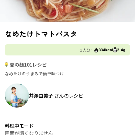
なめたけトマトパスタ
１人分：
334kcal
2.4g
夏の麺101レシピ
なめたけのうまみで簡単味つけ
井澤由美子
さんのレシピ
料理中モード
画面が暗くなりません