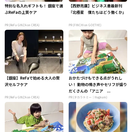
特別な名入れギフトも！ 銀座で選
【西野亮廣】ビジネス書最新刊
ぶReFaの上質ケア
『北極星 僕たちはどう働くか』
PR (ReFa GINZA on CREA)
PR (FINCHI on GOETHE)
【銀座】ReFaで始める大人の贅
おかたづけもできる点がうれし
沢セルフケア
い！ 動物の鳴き声やセリフが盛り
だくさんの「アニア ...
PR (ReFa GINZA on CREA)
PR (タカラトミー｜Hugkum)