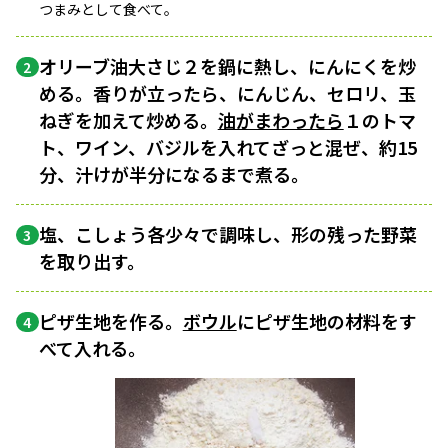
つまみとして食べて。
オリーブ油大さじ２を鍋に熱し、にんにくを炒
2
める。香りが立ったら、にんじん、セロリ、玉
ねぎを加えて炒める。
油がまわったら
１のトマ
ト、ワイン、バジルを入れてざっと混ぜ、約15
分、汁けが半分になるまで煮る。
塩、こしょう各少々で調味し、形の残った野菜
3
を取り出す。
ピザ生地を作る。
ボウル
にピザ生地の材料をす
4
べて入れる。