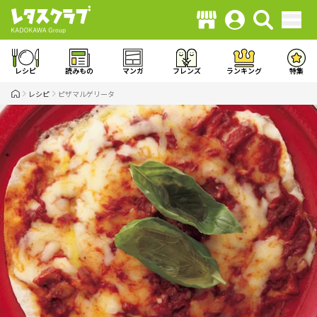
レシピ
読みもの
マンガ
フレンズ
ランキング
特集
レシピ
ピザマルゲリータ