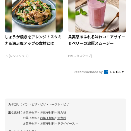
しょうが焼きをアレンジ！スタミ
果実感あふれる味わい！アサイー
ナ＆満足度アップの食材とは
＆ベリーの濃厚スムージー
PR (レタスクラブ)
PR (レタスクラブ)
Recommended by
カテゴリ：
パン・ピザ
ピザ・トースト
ピザ
主な食材：
お菓子材料
お菓子材料
薄力粉
お菓子材料
お菓子材料
強力粉
お菓子材料
お菓子材料
ドライイースト