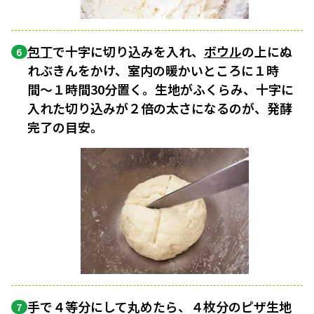
包丁
で十字に切り込みを入れ、
ボウル
の上にぬ
6
れぶきんをかけ、室内の暖かいところに１時
間〜１時間30分置く。生地がふくらみ、十字に
入れた切り込みが２倍の太さになるのが、発酵
完了の目安。
手で４等分にして丸めたら、４枚分のピザ生地
7