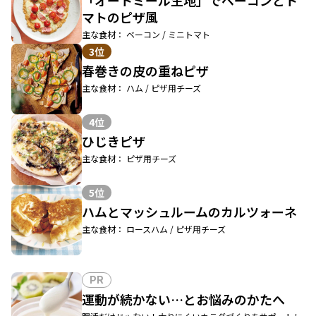
マトのピザ風
主な食材： ベーコン / ミニトマト
3位
春巻きの皮の重ねピザ
主な食材： ハム / ピザ用チーズ
4位
ひじきピザ
主な食材： ピザ用チーズ
5位
ハムとマッシュルームのカルツォーネ
主な食材： ロースハム / ピザ用チーズ
PR
運動が続かない…とお悩みのかたへ