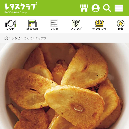
レシピ
読みもの
マンガ
フレンズ
ランキング
特集
レシピ
にんにくチップス