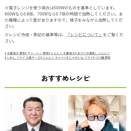
※電子レンジを使う場合は500Wのものを基準としています。
600Wなら0.8倍、700Wなら0.7倍の時間で加熱してください。ま
た機種によって差がありますので、様子をみながら加熱してくだ
さい。
※レシピ作成・表記の基準等は、
「レシピについて」
をご覧くだ
さい。
#
生姜焼き 野菜
#
チャーハン 野菜
#
にんにく 生姜焼き
#
あさりの酒蒸し にんにく
#
いわし フライ 大葉チーズ
#
にんにく キャベツ
#
じゃがいも フライ
#
つけ麺 野菜
おすすめレシピ