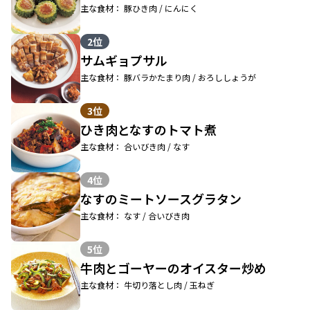
主な食材： 豚ひき肉 / にんにく
2位
サムギョプサル
主な食材： 豚バラかたまり肉 / おろししょうが
3位
ひき肉となすのトマト煮
主な食材： 合いびき肉 / なす
4位
なすのミートソースグラタン
主な食材： なす / 合いびき肉
5位
牛肉とゴーヤーのオイスター炒め
主な食材： 牛切り落とし肉 / 玉ねぎ