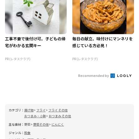
工事不要で後付け可。子どもの帰
毎日の献立、味付けにマンネリを
宅がわかる玄関キー
感じている方必見！
PR (レタスクラブ)
PR (レタスクラブ)
Recommended by
カテゴリ：
揚げ物
フライ
フライ その他
おつまみ・小鉢
おつまみ その他
主な食材：
野菜
野菜その他
にんにく
ジャンル：
和食