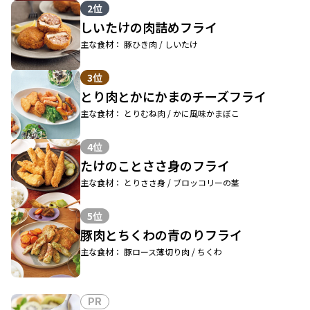
2位
しいたけの肉詰めフライ
主な食材： 豚ひき肉 / しいたけ
3位
とり肉とかにかまのチーズフライ
主な食材： とりむね肉 / かに風味かまぼこ
4位
たけのことささ身のフライ
主な食材： とりささ身 / ブロッコリーの茎
5位
豚肉とちくわの青のりフライ
主な食材： 豚ロース薄切り肉 / ちくわ
PR