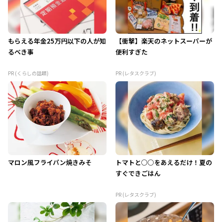
もらえる年金25万円以下の人が知
【衝撃】楽天のネットスーパーが
るべき事
便利すぎた
PR (くらしの話題)
PR (レタスクラブ)
マロン風フライパン焼きみそ
トマトと○○をあえるだけ！夏の
すぐできごはん
PR (レタスクラブ)