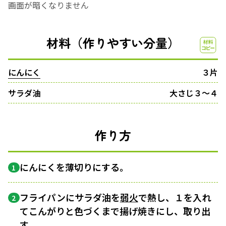
画面が暗くなりません
材料（作りやすい分量）
にんにく
３片
サラダ油
大さじ３〜４
作り方
にんにくを薄切りにする。
1
フライパンにサラダ油を
弱火
で熱し、１を入れ
2
てこんがりと色づくまで揚げ焼きにし、取り出
す。