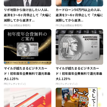
リボ地獄から抜け出したい人は、
カードローン50万円以上の人は、
返済を3～6ヶ月停止して『大幅に
返済を3～6ヶ月停止して『大幅に
減額してから返済す...
減額してから返済...
PR (渋谷法務総合事務所)
PR (渋谷法務総合事務所)
マイルが超たまるビジネスカー
マイルが超たまるビジネスカー
ド！初年度年会費無料で還元率最
ド！初年度年会費無料で還元率最
大1.125%
大1.125%
PR (クレディセゾン)
PR (クレディセゾン)