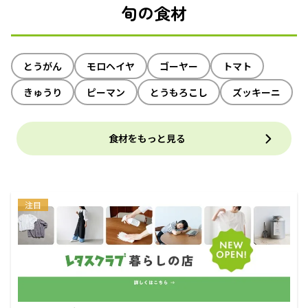
旬の食材
とうがん
モロヘイヤ
ゴーヤー
トマト
きゅうり
ピーマン
とうもろこし
ズッキーニ
食材をもっと見る
注目