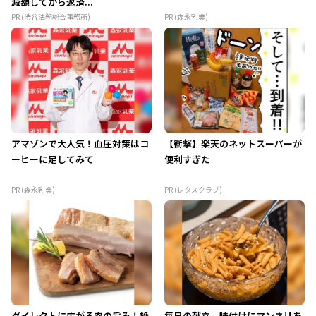
減額してから返済...
PR (渋谷法務総合事務所)
PR (森永乳業)
アマゾンで大人気！血圧対策はコ
【衝撃】楽天のネットスーパーが
ーヒーに足してみて
便利すぎた
PR (森永乳業)
PR (レタスクラブ)
ダイレクトに広がる肉の旨み！絶
毎日の献立、味付けにマンネリを