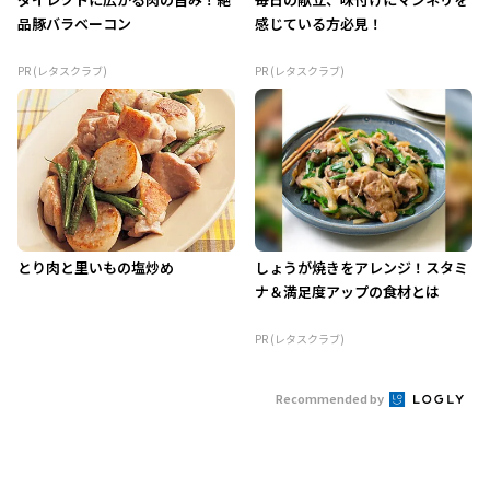
品豚バラベーコン
感じている方必見！
PR (レタスクラブ)
PR (レタスクラブ)
とり肉と里いもの塩炒め
しょうが焼きをアレンジ！スタミ
ナ＆満足度アップの食材とは
PR (レタスクラブ)
Recommended by