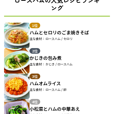
ロースハムの人気レシピランキ
ング
1位
ハムとセロリのごま焼きそば
主な食材： ロースハム / セロリ
2位
かじきの包み煮
主な食材： かじき / ロースハム
3位
ハムオムライス
主な食材： ロースハム / 卵
4位
小松菜とハムの中華あえ