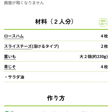
画面が暗くなりません
材料（２人分）
ロースハム
４枚
スライスチーズ
(溶けるタイプ)
２枚
里いも
大２個(約230g)
青じそ
４枚
・サラダ油
作り方