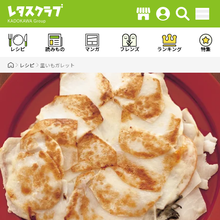
レシピ
読みもの
マンガ
フレンズ
ランキング
特集
レシピ
里いもガレット