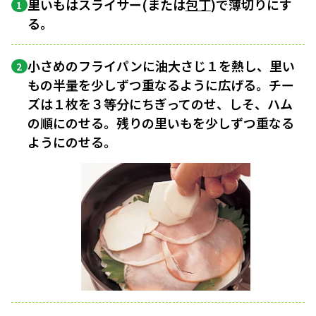
里いもはスライサー(または
包丁
)で薄切りにす
1
る。
小さめのフライパンに油大さじ１を熱し、里い
2
もの半量を少しずつ重なるように広げる。チー
ズは１枚を３等分にちぎってのせ、しそ、ハム
の順にのせる。残りの里いもを少しずつ重なる
ようにのせる。