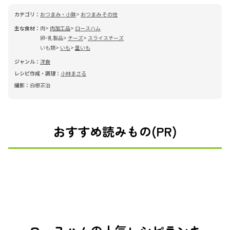
カテゴリ：
おつまみ・小鉢
おつまみ その他
主な食材：
肉
肉加工品
ロースハム
卵･乳製品
チーズ
スライスチーズ
いも類
いも
里いも
ジャンル：
洋食
レシピ作成・調理：
小林まさる
撮影：
白根正治
おすすめ読みもの(PR)