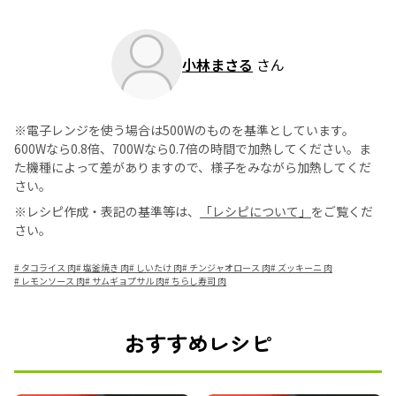
小林まさる
さん
※電子レンジを使う場合は500Wのものを基準としています。
600Wなら0.8倍、700Wなら0.7倍の時間で加熱してください。ま
た機種によって差がありますので、様子をみながら加熱してくだ
さい。
※レシピ作成・表記の基準等は、
「レシピについて」
をご覧くだ
さい。
#
タコライス 肉
#
塩釜焼き 肉
#
しいたけ 肉
#
チンジャオロース 肉
#
ズッキーニ 肉
#
レモンソース 肉
#
サムギョプサル 肉
#
ちらし寿司 肉
おすすめレシピ