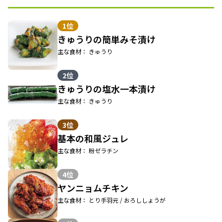
1位
きゅうりの簡単みそ漬け
主な食材： きゅうり
2位
きゅうりの塩水一本漬け
主な食材： きゅうり
3位
基本の和風ジュレ
主な食材： 粉ゼラチン
4位
ヤンニョムチキン
主な食材： とり手羽元 / おろししょうが