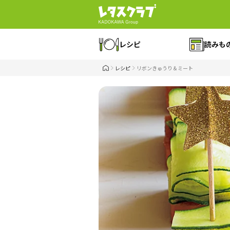
レシピ
読みも
レシピ
リボンきゅうり＆ミート