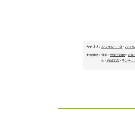
カテゴリ：
おつまみ・小鉢
おつま
主な食材：
野菜
野菜その他
きゅ
肉
肉加工品
ランチョ