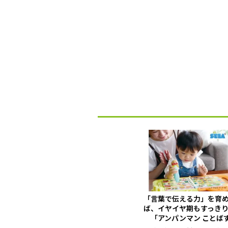
「言葉で伝える力」を育
ば、イヤイヤ期もすっき
「アンパンマン ことば
かん...