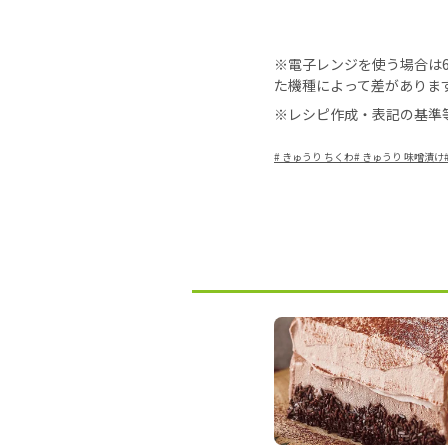
※電子レンジを使う場合は60
た機種によって差がありま
※レシピ作成・表記の基準
#
きゅうり ちくわ
#
きゅうり 味噌漬け