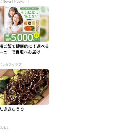
（iNova｜Hugkum）
短ご飯で健康的に！選べる
ニューで自宅へお届け
R（レタスクラブ）
たききゅうり
2/4/1