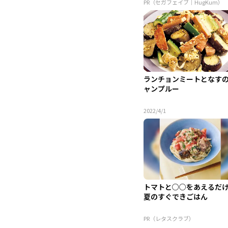
PR（セガフェイブ｜HugKum）
ランチョンミートとなす
ャンプルー
2022/4/1
トマトと○○をあえるだ
夏のすぐできごはん
PR（レタスクラブ）