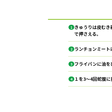
きゅうりは皮むき
1
で押さえる。
ランチョンミートは
2
フライパンに油を
3
１を3〜4回蛇腹
4