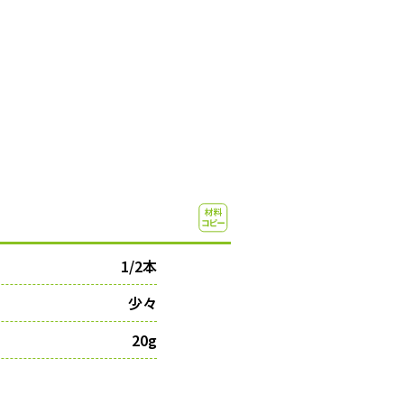
1/2本
少々
20g