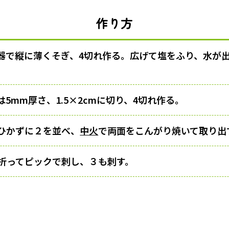
作り方
器で縦に薄くそぎ、4切れ作る。広げて塩をふり、水が
5mm厚さ、1.5×2cmに切り、4切れ作る。
ひかずに２を並べ、
中火
で両面をこんがり焼いて取り出
に折ってピックで刺し、３も刺す。