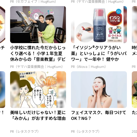
PR（セガフェイブ｜HugKum）
PR（ヤマハ音楽振興会｜HugKum）
PR
のチ
小学校に慣れた今だからじっ
「イソジン®クリアうがい
時
くり選べる！ 小学１年生夏
薬」といっしょに「うがいパ
メ
休みからの「音楽教室」デビ
ワー」で一年中！ 健やか
ュ...
PR（ヤマハ音楽振興会｜HugKum）
PR（iNova｜Hugkum）
P
け！
美味しいだけじゃない！夏に
フェイスマスク、毎日つけて
た
「みかん」がおすすめな理由
OK？NG？
PR（レタスクラブ）
PR（レタスクラブ）
202