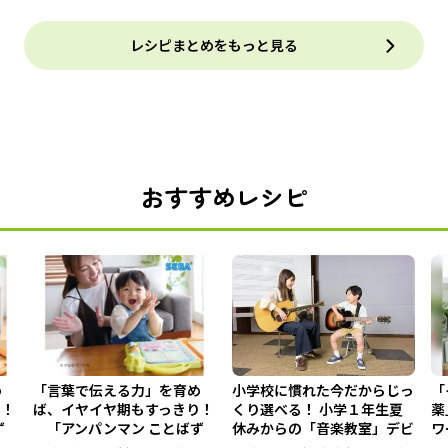
レシピまとめをもっと見る
おすすめレシピ
め
「言葉で伝える力」を育め
小学校に慣れた今だからじっ
「
り！
ば、イヤイヤ期もすっきり！
くり選べる！ 小学１年生夏
薬
ず
「アンパンマン ことばず
休みからの「音楽教室」デビ
ワ
かん...
ュ...