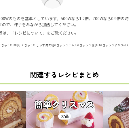
0Wのものを基準としています。500Wなら1.2倍、700Wなら0.9倍
すので、様子をみながら加熱してください。
等は、
「レシピについて」
をご覧ください。
#
きゅうり 冷や汁
#
きゅうり しらす 酢の物
#
きゅうり ナムル
#
きゅうり 塩漬け
#
きゅうり ゆかり和え
関連するレシピまとめ
簡単クリスマス
67品