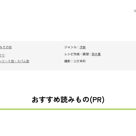
み その他
ジャンル：
洋食
レシピ作成・調理：
鈴木薫
うり
ンミート缶・スパム缶
撮影：
公文美和
おすすめ読みもの(PR)