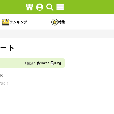
ランキング
特集
ート
１個分：
16kcal
0.2g
K
れに！