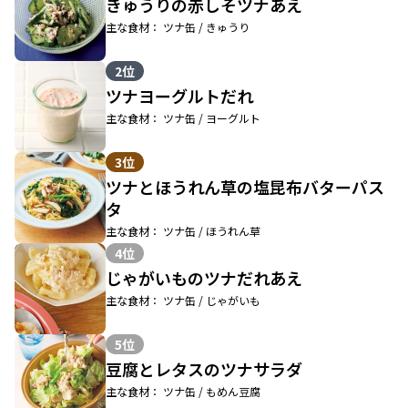
きゅうりの赤しそツナあえ
主な食材： ツナ缶 / きゅうり
2位
ツナヨーグルトだれ
主な食材： ツナ缶 / ヨーグルト
3位
ツナとほうれん草の塩昆布バターパス
タ
主な食材： ツナ缶 / ほうれん草
4位
じゃがいものツナだれあえ
主な食材： ツナ缶 / じゃがいも
5位
豆腐とレタスのツナサラダ
主な食材： ツナ缶 / もめん豆腐