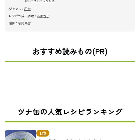
野菜
根菜
にんじん
ジャンル：
和食
レシピ作成・調理：
市瀬悦子
撮影：
福尾美雪
おすすめ読みもの(PR)
ツナ缶の人気レシピランキング
1位