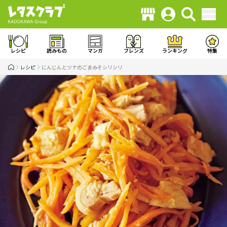
レシピ
読みもの
マンガ
フレンズ
ランキング
特集
レシピ
にんじんとツナのごまみそシリシリ