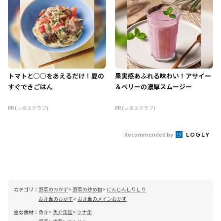
トマトと○○をあえるだけ！夏の
果実感あふれる味わい！アサイー
すぐできごはん
＆ベリーの濃厚スムージー
PR (レタスクラブ)
PR (レタスクラブ)
Recommended by
カテゴリ：
野菜のおかず
野菜の炒め物
にんじんしりしり
お弁当のおかず
お弁当のメインおかず
主な食材：
魚介
魚介缶詰
ツナ缶