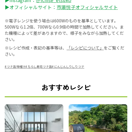
▶Instagram：
＠ichise_etsuko
▶オフィシャルサイト：
市瀬悦子オフィシャルサイト
※電子レンジを使う場合は600Wのものを基準としています。
500Wなら1.2倍、700Wなら0.9倍の時間で加熱してください。ま
た機種によって差がありますので、様子をみながら加熱してくだ
さい。
※レシピ作成・表記の基準等は、
「レシピについて」
をご覧くだ
さい。
#
ツナ缶 味噌汁
#
ちらし寿司 ツナ缶
#
にんじんしりしり ツナ
おすすめレシピ