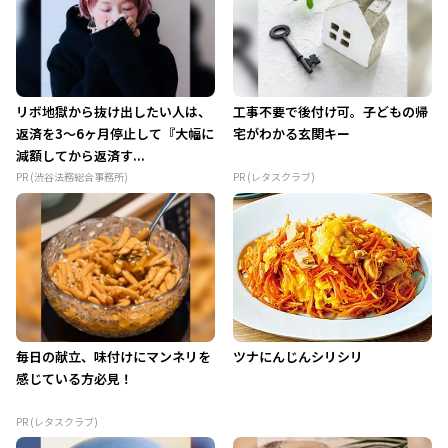
リボ地獄から抜け出したい人は、
工事不要で後付け可。子どもの帰
返済を3～6ヶ月停止して『大幅に
宅がわかる玄関キー
減額してから返済す...
PR (渋谷法務総合事務所)
PR (レタスクラブ)
毎日の献立、味付けにマンネリを
ツナにんじんシリシリ
感じている方必見！
PR (レタスクラブ)