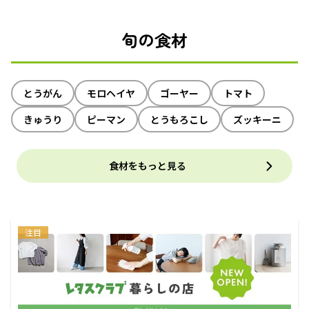
旬の食材
とうがん
モロヘイヤ
ゴーヤー
トマト
きゅうり
ピーマン
とうもろこし
ズッキーニ
食材をもっと見る
注目