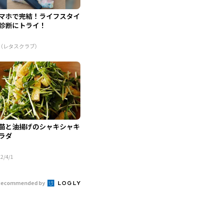
マホで完結！ライフスタイ
診断にトライ！
R（レタスクラブ）
苗と油揚げのシャキシャキ
ラダ
2/4/1
Recommended by