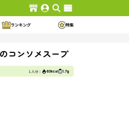
ランキング
特集
のコンソメスープ
１人分：
63kcal
1.7g