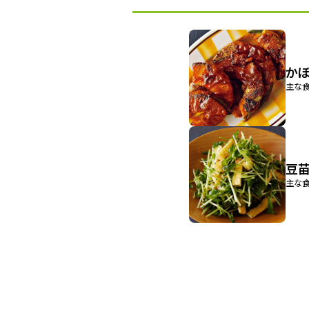
かぼ
主な食
豆
主な食