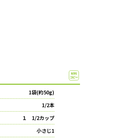
1袋(約50g)
1/2本
１ 1/2カップ
小さじ1