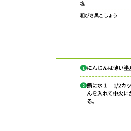
塩
粗びき黒こしょう
にんじんは薄い
半
1
鍋に水１ 1/2カ
2
んを入れて
中火
に
る。