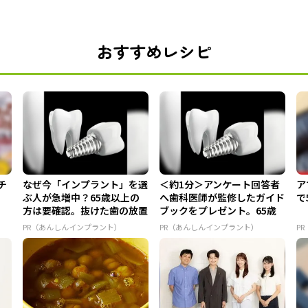
おすすめレシピ
チ
なぜ今「インプラント」を選
＜約1分＞アンケート回答者
ア
ぶ人が急増中？65歳以上の
へ歯科医師が監修したガイド
で
方は要確認。抜けた歯の放置
ブックをプレゼント。65歳
は...
以...
PR（あんしんインプラント）
PR（あんしんインプラント）
P