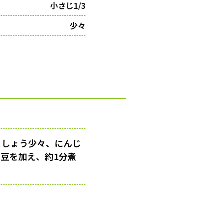
小さじ1/3
少々
こしょう少々、にんじ
こ豆を加え、約1分煮