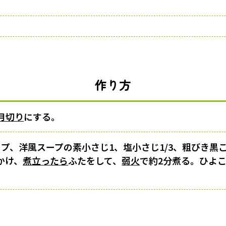
作り方
月切り
にする。
ップ、洋風スープの素小さじ1、塩小さじ1/3、粗びき黒
かけ、
煮立ったら
ふたをして、
弱火
で約2分煮る。ひよ