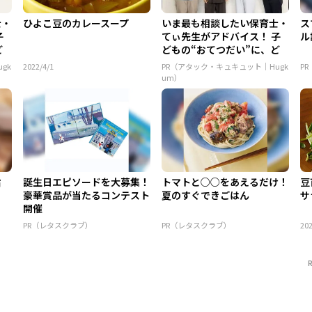
士・
ひよこ豆のカレースープ
いま最も相談したい保育士・
ス
子
てぃ先生がアドバイス！ 子
ル
ど
どもの“おてつだい”に、ど
ん...
gk
2022/4/1
PR（アタック・キュキュット｜Hugk
P
um）
旨
誕生日エピソードを大募集！
トマトと○○をあえるだけ！
豆
豪華賞品が当たるコンテスト
夏のすぐできごはん
サ
開催
PR（レタスクラブ）
PR（レタスクラブ）
202