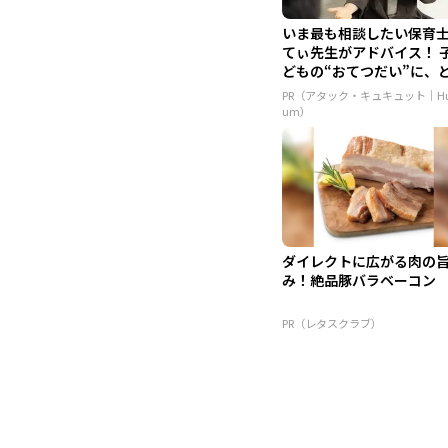
いま最も相談したい保育
てぃ先生がアドバイス！ 
どもの“おてつだい”に、
ん...
PR（アタック・キュキュット｜Hu
um）
ダイレクトに広がる肉の
み！絶品豚バラベーコン
PR（レタスクラブ）