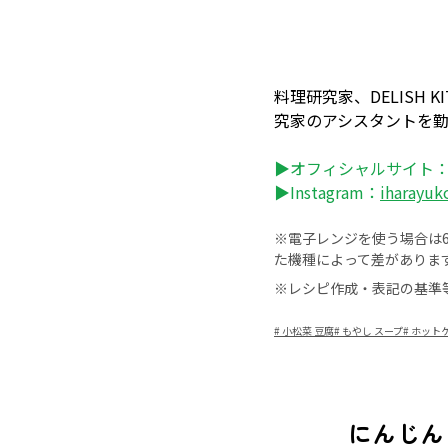
料理研究家、DELISH
究家のアシスタントを
▶オフィシャルサイト
▶Instagram：
iharayuk
※電子レンジを使う場合は60
た機種によって差がありま
※レシピ作成・表記の基準
#
小松菜 豆腐
#
もやし スープ
#
ホット
にんじん