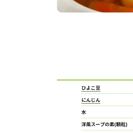
ひよこ豆
にんじん
水
洋風スープの素(顆粒)