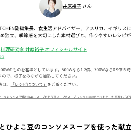
井原裕子
さん
 KITCHEN副編集長、食生活アドバイザー。アメリカ、イギリ
勤め独立。季節感を大切にした素材選びと、作りやすいレシピ
：
料理研究家 井原裕子 オフィシャルサイト
oo
0Wのものを基準としています。500Wなら1.2倍、700Wなら0.9倍
すので、様子をみながら加熱してください。
等は、
「レシピについて」
をご覧ください。
ケーキミックス 豆腐
#
なめこ スープ
#
そら豆 スープ
#
スープ ワンタンの皮
#
ホットケーキ 豆腐
#
ごぼう
とひよこ豆のコンソメスープを使った献