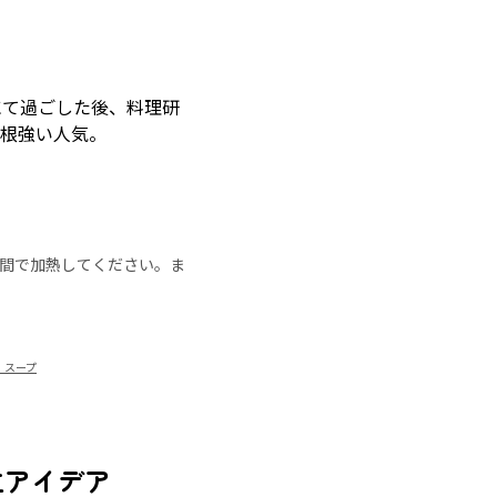
スにて過ごした後、料理研
が根強い人気。
の時間で加熱してください。ま
 スープ
立アイデア