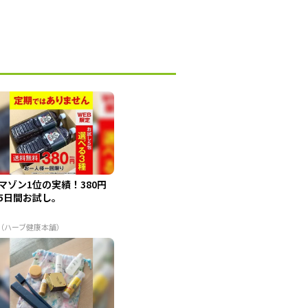
マゾン1位の実績！380円
5日間お試し。
R（ハーブ健康本舗）