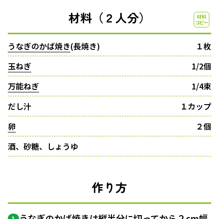
材料（２人分）
うなぎのかば焼き
(長焼き)
１枚
玉ねぎ
1/2個
万能ねぎ
1/4束
だし汁
１カップ
卵
２個
酒、砂糖、しょうゆ
作り方
うなぎのかば焼きは縦半分に切ってから２cm幅
1