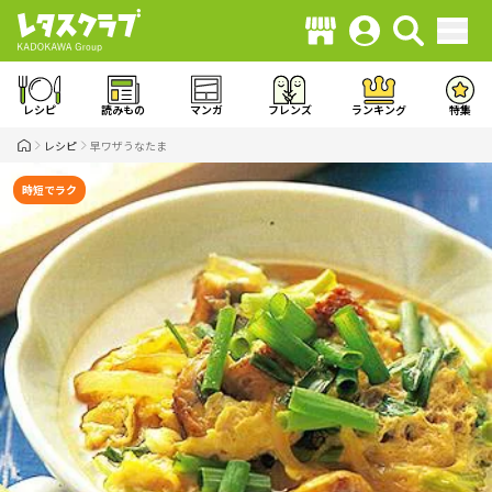
レシピ
読みもの
マンガ
フレンズ
ランキング
特集
レシピ
早ワザうなたま
時短でラク