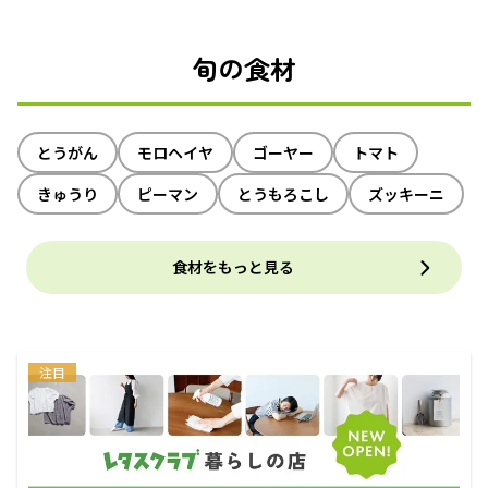
旬の食材
とうがん
モロヘイヤ
ゴーヤー
トマト
きゅうり
ピーマン
とうもろこし
ズッキーニ
食材をもっと見る
注目