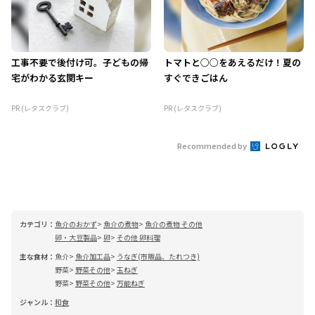
工事不要で後付け可。子どもの帰
トマトと○○をあえるだけ！夏の
宅がわかる玄関キー
すぐできごはん
PR (レタスクラブ)
PR (レタスクラブ)
Recommended by
カテゴリ：
魚介のおかず
魚介の煮物
魚介の煮物 その他
卵・大豆製品
卵
その他 卵料理
主な食材：
魚介
魚介加工品
うなぎ(市販品、たれつき)
野菜
野菜その他
玉ねぎ
野菜
野菜その他
万能ねぎ
ジャンル：
和食