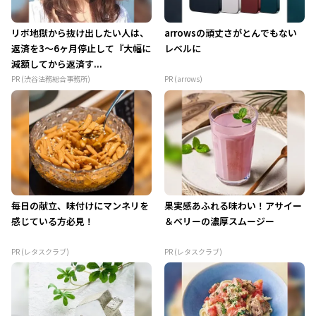
リボ地獄から抜け出したい人は、
arrowsの頑丈さがとんでもない
返済を3～6ヶ月停止して『大幅に
レベルに
減額してから返済す...
PR (渋谷法務総合事務所)
PR (arrows)
毎日の献立、味付けにマンネリを
果実感あふれる味わい！アサイー
感じている方必見！
＆ベリーの濃厚スムージー
PR (レタスクラブ)
PR (レタスクラブ)