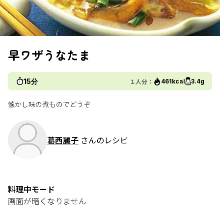
早ワザうなたま
15分
１人分：
461kcal
3.4g
懐かし味の煮ものでどうぞ
葛西麗子
さんのレシピ
料理中モード
画面が暗くなりません