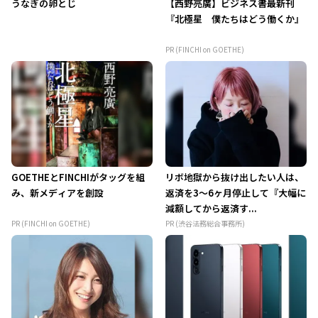
うなぎの卵とじ
【西野亮廣】ビジネス書最新刊
『北極星 僕たちはどう働くか』
PR (FINCHI on GOETHE)
GOETHEとFINCHIがタッグを組
リボ地獄から抜け出したい人は、
み、新メディアを創設
返済を3～6ヶ月停止して『大幅に
減額してから返済す...
PR (FINCHI on GOETHE)
PR (渋谷法務総合事務所)