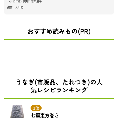
レシピ作成・調理：
葛西麗子
撮影：
大川範
おすすめ読みもの(PR)
うなぎ(市販品、たれつき)の人
気レシピランキング
1位
七福恵方巻き