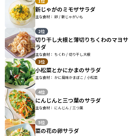
1位
新じゃがのミモザサラダ
主な食材： 卵 / 新じゃがいも
2位
切り干し大根と薄切りちくわのマヨサ
ラダ
主な食材： ちくわ / 切り干し大根
3位
小松菜とかにかまのサラダ
主な食材： かに風味かまぼこ / 小松菜
4位
にんじんと三つ葉のサラダ
主な食材： にんじん / 三つ葉
5位
菜の花の卵サラダ