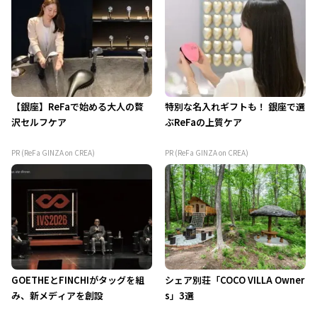
【銀座】ReFaで始める大人の贅
特別な名入れギフトも！ 銀座で選
沢セルフケア
ぶReFaの上質ケア
PR (ReFa GINZA on CREA)
PR (ReFa GINZA on CREA)
GOETHEとFINCHIがタッグを組
シェア別荘「COCO VILLA Owner
み、新メディアを創設
s」3選