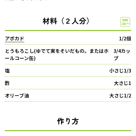
材料（２人分）
アボカド
1/2個
とうもろこし(ゆでて実をそいだもの。またはホ
3/4カッ
ールコーン缶)
プ
塩
小さじ1/3
酢
大さじ1
オリーブ油
大さじ1/2
作り方