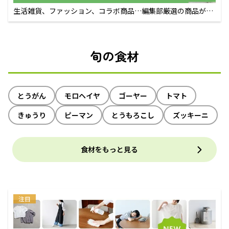
生活雑貨、ファッション、コラボ商品…編集部厳選の商品が買
えるECサイト
旬の食材
とうがん
モロヘイヤ
ゴーヤー
トマト
きゅうり
ピーマン
とうもろこし
ズッキーニ
食材をもっと見る
注目