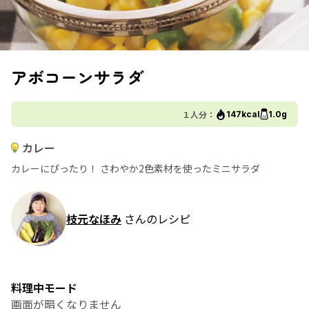
アボコーンサラダ
１人分：
147kcal
1.0g
カレー
カレーにぴったり！ さわやか2色素材を使ったミニサラダ
枝元なほみ
さんのレシピ
料理中モード
画面が暗くなりません