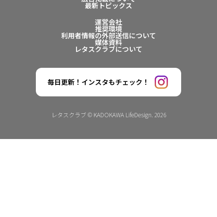
最新トピックス
運営会社
推奨環境
利用者情報の外部送信について
媒体資料
レタスクラブについて
毎日更新！インスタもチェック！
レタスクラブ © KADOKAWA LifeDesign. 2026