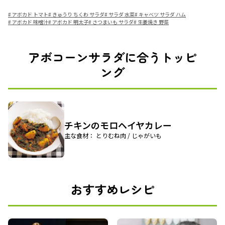
#
アボカド トマト
#
きゅうり ちくわ サラダ
#
サラダ 水菜
#
キャベツ サラダ ハム
#
アボカド 味噌汁
#
アボカド 明太子
#
さつまいも サラダ
#
生姜焼き 野菜
アボコーンサラダに合うトッピ
ング
チキンのモロヘイヤカレー
主な食材： とりむね肉 / じゃがいも
おすすめレシピ