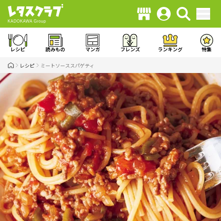
レシピ
読みもの
マンガ
フレンズ
ランキング
特集
レシピ
ミートソーススパゲティ