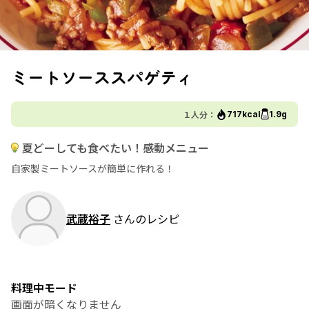
ミートソーススパゲティ
１人分：
717kcal
1.9g
夏どーしても食べたい！感動メニュー
自家製ミートソースが簡単に作れる！
武蔵裕子
さんのレシピ
料理中モード
画面が暗くなりません