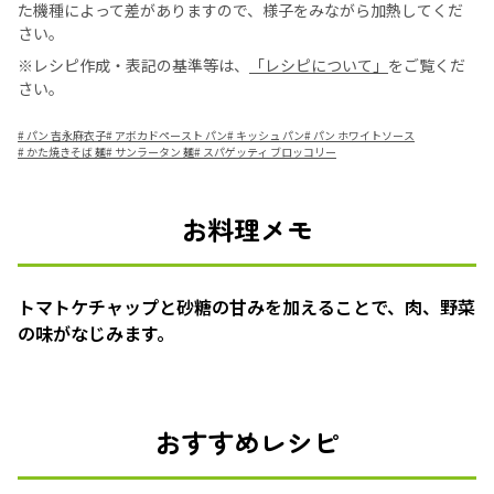
た機種によって差がありますので、様子をみながら加熱してくだ
さい。
※レシピ作成・表記の基準等は、
「レシピについて」
をご覧くだ
さい。
#
パン 吉永麻衣子
#
アボカドペースト パン
#
キッシュ パン
#
パン ホワイトソース
#
かた焼きそば 麺
#
サンラータン 麺
#
スパゲッティ ブロッコリー
お料理メモ
トマトケチャップと砂糖の甘みを加えることで、肉、野菜
の味がなじみます。
おすすめレシピ