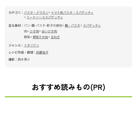
カテゴリ：
パスタ・グラタン
トマト系パスタ・スパゲッティ
ミートソーススパゲッティ
主な食材：
パン･麺･パスタ･餃子の皮他
麺・パスタ
スパゲッティ
肉
ひき肉
合いびき肉
野菜
野菜その他
玉ねぎ
ジャンル：
イタリアン
レシピ作成・調理：
武蔵裕子
撮影：
鈴木泰介
おすすめ読みもの(PR)