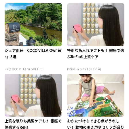
シェア別荘「COCO VILLA Owner
特別な名入れギフトも！ 銀座で選
s」3選
ぶReFaの上質ケア
PR (COCO VILLA on GOETHE)
PR (ReFa GINZA on CREA)
上質な眠りも美髪ケアも！ 銀座で
おかたづけもできる点がうれし
体感するReFa
い！ 動物の鳴き声やセリフが盛り