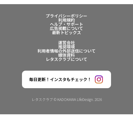
プライバシーポリシー
利用規約
ヘルプ・サポート
広告掲載について
最新トピックス
運営会社
推奨環境
利用者情報の外部送信について
媒体資料
レタスクラブについて
毎日更新！インスタもチェック！
レタスクラブ © KADOKAWA LifeDesign. 2026