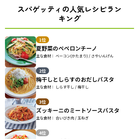
スパゲッティの人気レシピラン
キング
1位
夏野菜のペペロンチーノ
主な食材： ベーコン(かたまり) / さやいんげん
2位
梅干しとしらすのおだしパスタ
主な食材： しらす干し / 梅干し
3位
ズッキーニのミートソースパスタ
主な食材： 合いびき肉 / 玉ねぎ
4位