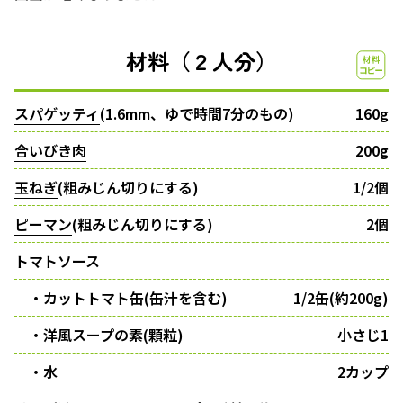
材料（２人分）
スパゲッティ
(1.6mm、ゆで時間7分のもの)
160g
合いびき肉
200g
玉ねぎ
(粗みじん切りにする)
1/2個
ピーマン
(粗みじん切りにする)
2個
トマトソース
・
カットトマト缶(缶汁を含む)
1/2缶(約200g)
・洋風スープの素(顆粒)
小さじ1
・水
2カップ