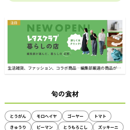
注目
生活雑貨、ファッション、コラボ商品…編集部厳選の商品が買
えるECサイト
旬の食材
とうがん
モロヘイヤ
ゴーヤー
トマト
きゅうり
ピーマン
とうもろこし
ズッキーニ