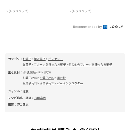
PR (レタスクラブ)
PR (レタスクラブ)
Recommended by
カテゴリ：
お菓子
焼き菓子
ビスケット
お菓子
フルーツを使ったお菓子
その他のフルーツを使ったお菓子
主な食材：
卵･乳製品
卵
卵(S)
お菓子材料
お菓子材料
薄力粉
お菓子材料
お菓子材料
ベーキングパウダー
ジャンル：
洋食
レシピ作成・調理：
八田真樹
撮影：
野口健志