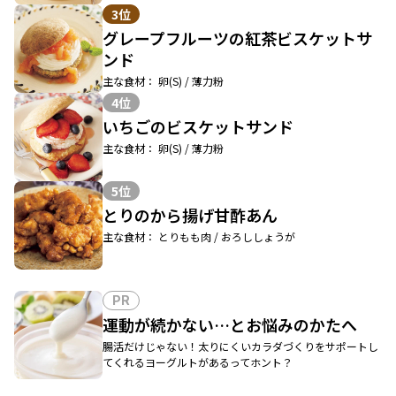
3位
グレープフルーツの紅茶ビスケットサ
ンド
主な食材： 卵(S) / 薄力粉
4位
いちごのビスケットサンド
主な食材： 卵(S) / 薄力粉
5位
とりのから揚げ甘酢あん
主な食材： とりもも肉 / おろししょうが
PR
運動が続かない…とお悩みのかたへ
腸活だけじゃない！太りにくいカラダづくりをサポートし
てくれるヨーグルトがあるってホント？