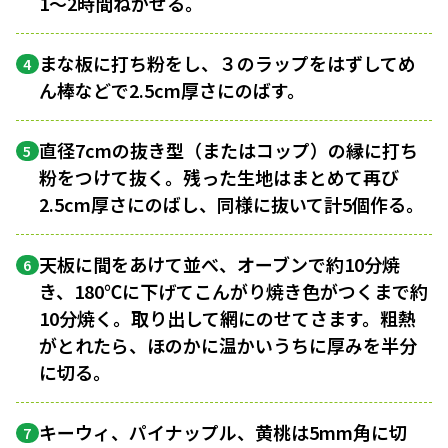
1〜2時間ねかせる。
まな板に打ち粉をし、３のラップをはずしてめ
4
ん棒などで2.5cm厚さにのばす。
直径7cmの抜き型（またはコップ）の縁に打ち
5
粉をつけて抜く。残った生地はまとめて再び
2.5cm厚さにのばし、同様に抜いて計5個作る。
天板に間をあけて並べ、オーブンで約10分焼
6
き、180℃に下げてこんがり焼き色がつくまで約
10分焼く。取り出して網にのせてさます。粗熱
がとれたら、ほのかに温かいうちに厚みを半分
に切る。
キーウィ、パイナップル、黄桃は5mm角に切
7