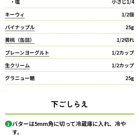
・塩
小さじ1/4
キーウィ
1/2個
パイナップル
25g
黄桃（缶詰）
1/2切れ
プレーンヨーグルト
1/2カップ
生クリーム
1/2カップ
グラニュー糖
25g
下ごしらえ
バターは5mm角に切って冷蔵庫に入れ、冷や
1
す。