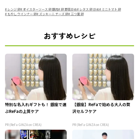
#
レンジ 卵
#
オイスターソース 卵 豚肉
#
卵 野菜炒め
#
レタス 卵 炒め
#
ミニトマト 卵
#
もやし ウインナー 卵
#
ズッキーニ チーズ 卵
#
三つ葉 卵
おすすめレシピ
特別な名入れギフトも！ 銀座で選
【銀座】ReFaで始める大人の贅
ぶReFaの上質ケア
沢セルフケア
PR (ReFa GINZA on CREA)
PR (ReFa GINZA on CREA)