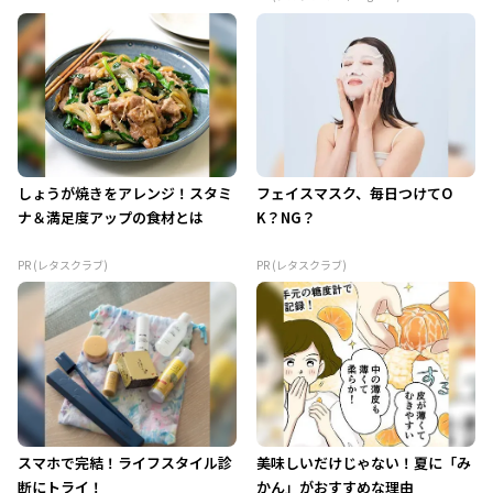
しょうが焼きをアレンジ！スタミ
フェイスマスク、毎日つけてO
ナ＆満足度アップの食材とは
K？NG？
PR (レタスクラブ)
PR (レタスクラブ)
スマホで完結！ライフスタイル診
美味しいだけじゃない！夏に「み
断にトライ！
かん」がおすすめな理由