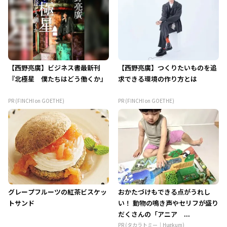
【西野亮廣】ビジネス書最新刊
【西野亮廣】つくりたいものを追
『北極星 僕たちはどう働くか』
求できる環境の作り方とは
PR (FINCHI on GOETHE)
PR (FINCHI on GOETHE)
グレープフルーツの紅茶ビスケッ
おかたづけもできる点がうれし
トサンド
い！ 動物の鳴き声やセリフが盛り
だくさんの「アニア ...
PR (タカラトミー｜Hugkum)