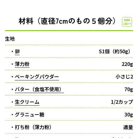
材料（直径7cmのもの５個分）
生地
・
卵
S1個（約50g）
・
薄力粉
220g
・
ベーキングパウダー
小さじ2
・
バター（食塩不使用）
70g
・
生クリーム
1/2カップ
・グラニュー糖
30g
・打ち粉（薄力粉）
適量