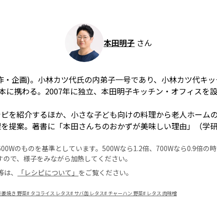
本田明子
さん
作・企画)。小林カツ代氏の内弟子一号であり、小林カツ代キ
理本に携わる。2007年に独立、本田明子キッチン・オフィスを
シピを紹介するほか、小さな子ども向けの料理から老人ホーム
理を提案。著書に「本田さんちのおかずが美味しい理由」（学
0Wのものを基準としています。500Wなら1.2倍、700Wなら0.9倍
すので、様子をみながら加熱してください。
等は、
「レシピについて」
をご覧ください。
生姜焼き 野菜
#
タコライス レタス
#
サバ缶 レタス
#
チャーハン 野菜
#
レタス 肉味噌