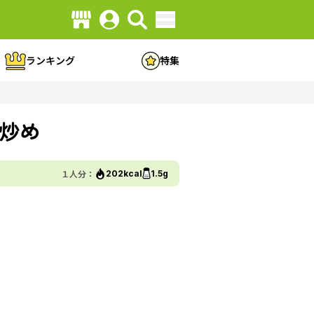
ランキング
特集
炒め
１人分：
202kcal
1.5g