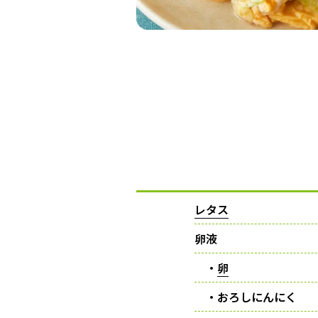
レタス
卵液
・
卵
・おろしにんにく