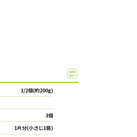
1/2個(約200g)
3個
1片分(小さじ1弱)