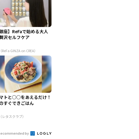
銀座】ReFaで始める大人
贅沢セルフケア
（ReFa GINZA on CREA）
マトと○○をあえるだけ！
のすぐできごはん
R（レタスクラブ）
Recommended by