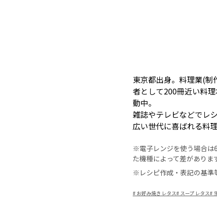
東京都出身。料理業(制
者として200冊近い料
動中。
雑誌やテレビなどでレ
広い世代に喜ばれる料
※電子レンジを使う場合は60
た機種によって差がありま
※レシピ作成・表記の基準
#
お好み焼き レタス
#
スープ レタス
#