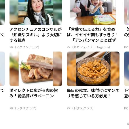
る
アクセンチュアのコンサルが
「言葉で伝える力」を育め
【
づく
「知識やスキル」より大切に
ば、イヤイヤ期もすっきり！
の
する視点
「アンパンマン ことばず
かん...
PR（アクセンチュア）
PR（セガフェイブ｜HugKum）
PR
けて
ダイレクトに広がる肉の旨
毎日の献立、味付けにマンネ
ト
み！絶品豚バラベーコン
リを感じている方必見！
夏
PR（レタスクラブ）
PR（レタスクラブ）
P