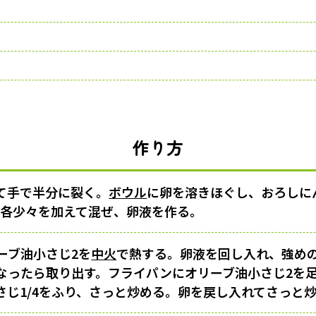
作り方
て手で半分に裂く。
ボウル
に卵を溶きほぐし、おろしにん
う各少々を加えて混ぜ、卵液を作る。
ーブ油小さじ2を
中火
で熱する。卵液を回し入れ、強め
なったら取り出す。フライパンにオリーブ油小さじ2を
さじ1/4をふり、さっと炒める。卵を戻し入れてさっと