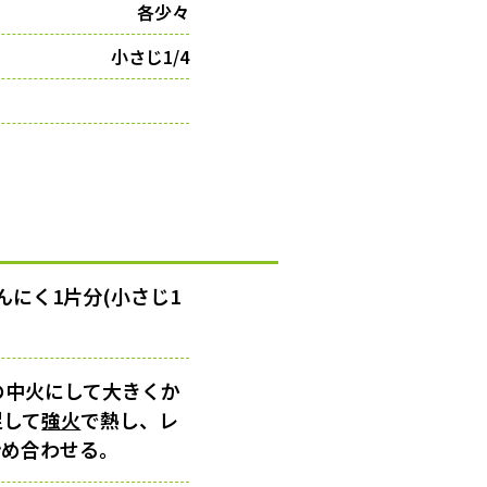
各少々
小さじ1/4
にく1片分(小さじ1
の中火にして大きくか
足して
強火
で熱し、レ
炒め合わせる。