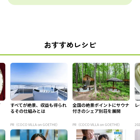
おすすめレシピ
プ
すべてが絶景、収益も得られ
全国の絶景ポイントにサウナ
レ
るその仕組みとは
付きのシェア別荘を展開
PR（COCO VILLA on GOETHE）
PR（COCO VILLA on GOETHE）
202