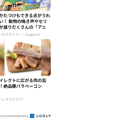
かたづけもできる点がうれ
い！ 動物の鳴き声やセリ
が盛りだくさんの「アニ
...
R（タカラトミー｜Hugkum）
イレクトに広がる肉の旨
！絶品豚バラベーコン
R（レタスクラブ）
Recommended by