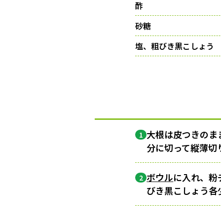
酢
砂糖
塩、粗びき黒こしょう
大根は皮つきのま
1
分に切って縦薄切
ボウル
に入れ、粉
2
びき黒こしょう各