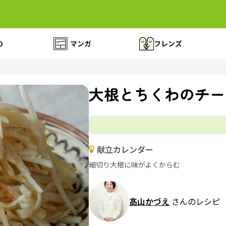
の
マンガ
フレンズ
大根とちくわのチー
献立カレンダー
細切り大根に味がよくからむ
髙山かづえ
さんのレシピ