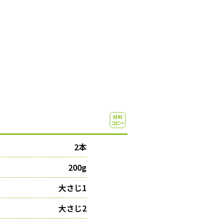
2本
200g
大さじ1
大さじ2