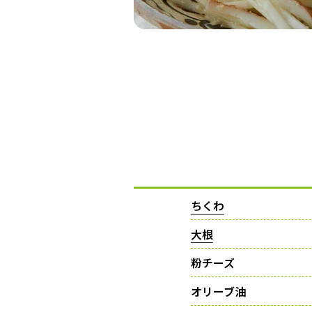
ちくわ
大根
粉チーズ
オリーブ油