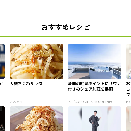
おすすめレシピ
い！
大根ちくわサラダ
全国の絶景ポイントにサウナ
お
付きのシェア別荘を展開
し
フ
ア 
2022/4/1
PR（COCO VILLA on GOETHE）
P