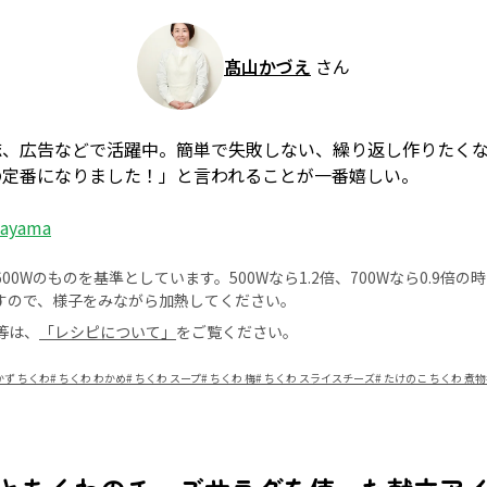
髙山かづえ
さん
誌、広告などで活躍中。簡単で失敗しない、繰り返し作りたく
の定番になりました！」と言われることが一番嬉しい。
kayama
0Wのものを基準としています。500Wなら1.2倍、700Wなら0.9倍
すので、様子をみながら加熱してください。
等は、
「レシピについて」
をご覧ください。
ず ちくわ
#
ちくわ わかめ
#
ちくわ スープ
#
ちくわ 梅
#
ちくわ スライスチーズ
#
たけのこ ちくわ 煮物