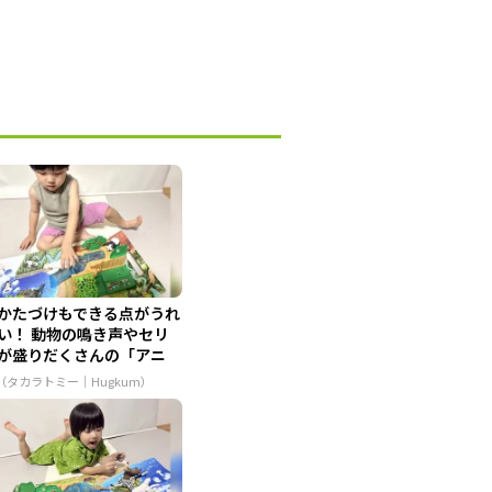
かたづけもできる点がうれ
い！ 動物の鳴き声やセリ
が盛りだくさんの「アニ
...
R（タカラトミー｜Hugkum）