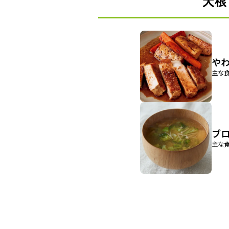
大根
や
主な食
ブ
主な食