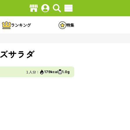
ランキング
特集
ズサラダ
１人分：
179kcal
1.0g