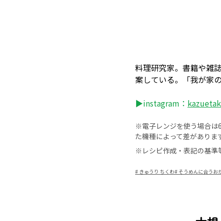
料理研究家。書籍や雑
案している。「我が家
▶instagram：
kazueta
※電子レンジを使う場合は60
た機種によって差がありま
※レシピ作成・表記の基準
#
きゅうり ちくわ
#
そうめんに合うおか