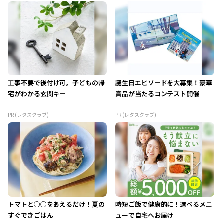
工事不要で後付け可。子どもの帰
誕生日エピソードを大募集！豪華
宅がわかる玄関キー
賞品が当たるコンテスト開催
PR (レタスクラブ)
PR (レタスクラブ)
トマトと○○をあえるだけ！夏の
時短ご飯で健康的に！選べるメニ
すぐできごはん
ューで自宅へお届け