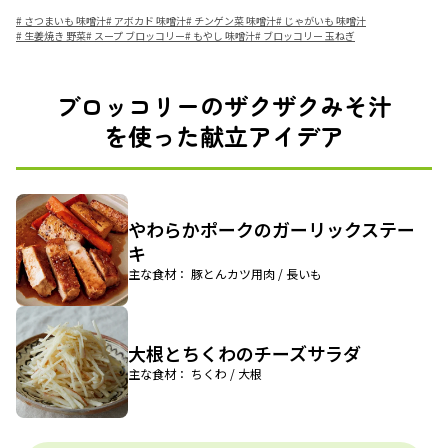
#
さつまいも 味噌汁
#
アボカド 味噌汁
#
チンゲン菜 味噌汁
#
じゃがいも 味噌汁
#
生姜焼き 野菜
#
スープ ブロッコリー
#
もやし 味噌汁
#
ブロッコリー 玉ねぎ
ブロッコリーのザクザクみそ汁
を使った献立アイデア
やわらかポークのガーリックステー
キ
主な食材： 豚とんカツ用肉 / 長いも
大根とちくわのチーズサラダ
主な食材： ちくわ / 大根