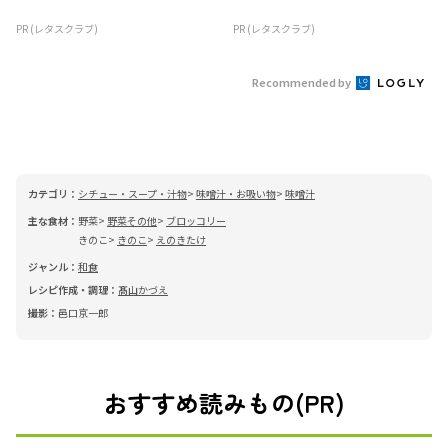
PR (レタスクラブ)
PR (レタスクラブ)
Recommended by
カテゴリ：
シチュー・スープ・汁物
味噌汁・お吸い物
味噌汁
主な食材：
野菜
野菜その他
ブロッコリー
きのこ
きのこ
えのきたけ
ジャンル：
和食
レシピ作成・調理：
髙山かづえ
撮影：
邑口京一郎
おすすめ読みもの(PR)