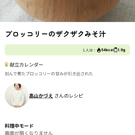
ブロッコリーのザクザクみそ汁
１人分：
54kcal
1.9g
献立カレンダー
刻んで煮たブロッコリーの甘みが引き出された
髙山かづえ
さんのレシピ
料理中モード
画面が暗くなりません