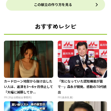
この献立の作り方を見る
おすすめレシピ
カードローン地獄から抜け出した
「気になっていた認知機能が菌
い人は、返済を3～6ヶ月停止して
で…」森永が開発。感動の70代続
『大幅に減額してか...
出
PR (渋谷法務総合事務所)
PR (森永乳業)