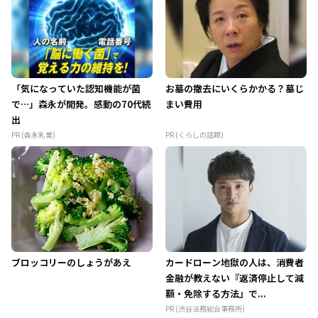
「気になっていた認知機能が菌
お墓の撤去にいくらかかる？墓じ
で…」森永が開発。感動の70代続
まい費用
出
PR (森永乳業)
PR (くらしの話題)
ブロッコリーのしょうがあえ
カードローン地獄の人は、消費者
金融が教えない『返済停止して減
額・免除する方法』で...
PR (渋谷法務総合事務所)