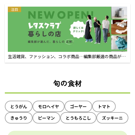
注目
生活雑貨、ファッション、コラボ商品…編集部厳選の商品が買
えるECサイト
旬の食材
とうがん
モロヘイヤ
ゴーヤー
トマト
きゅうり
ピーマン
とうもろこし
ズッキーニ