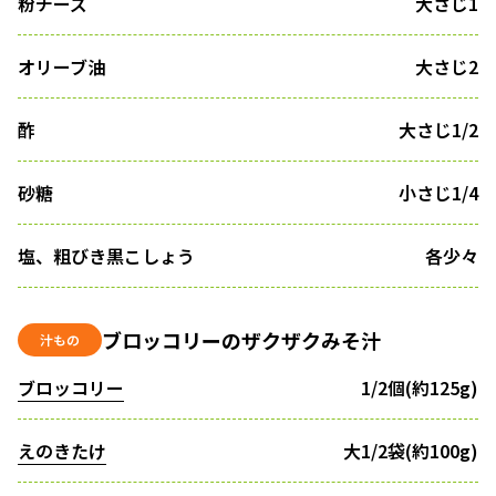
粉チーズ
大さじ1
オリーブ油
大さじ2
酢
大さじ1/2
砂糖
小さじ1/4
塩、粗びき黒こしょう
各少々
ブロッコリーのザクザクみそ汁
汁もの
ブロッコリー
1/2個(約125g)
えのきたけ
大1/2袋(約100g)