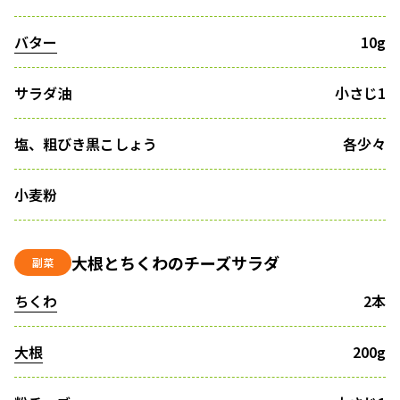
バター
10g
サラダ油
小さじ1
塩、粗びき黒こしょう
各少々
小麦粉
大根とちくわのチーズサラダ
副菜
ちくわ
2本
大根
200g