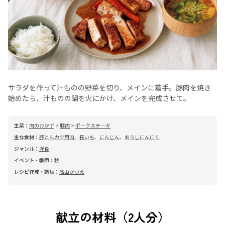
サラダを作って汁ものの野菜を切り、メインに着手。豚肉を焼き
始めたら、汁ものの鍋を火にかけ、メインを完成させて。
主菜：
肉のおかず
>
豚肉
>
ポークステーキ
主な食材：
豚とんカツ用肉
、
長いも
、
にんじん
、
おろしにんにく
ジャンル：
洋食
イベント・季節：
秋
レシピ作成・調理：
髙山かづえ
献立の材料（2人分）