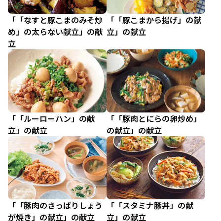
「「なすと豚こまのみそ炒
「「豚こまから揚げ」の献
め」の太らない献立」の献
立」の献立
立
「「ルーローハン」の献
「「豚肉とにらの卵炒め」
立」の献立
の献立」の献立
「「豚肉のさっぱりしょう
「「スタミナ豚丼」の献
が焼き」の献立」の献立
立」の献立