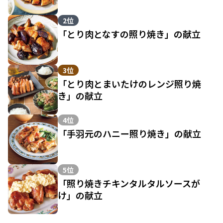
2位
「とり肉となすの照り焼き」の献立
3位
「とり肉とまいたけのレンジ照り焼
き」の献立
4位
「手羽元のハニー照り焼き」の献立
5位
「照り焼きチキンタルタルソースが
け」の献立