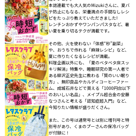
本誌連載でも大人気のMizukiさんに、夏バ
テ防止にもなる、栄養満点の手間なしレシ
ピをたっぷり教えていただきました!
レンチンおかずやワンパンパスタなど、暑
い夏を乗り切るテクが満載です。
その他、火を使わない「体感“秒”副菜」
や、おうちで作れる「麻辣レシピ」など、
夏に作りたくなるレシピが満載。
料理企画以外にも、「夏のベタベタ床スッ
キリ解消」特集や、睡眠研究の第一人者で
ある柳沢正史先生に教わる「質のいい眠り
方」、無印良品やカルディコーヒーファー
ム、成城石井などで買える「1000円台以下
のおいしい名品」、メイプル超合金の安藤
なつさんと考える「認知症超入門」など、
今知りたい情報が盛りだくさん。
また、この号は通常号とは別に増刊号と特
別号があり、くまのプーさんの保冷バッグ
が付録に！