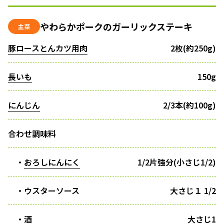
やわらかポークのガーリックステーキ
主菜
豚ロースとんカツ用肉
2枚(約250g)
長いも
150g
にんじん
2/3本(約100g)
合わせ調味料
・
おろしにんにく
1/2片強分(小さじ1/2)
・ウスターソース
大さじ１ 1/2
・酒
大さじ1