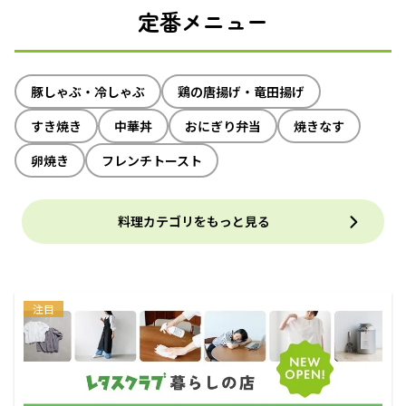
定番メニュー
豚しゃぶ・冷しゃぶ
鶏の唐揚げ・竜田揚げ
すき焼き
中華丼
おにぎり弁当
焼きなす
卵焼き
フレンチトースト
料理カテゴリをもっと見る
注目