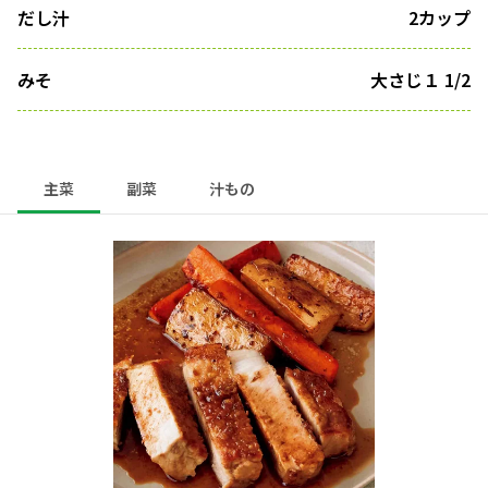
だし汁
2カップ
みそ
大さじ１ 1/2
主菜
副菜
汁もの