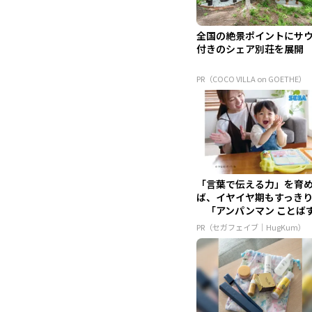
全国の絶景ポイントにサ
付きのシェア別荘を展開
PR（COCO VILLA on GOETHE）
「言葉で伝える力」を育
ば、イヤイヤ期もすっき
「アンパンマン ことば
かん...
PR（セガフェイブ｜HugKum）