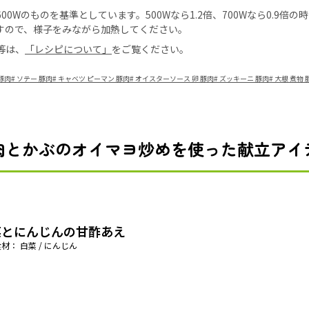
0Wのものを基準としています。500Wなら1.2倍、700Wなら0.9倍
すので、様子をみながら加熱してください。
等は、
「レシピについて」
をご覧ください。
豚肉
#
ソテー 豚肉
#
キャベツ ピーマン 豚肉
#
オイスターソース 卵 豚肉
#
ズッキーニ 豚肉
#
大根 煮物 
肉とかぶのオイマヨ炒めを使った献立アイ
菜とにんじんの甘酢あえ
材： 白菜 / にんじん