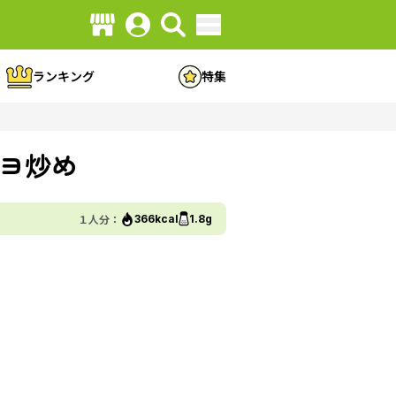
ランキング
特集
ヨ炒め
１人分：
366kcal
1.8g