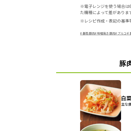
※電子レンジを使う場合は60
た機種によって差がありま
※レシピ作成・表記の基準
#
春雨 豚肉
#
味噌焼き 豚肉
#
プルコギ 
豚
白
主な食