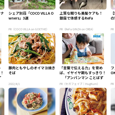
ウナ
シェア別荘「COCO VILLA O
上質な眠りも美髪ケアも！
【
wners」3選
銀座で体感するReFa
の
PR（COCO VILLA on GOETHE）
PR（ReFa GINZA on CREA）
PR
め
豚肉ともやしのオイマヨ焼き
「言葉で伝える力」を育め
フ
り！
そば
ば、イヤイヤ期もすっきり！
O
ず
「アンパンマン ことばず
かん...
2022/4/1
PR（セガフェイブ｜HugKum）
P