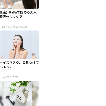
銀座】ReFaで始める大人
贅沢セルフケア
（ReFa GINZA on CREA）
ェイスマスク、毎日つけて
K？NG？
R（レタスクラブ）