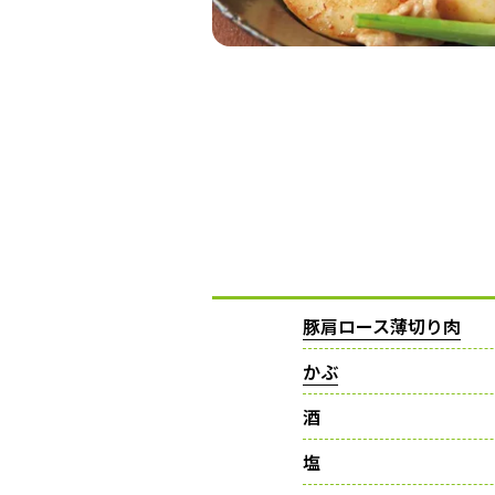
豚肩ロース薄切り肉
かぶ
酒
塩