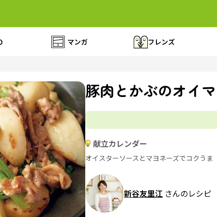
の
マンガ
フレンズ
豚肉とかぶのオイマ
献立カレンダー
オイスターソースとマヨネーズでコクうま
新谷友里江
さんのレシピ