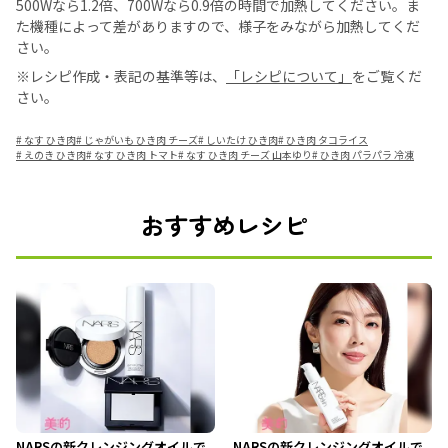
500Wなら1.2倍、700Wなら0.9倍の時間で加熱してください。ま
た機種によって差がありますので、様子をみながら加熱してくだ
さい。
※レシピ作成・表記の基準等は、
「レシピについて」
をご覧くだ
さい。
#
なす ひき肉
#
じゃがいも ひき肉 チーズ
#
しいたけ ひき肉
#
ひき肉 タコライス
#
えのき ひき肉
#
なす ひき肉 トマト
#
なす ひき肉 チーズ 山本ゆり
#
ひき肉 パラパラ 冷凍
おすすめレシピ
NARSの新クレンジングオイルで
NARSの新クレンジングオイルで