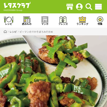
レシピ
読みもの
マンガ
フレンズ
ランキング
特集
レシピ
ピーマンのでかそぼろみそ炒め