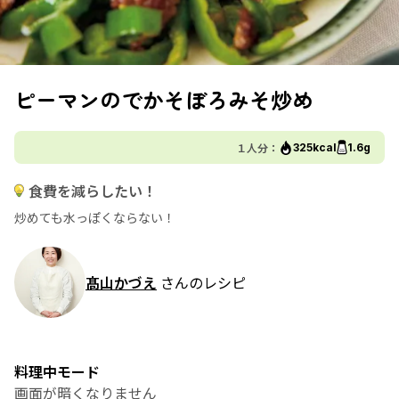
ピーマンのでかそぼろみそ炒め
１人分：
325kcal
1.6g
食費を減らしたい！
炒めても水っぽくならない！
髙山かづえ
さんのレシピ
料理中モード
画面が暗くなりません