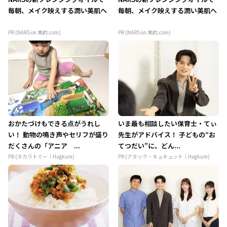
毎朝、メイク映えする潤い美肌へ
毎朝、メイク映えする潤い美肌へ
PR (NARS on 美的.com)
PR (NARS on 美的.com)
おかたづけもできる点がうれし
いま最も相談したい保育士・てぃ
い！ 動物の鳴き声やセリフが盛り
先生がアドバイス！ 子どもの“お
だくさんの「アニア ...
てつだい”に、どん...
PR (タカラトミー｜Hugkum)
PR (アタック・キュキュット｜Hugkum)