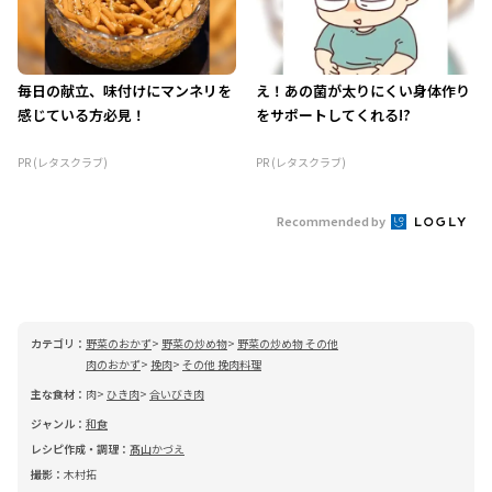
毎日の献立、味付けにマンネリを
え！あの菌が太りにくい身体作り
感じている方必見！
をサポートしてくれる!?
PR (レタスクラブ)
PR (レタスクラブ)
Recommended by
カテゴリ：
野菜のおかず
野菜の炒め物
野菜の炒め物 その他
肉のおかず
挽肉
その他 挽肉料理
主な食材：
肉
ひき肉
合いびき肉
ジャンル：
和食
レシピ作成・調理：
髙山かづえ
撮影：
木村拓