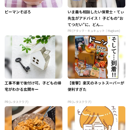
ピーマンそぼろ
いま最も相談したい保育士・てぃ
先生がアドバイス！ 子どもの“お
てつだい”に、どん...
PR (アタック・キュキュット｜Hugkum)
工事不要で後付け可。子どもの帰
【衝撃】楽天のネットスーパーが
宅がわかる玄関キー
便利すぎた
PR (レタスクラブ)
PR (レタスクラブ)