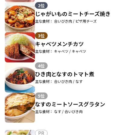
2位
じゃがいものミートチーズ焼き
主な食材： 合いびき肉 / ピザ用チーズ
3位
キャベツメンチカツ
主な食材： キャベツ / キャベツ
4位
ひき肉となすのトマト煮
主な食材： 合いびき肉 / なす
5位
なすのミートソースグラタン
主な食材： なす / 合いびき肉
PR