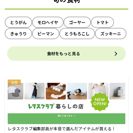
とうがん
モロヘイヤ
ゴーヤー
トマト
きゅうり
ピーマン
とうもろこし
ズッキーニ
食材をもっと見る
注目
レタスクラブ編集部員が本音で選んだアイテムが買える！