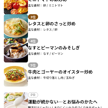
主な食材： 卵 / ミニトマト
3位
レタスと卵のさっと炒め
主な食材： レタス / 卵
4位
なすとピーマンのみそしぎ
主な食材： なす / ピーマン
5位
牛肉とゴーヤーのオイスター炒め
主な食材： 牛切り落とし肉 / 玉ねぎ
PR
運動が続かない…とお悩みのかたへ
腸活だけじゃない！太りにくいカラダづくりをサポートし