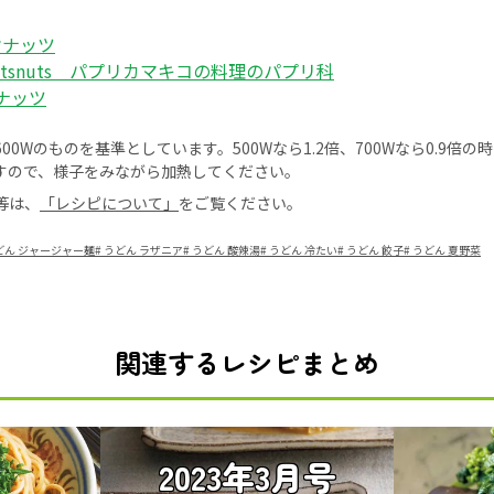
オナッツ
onutsnuts パプリカマキコの料理のパプリ科
ナッツ
0Wのものを基準としています。500Wなら1.2倍、700Wなら0.9倍
すので、様子をみながら加熱してください。
等は、
「レシピについて」
をご覧ください。
どん ジャージャー麺
#
うどん ラザニア
#
うどん 酸辣湯
#
うどん 冷たい
#
うどん 餃子
#
うどん 夏野菜
関連するレシピまとめ
2023年3月号