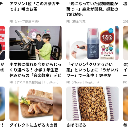
チ
アマゾン1位「このお茶ガチ
「気になっていた認知機能が
塩
です」噂のお茶
菌で…」森永が開発。感動の
70代続出
PR（ハーブ健康本舗）
PR（森永乳業）
202
能が
小学校に慣れた今だからじっ
「イソジン®クリアうがい
果
動の
くり選べる！ 小学１年生夏
薬」といっしょに「うがいパ
イ
休みからの「音楽教室」デビ
ワー」で一年中！ 健やか
ー
ュ...
PR（ヤマハ音楽振興会｜HugKum）
PR（iNova｜Hugkum）
P
け！
ダイレクトに広がる肉の旨
さばそぼろ
毎