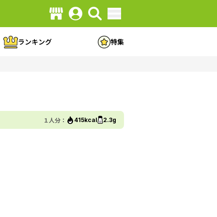
ランキング
特集
１人分：
415kcal
2.3g