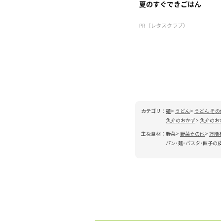
夏のすぐできごはん
PR（レタスクラブ）
カテゴリ：
麺
うどん
うどん その
魚介のおかず
魚介のお
主な食材：
野菜
野菜その他
万能
パン･麺･パスタ･餃子の