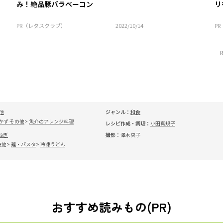
み！絶品豚バラベーコン
リ
PR（レタスクラブ）
2022/10/14
P
他
ジャンル：
和食
かず その他
魚介のアレンジ料理
レシピ作成・調理：
小田真規子
ねぎ
撮影：
澤木央子
皮他
麺・パスタ
冷凍うどん
おすすめ読みもの(PR)