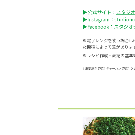
▶公式サイト：
スタジ
▶Instagram：
studi
▶Facebook：
スタジオ
※電子レンジを使う場合は60
た機種によって差がありま
※レシピ作成・表記の基準
#
生姜焼き 野菜
#
チャーハン 野菜
#
う