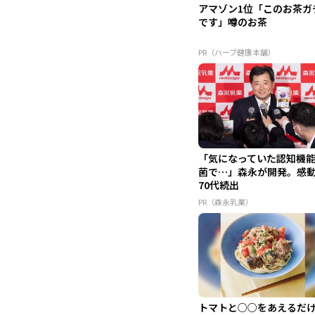
アマゾン1位「このお茶ガ
です」噂のお茶
PR（ハーブ健康本舗）
「気になっていた認知機
菌で…」森永が開発。感
70代続出
PR（森永乳業）
トマトと○○をあえるだ