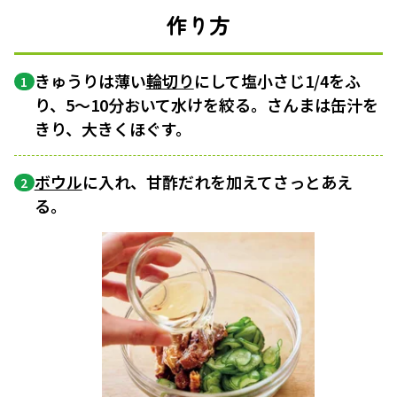
作り方
きゅうりは薄い
輪切り
にして塩小さじ1/4をふ
1
り、5～10分おいて水けを絞る。さんまは缶汁を
きり、大きくほぐす。
ボウル
に入れ、甘酢だれを加えてさっとあえ
2
る。