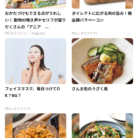
おかたづけもできる点がうれし
ダイレクトに広がる肉の旨み！絶
い！ 動物の鳴き声やセリフが盛り
品豚バラベーコン
だくさんの「アニア ...
PR (タカラトミー｜Hugkum)
PR (レタスクラブ)
フェイスマスク、毎日つけてO
さんま缶のうざく風
K？NG？
PR (レタスクラブ)