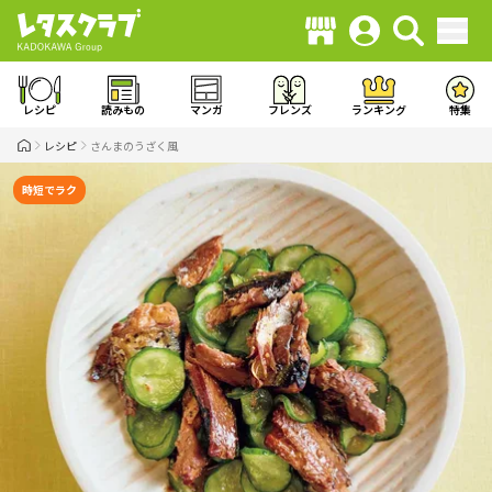
レシピ
読みもの
マンガ
フレンズ
ランキング
特集
レシピ
さんまのうざく風
時短でラク