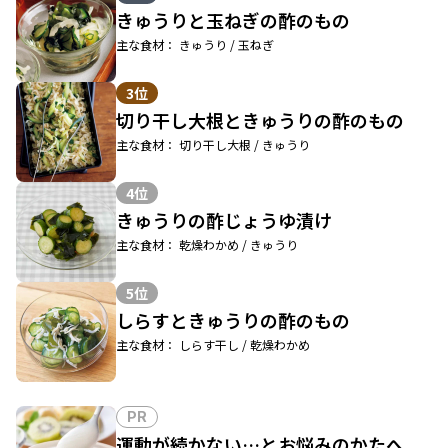
きゅうりと玉ねぎの酢のもの
主な食材： きゅうり / 玉ねぎ
3位
切り干し大根ときゅうりの酢のもの
主な食材： 切り干し大根 / きゅうり
4位
きゅうりの酢じょうゆ漬け
主な食材： 乾燥わかめ / きゅうり
5位
しらすときゅうりの酢のもの
主な食材： しらす干し / 乾燥わかめ
PR
運動が続かない…とお悩みのかたへ