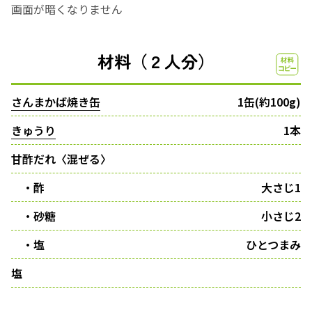
画面が暗くなりません
材料（２人分）
さんまかば焼き缶
1缶(約100g)
きゅうり
1本
甘酢だれ〈混ぜる〉
・酢
大さじ1
・砂糖
小さじ2
・塩
ひとつまみ
塩