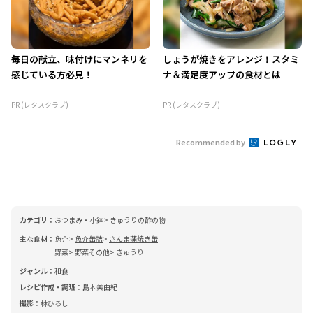
毎日の献立、味付けにマンネリを
しょうが焼きをアレンジ！スタミ
感じている方必見！
ナ＆満足度アップの食材とは
PR (レタスクラブ)
PR (レタスクラブ)
Recommended by
カテゴリ：
おつまみ・小鉢
きゅうりの酢の物
主な食材：
魚介
魚介缶詰
さんま蒲焼き缶
野菜
野菜その他
きゅうり
ジャンル：
和食
レシピ作成・調理：
島本美由紀
撮影：
林ひろし