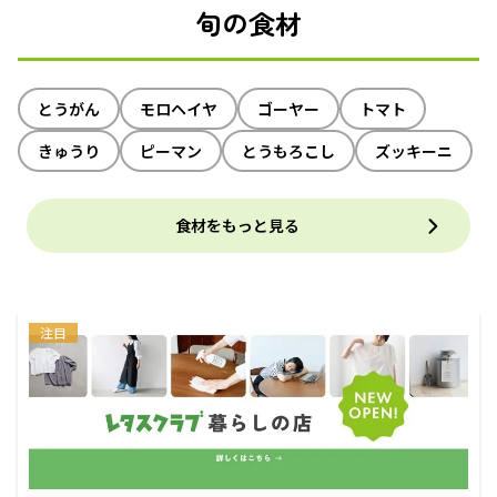
旬の食材
とうがん
モロヘイヤ
ゴーヤー
トマト
きゅうり
ピーマン
とうもろこし
ズッキーニ
食材をもっと見る
注目