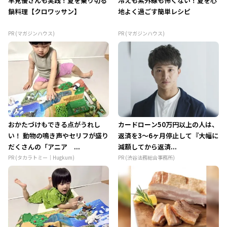
早見優さんも実践！夏を乗り切る
冷えも紫外線も怖くない！夏を心
鍋料理【クロワッサン】
地よく過ごす簡単レシピ
PR (マガジンハウス)
PR (マガジンハウス)
おかたづけもできる点がうれし
カードローン50万円以上の人は、
い！ 動物の鳴き声やセリフが盛り
返済を3～6ヶ月停止して『大幅に
だくさんの「アニア ...
減額してから返済...
PR (タカラトミー｜Hugkum)
PR (渋谷法務総合事務所)