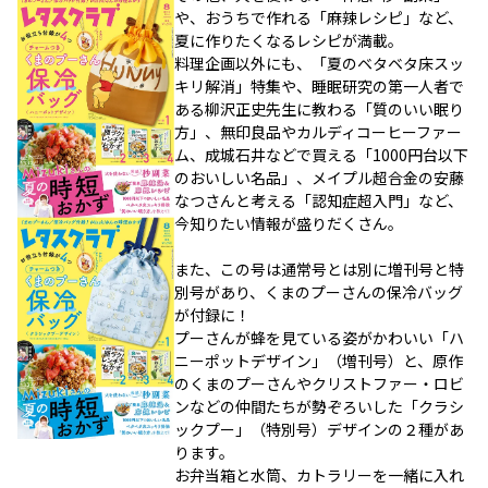
や、おうちで作れる「麻辣レシピ」など、
夏に作りたくなるレシピが満載。
料理企画以外にも、「夏のベタベタ床スッ
キリ解消」特集や、睡眠研究の第一人者で
ある柳沢正史先生に教わる「質のいい眠り
方」、無印良品やカルディコーヒーファー
ム、成城石井などで買える「1000円台以下
のおいしい名品」、メイプル超合金の安藤
なつさんと考える「認知症超入門」など、
今知りたい情報が盛りだくさん。
また、この号は通常号とは別に増刊号と特
別号があり、くまのプーさんの保冷バッグ
が付録に！
プーさんが蜂を見ている姿がかわいい「ハ
ニーポットデザイン」（増刊号）と、原作
のくまのプーさんやクリストファー・ロビ
ンなどの仲間たちが勢ぞろいした「クラシ
ックプー」（特別号）デザインの２種があ
ります。
お弁当箱と水筒、カトラリーを一緒に入れ