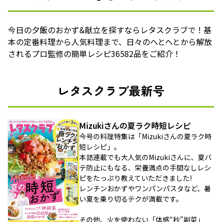
今日の夕飯のおかず&献立を探すならレタスクラブで！基
本の定番料理から人気料理まで、日々のへとへとから解放
されるプロ監修の簡単レシピ36582品をご紹介！
レタスクラブ最新号
Mizukiさんの夏ラク時短レシピ
今号の料理特集は「Mizukiさんの夏ラク時
短レシピ」。
本誌連載でも大人気のMizukiさんに、夏バ
テ防止にもなる、栄養満点の手間なしレシ
ピをたっぷり教えていただきました!
レンチンおかずやワンパンパスタなど、暑
い夏を乗り切るテクが満載です。
その他、火を使わない「体感“秒”副菜」