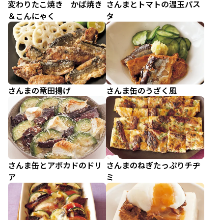
変わりたこ焼き かば焼き
さんまとトマトの温玉パス
＆こんにゃく
タ
さんまの竜田揚げ
さんま缶のうざく風
さんま缶とアボカドのドリ
さんまのねぎたっぷりチヂ
ア
ミ