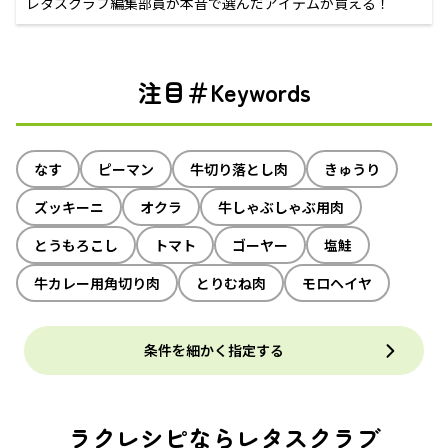
レタスクラブ編集部員が本音で選んだアイテムが買える！
注目＃Keywords
なす
ピーマン
牛切り落とし肉
きゅうり
ズッキーニ
オクラ
牛しゃぶしゃぶ用肉
とうもろこし
トマト
ゴーヤー
塩鮭
牛カレー用角切り肉
とりむね肉
モロヘイヤ
条件を細かく指定する
ラクレシピならレタスクラブ