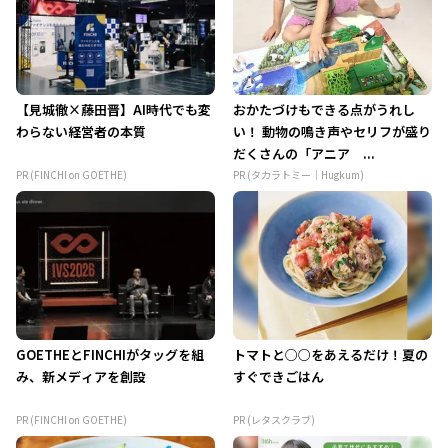
【見城徹×藤田晋】AI時代でも変
おかたづけもできる点がうれし
わらない経営者の本質
い！ 動物の鳴き声やセリフが盛り
だくさんの「アニア ...
PR (FINCHI on GOETHE)
PR (タカラトミー｜Hugkum)
GOETHEとFINCHIがタッグを組
トマトと○○をあえるだけ！夏の
み、新メディアを創設
すぐできごはん
PR (FINCHI on GOETHE)
PR (レタスクラブ)