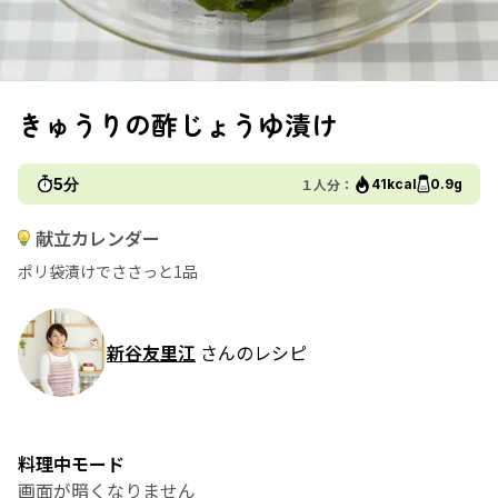
きゅうりの酢じょうゆ漬け
5分
１人分：
41kcal
0.9g
献立カレンダー
ポリ袋漬けでささっと1品
新谷友里江
さんのレシピ
料理中モード
画面が暗くなりません