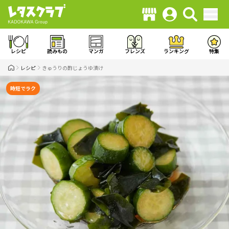
レシピ
読みもの
マンガ
フレンズ
ランキング
特集
レシピ
きゅうりの酢じょうゆ漬け
時短でラク