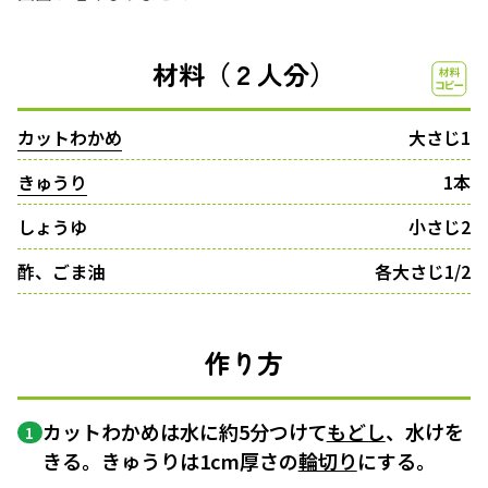
材料（２人分）
カットわかめ
大さじ1
きゅうり
1本
しょうゆ
小さじ2
酢、ごま油
各大さじ1/2
作り方
カットわかめは水に約5分つけて
もどし
、水けを
1
きる。きゅうりは1cm厚さの
輪切り
にする。