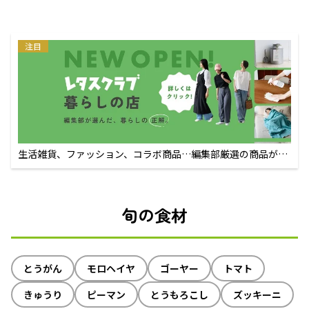
注目
生活雑貨、ファッション、コラボ商品…編集部厳選の商品が買
えるECサイト
旬の食材
とうがん
モロヘイヤ
ゴーヤー
トマト
きゅうり
ピーマン
とうもろこし
ズッキーニ