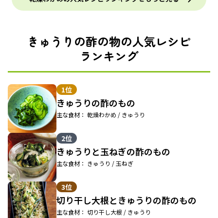
きゅうりの酢の物の人気レシピ
ランキング
1位
きゅうりの酢のもの
主な食材： 乾燥わかめ / きゅうり
2位
きゅうりと玉ねぎの酢のもの
主な食材： きゅうり / 玉ねぎ
3位
切り干し大根ときゅうりの酢のもの
主な食材： 切り干し大根 / きゅうり