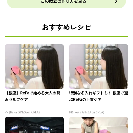
この献立の作り方を見る
おすすめレシピ
【銀座】ReFaで始める大人の贅
特別な名入れギフトも！ 銀座で選
沢セルフケア
ぶReFaの上質ケア
PR (ReFa GINZA on CREA)
PR (ReFa GINZA on CREA)