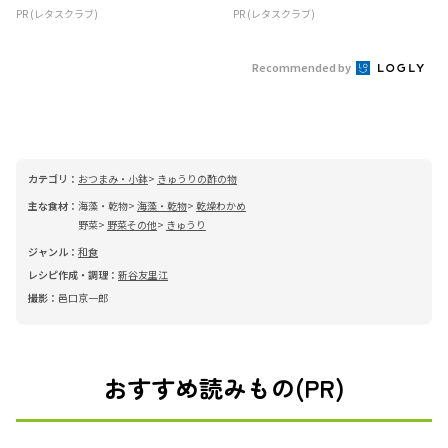
PR (レタスクラブ)
PR (レタスクラブ)
Recommended by
カテゴリ：
おつまみ・小鉢
きゅうりの酢の物
主な食材：
海藻・乾物
海藻・乾物
乾燥わかめ
野菜
野菜その他
きゅうり
ジャンル：
和食
レシピ作成・調理：
新谷友里江
撮影：
邑口京一郎
おすすめ読みもの(PR)