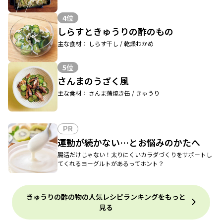
4位
しらすときゅうりの酢のもの
主な食材： しらす干し / 乾燥わかめ
5位
さんまのうざく風
主な食材： さんま蒲焼き缶 / きゅうり
PR
運動が続かない…とお悩みのかたへ
腸活だけじゃない！太りにくいカラダづくりをサポートし
てくれるヨーグルトがあるってホント？
きゅうりの酢の物の人気レシピランキングをもっと
見る