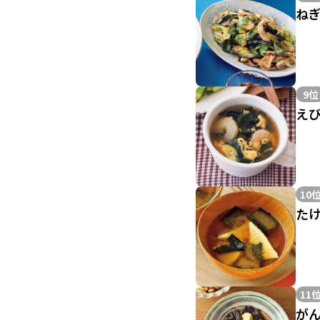
ね
9位
え
10
た
11
が