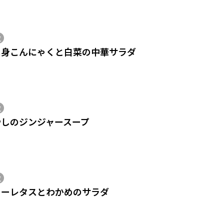
位
し身こんにゃくと白菜の中華サラダ
位
やしのジンジャースープ
位
ニーレタスとわかめのサラダ