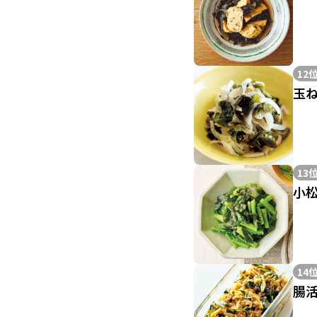
12
玉
13
小
14
腸