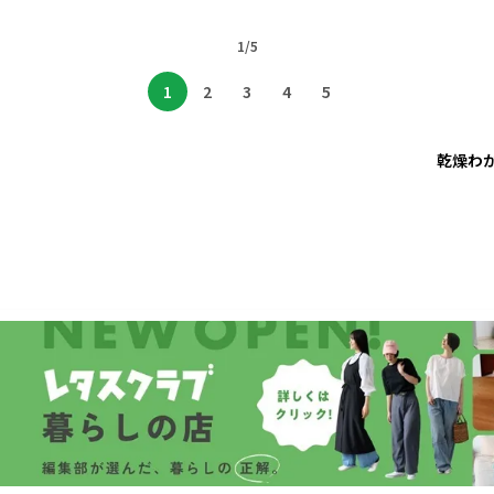
1/5
1
2
3
4
5
乾燥わ