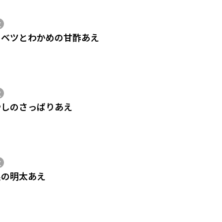
位
ャベツとわかめの甘酢あえ
位
やしのさっぱりあえ
位
根の明太あえ