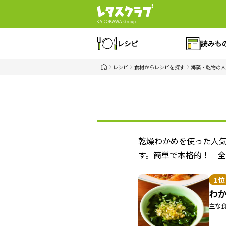
レシピ
読みも
レシピ
食材からレシピを探す
海藻・乾物の人
乾燥わかめを使った人
す。簡単で本格的！ 
1位
わ
主な食