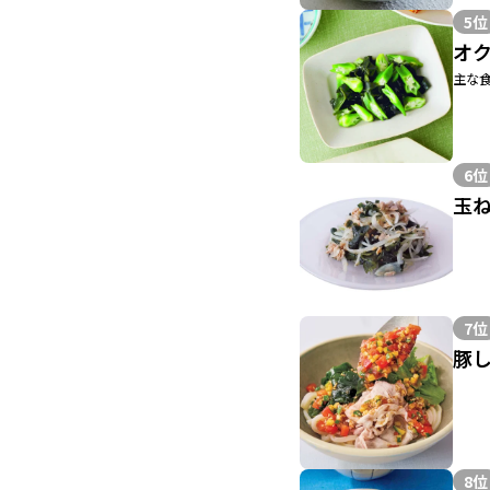
5位
オ
主な食
6位
玉
7位
豚
8位