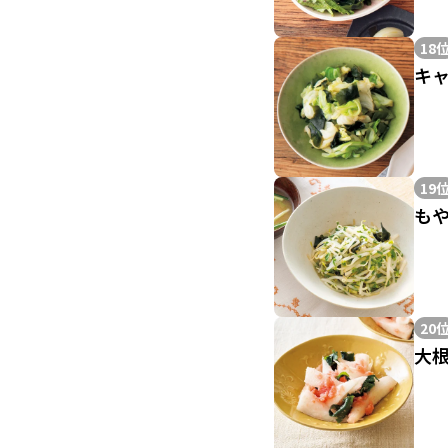
18
キ
19
も
20
大