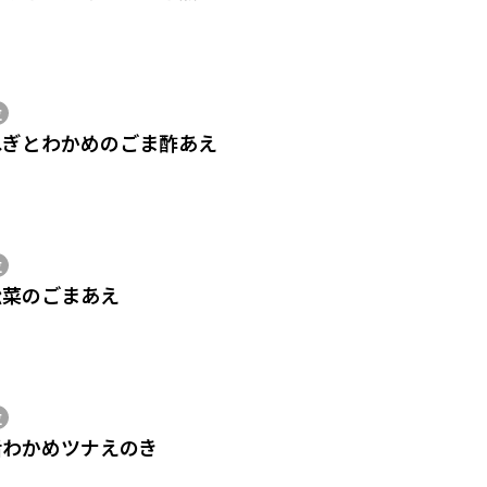
位
ねぎとわかめのごま酢あえ
位
松菜のごまあえ
位
活わかめツナえのき