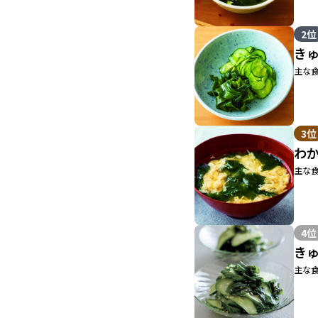
2位
き
主な食
3位
わ
主な食
4位
き
主な食