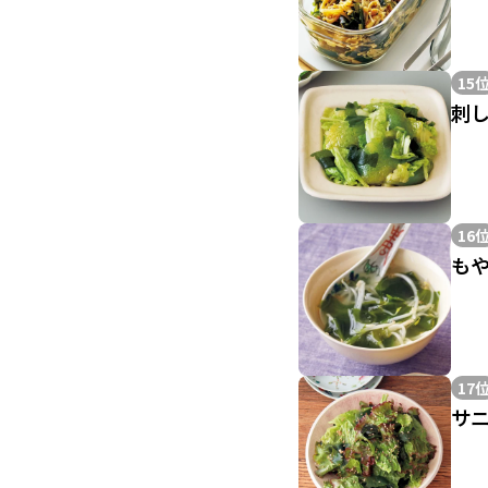
15
刺
16
も
17
サ