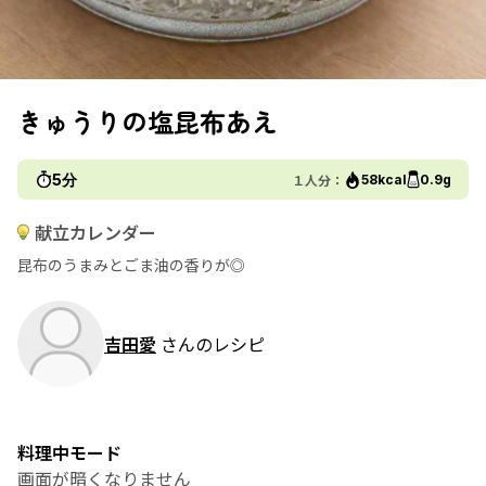
きゅうりの塩昆布あえ
5分
１人分：
58kcal
0.9g
献立カレンダー
昆布のうまみとごま油の香りが◎
吉田愛
さんのレシピ
料理中モード
画面が暗くなりません