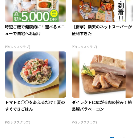
時短ご飯で健康的に！選べるメニ
【衝撃】楽天のネットスーパーが
ューで自宅へお届け
便利すぎた
PR (レタスクラブ)
PR (レタスクラブ)
トマトと○○をあえるだけ！夏の
ダイレクトに広がる肉の旨み！絶
すぐできごはん
品豚バラベーコン
PR (レタスクラブ)
PR (レタスクラブ)