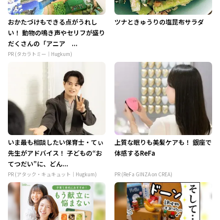
おかたづけもできる点がうれし
ツナときゅうりの塩昆布サラダ
い！ 動物の鳴き声やセリフが盛り
だくさんの「アニア ...
PR (タカラトミー｜Hugkum)
いま最も相談したい保育士・てぃ
上質な眠りも美髪ケアも！ 銀座で
先生がアドバイス！ 子どもの“お
体感するReFa
てつだい”に、どん...
PR (アタック・キュキュット｜Hugkum)
PR (ReFa GINZA on CREA)