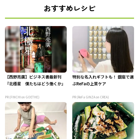
おすすめレシピ
【西野亮廣】ビジネス書最新刊
特別な名入れギフトも！ 銀座で選
『北極星 僕たちはどう働くか』
ぶReFaの上質ケア
PR (FINCHI on GOETHE)
PR (ReFa GINZA on CREA)