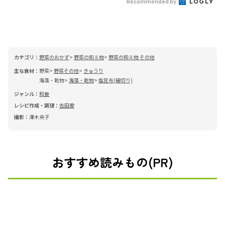
Recommended by
カテゴリ：
野菜のおかず
野菜の和え物
野菜の和え物 その他
主な食材：
野菜
野菜その他
きゅうり
海藻・乾物
海藻・乾物
塩昆布(細切り)
ジャンル：
和食
レシピ作成・調理：
吉田愛
撮影：
澤木央子
おすすめ読みもの(PR)