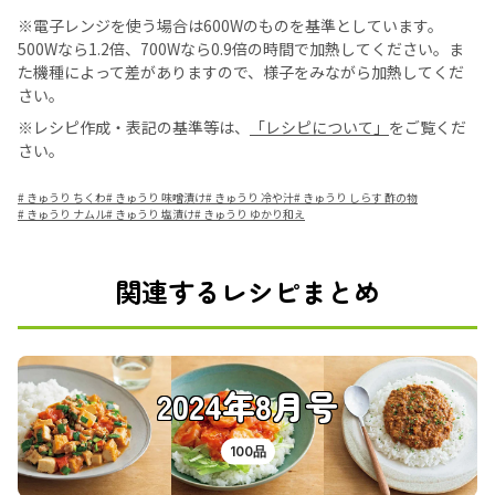
※電子レンジを使う場合は600Wのものを基準としています。
500Wなら1.2倍、700Wなら0.9倍の時間で加熱してください。ま
た機種によって差がありますので、様子をみながら加熱してくだ
さい。
※レシピ作成・表記の基準等は、
「レシピについて」
をご覧くだ
さい。
#
きゅうり ちくわ
#
きゅうり 味噌漬け
#
きゅうり 冷や汁
#
きゅうり しらす 酢の物
#
きゅうり ナムル
#
きゅうり 塩漬け
#
きゅうり ゆかり和え
関連するレシピまとめ
2024年8月号
100品