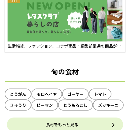
注目
生活雑貨、ファッション、コラボ商品…編集部厳選の商品が買
えるECサイト
旬の食材
とうがん
モロヘイヤ
ゴーヤー
トマト
きゅうり
ピーマン
とうもろこし
ズッキーニ
食材をもっと見る