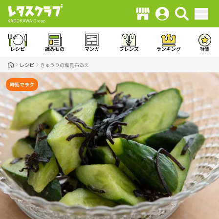
レシピ
読みもの
マンガ
フレンズ
ランキング
特集
レシピ
きゅうりの塩昆布あえ
時短でラク