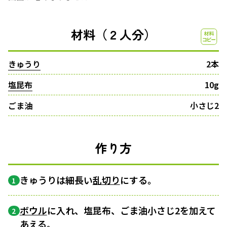
材料（２人分）
きゅうり
2本
塩昆布
10g
ごま油
小さじ2
作り方
きゅうりは細長い
乱切り
にする。
1
ボウル
に入れ、塩昆布、ごま油小さじ2を加えて
2
あえる。