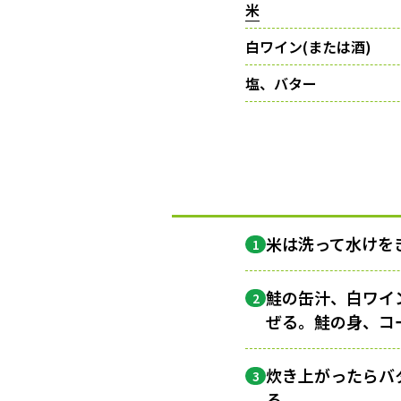
米
白ワイン(または酒)
塩、バター
米は洗って水けを
1
鮭の缶汁、白ワイ
2
ぜる。鮭の身、コ
炊き上がったらバ
3
る。