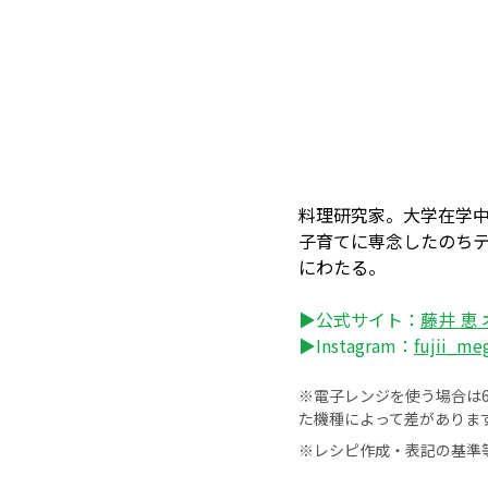
料理研究家。大学在学
子育てに専念したのち
にわたる。
▶公式サイト：
藤井 恵
▶Instagram：
fujii_m
※電子レンジを使う場合は60
た機種によって差がありま
※レシピ作成・表記の基準