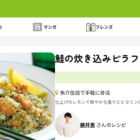
の
マンガ
フレンズ
鮭の炊き込みピラフ
魚介缶詰で手軽に骨活
仕上げのレモンで爽やかな香りとビタミン
藤井恵
さんのレシピ