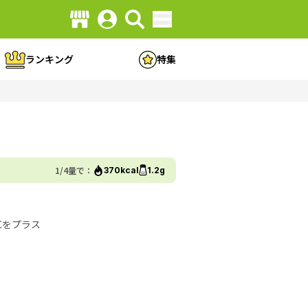
ランキング
特集
1/4量で：
370kcal
1.2g
Cをプラス