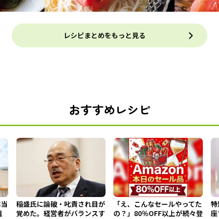
レシピまとめをもっと見る
おすすめレシピ
本当
稲盛氏に論破・叱責され目が
「え、こんなセールやってた
特
組
覚めた。経営者がバランスす
の？」80％OFF以上が続々登
座