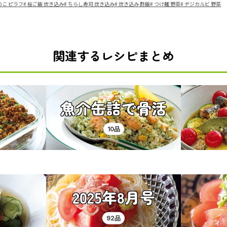
のこ ピラフ
#
桜ご飯 炊き込み
#
ちらし寿司 炊き込み
#
炊き込み 酢飯
#
つけ麺 野菜
#
デジカルビ 野菜
関連するレシピまとめ
魚介缶詰で骨活
10品
2025年8月号
92品