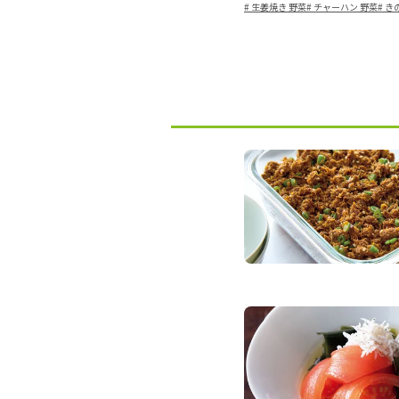
#
生姜焼き 野菜
#
チャーハン 野菜
#
き