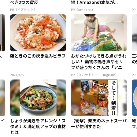
」
べき2つの背反
場！Amazonの本気が...
PR（ビズヒント）
PR（Amazon）
PR
人
鮭ときのこの炊き込みピラフ
おかたづけもできる点がうれ
工
しい！ 動物の鳴き声やセリ
の
フが盛りだくさんの「アニ
ア ...
2024/4/5
PR（タカラトミー｜Hugkum）
P
タイ
しょうが焼きをアレンジ！ス
【衝撃】楽天のネットスーパ
鮭
タミナ＆満足度アップの食材
ーが便利すぎた
フ
とは