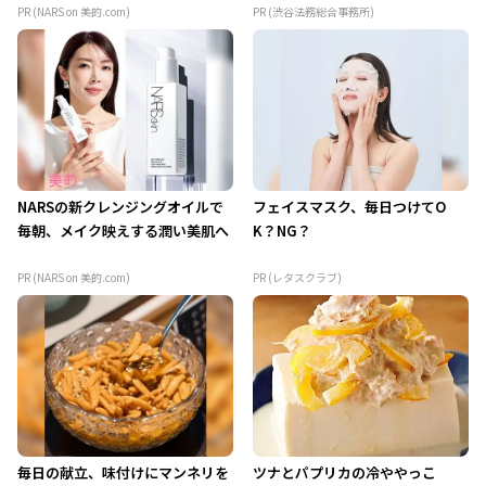
PR (NARS on 美的.com)
PR (渋谷法務総合事務所)
NARSの新クレンジングオイルで
フェイスマスク、毎日つけてO
毎朝、メイク映えする潤い美肌へ
K？NG？
PR (NARS on 美的.com)
PR (レタスクラブ)
毎日の献立、味付けにマンネリを
ツナとパプリカの冷ややっこ