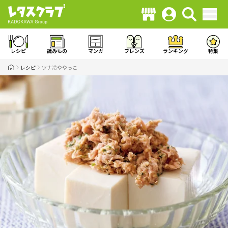
レシピ
読みもの
マンガ
フレンズ
ランキング
特集
レシピ
ツナ冷ややっこ