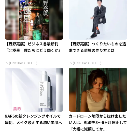
【西野亮廣】ビジネス書最新刊
【西野亮廣】つくりたいものを追
『北極星 僕たちはどう働くか』
求できる環境の作り方とは
PR (FINCHI on GOETHE)
PR (FINCHI on GOETHE)
NARSの新クレンジングオイルで
カードローン地獄から抜け出した
毎朝、メイク映えする潤い美肌へ
い人は、返済を3～6ヶ月停止して
『大幅に減額してか...