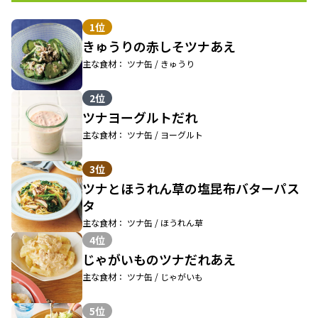
1位
きゅうりの赤しそツナあえ
主な食材： ツナ缶 / きゅうり
2位
ツナヨーグルトだれ
主な食材： ツナ缶 / ヨーグルト
3位
ツナとほうれん草の塩昆布バターパス
タ
主な食材： ツナ缶 / ほうれん草
4位
じゃがいものツナだれあえ
主な食材： ツナ缶 / じゃがいも
5位