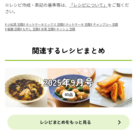
※レシピ作成・表記の基準等は、
「レシピについて」
をご覧くだ
さい。
#
小松菜 豆腐
#
ホットケーキミックス 豆腐
#
ホットケーキ 豆腐
#
チャンプルー 豆腐
#
塩麹 豆腐
#
もやし 豆腐
#
水菜 豆腐
#
キッシュ 豆腐
関連するレシピまとめ
2025年9月号
85品
レシピまとめをもっと見る