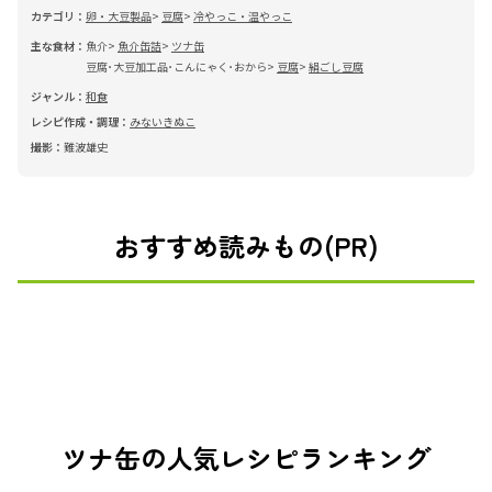
カテゴリ：
卵・大豆製品
豆腐
冷やっこ・温やっこ
主な食材：
魚介
魚介缶詰
ツナ缶
豆腐･大豆加工品･こんにゃく･おから
豆腐
絹ごし豆腐
ジャンル：
和食
レシピ作成・調理：
みないきぬこ
撮影：
難波雄史
おすすめ読みもの(PR)
ツナ缶の人気レシピランキング