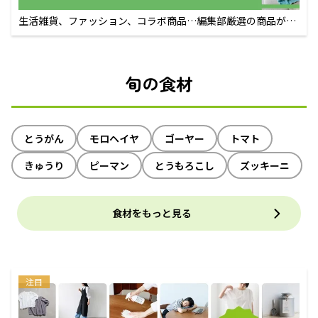
生活雑貨、ファッション、コラボ商品…編集部厳選の商品が買
えるECサイト
旬の食材
とうがん
モロヘイヤ
ゴーヤー
トマト
きゅうり
ピーマン
とうもろこし
ズッキーニ
食材をもっと見る
注目