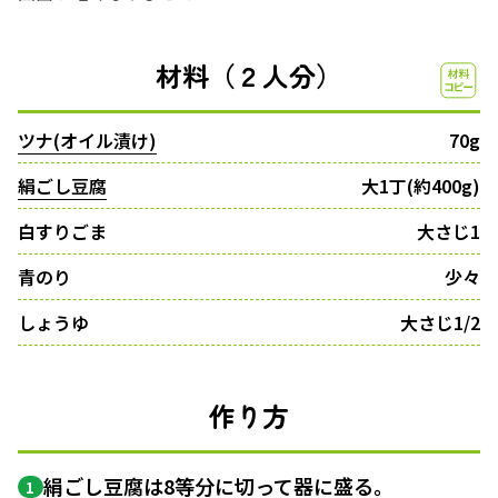
材料（２人分）
ツナ(オイル漬け)
70g
絹ごし豆腐
大1丁(約400g)
白すりごま
大さじ1
青のり
少々
しょうゆ
大さじ1/2
作り方
絹ごし豆腐は8等分に切って器に盛る。
1