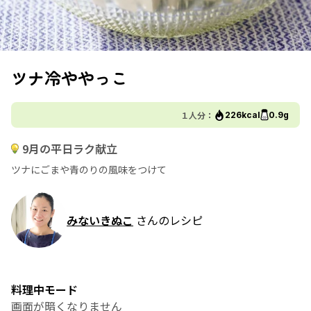
ツナ冷ややっこ
１人分：
226kcal
0.9g
9月の平日ラク献立
ツナにごまや青のりの風味をつけて
みないきぬこ
さんのレシピ
料理中モード
画面が暗くなりません