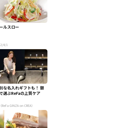
ールスロー
2/4/1
別な名入れギフトも！ 銀
で選ぶReFaの上質ケア
（ReFa GINZA on CREA）