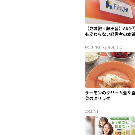
【見城徹×藤田晋】AI時
も変わらない経営者の本
PR（FINCHI on GOETHE）
サーモンのクリーム煮＆
菜の温サラダ
2022/4/1