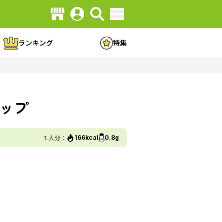
ランキング
特集
ップ
１人分：
166kcal
0.8g