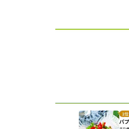
1位
パ
主な食