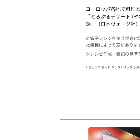
ヨーロッパ各地で料理と
「とろぷるデザート (
話」（日本ヴォーグ社
※電子レンジを使う場合は50
た機種によって差がありま
※レシピ作成・表記の基準
#
きゅうり ちくわ サラダ
#
サラダ 水菜