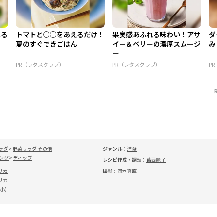
べる
トマトと○○をあえるだけ！
果実感あふれる味わい！アサ
ダ
夏のすぐできごはん
イー＆ベリーの濃厚スムージ
み
ー
PR（レタスクラブ）
PR（レタスクラブ）
P
ラダ
野菜サラダ その他
ジャンル：
洋食
ング
ディップ
レシピ作成・調理：
葛西麗子
リカ
撮影：
岡本真直
リカ
小)