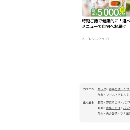
時短ご飯で健康的に！選
メニューで自宅へお届け
PR（レタスクラブ）
カテゴリ：
サラダ
野菜を使ったサ
たれ・ソース・ドレッシ
主な食材：
野菜
野菜その他
パプ
野菜
野菜その他
パプ
魚介
魚介缶詰
ツナ缶(