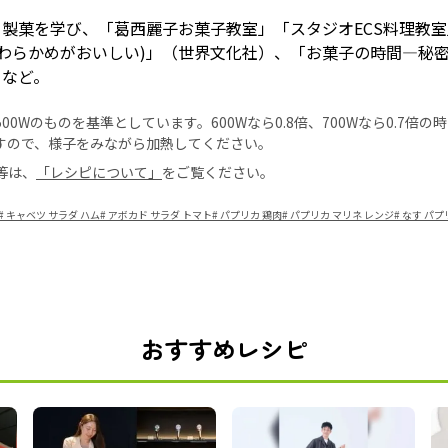
製菓を学び、「葛西麗子お菓子教室」「スタジオECS料理教
やわらかめがおいしい)」（世界文化社）、「お菓子の時間―秘
）など。
0Wのものを基準としています。600Wなら0.8倍、700Wなら0.7倍
すので、様子をみながら加熱してください。
等は、
「レシピについて」
をご覧ください。
#
キャベツ サラダ ハム
#
アボカド サラダ トマト
#
パプリカ 鶏肉
#
パプリカ マリネ レンジ
#
なす パプ
おすすめレシピ