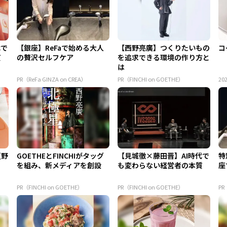
代で
【銀座】ReFaで始める大人
【西野亮廣】つくりたいもの
コ
質
の贅沢セルフケア
を追求できる環境の作り方と
は
PR（ReFa GINZA on CREA）
PR（FINCHI on GOETHE）
202
夏野
GOETHEとFINCHIがタッグ
【見城徹×藤田晋】AI時代で
特
を組み、新メディアを創設
も変わらない経営者の本質
座
PR（FINCHI on GOETHE）
PR（FINCHI on GOETHE）
PR