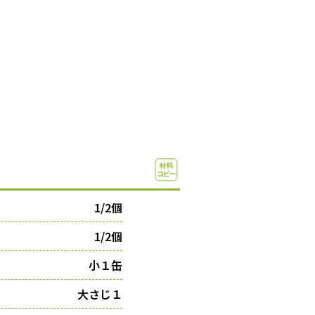
1/2個
1/2個
小１缶
大さじ１