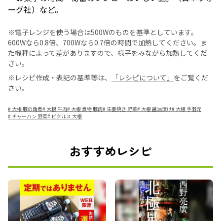
ーグ社）など。
※電子レンジを使う場合は500Wのものを基準としています。
600Wなら0.8倍、700Wなら0.7倍の時間で加熱してください。ま
た機種によって差がありますので、様子をみながら加熱してくだ
さい。
※レシピ作成・表記の基準等は、
「レシピについて」
をご覧くだ
さい。
#
大根 豚の角煮
#
大根 牛肉
#
大根 煮物 豚肉
#
生姜焼き 野菜
#
大根 醤油漬け
#
大根 手羽元
#
チャーハン 野菜
#
ピクルス 大根
おすすめレシピ