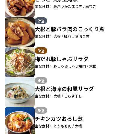
主な食材： 豚バラかたまり肉 / 玉ねぎ
2位
大根と豚バラ肉のこっくり煮
主な食材： 大根 / 豚バラ薄切り肉
3位
梅だれ豚しゃぶサラダ
主な食材： 豚しゃぶしゃぶ用肉 / 大根
4位
大根と海藻の和風サラダ
主な食材： 大根 / しらす干し
5位
チキンカツおろし煮
主な食材： とりもも肉 / 大根