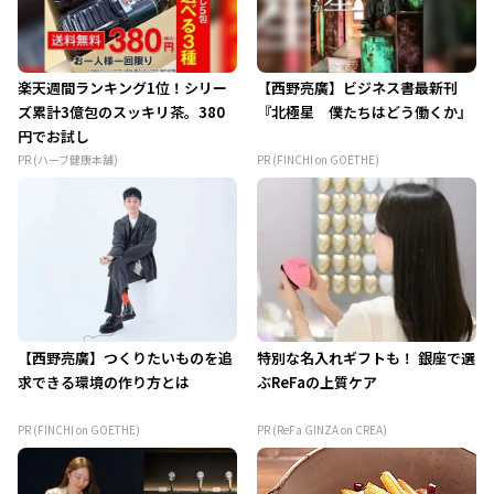
楽天週間ランキング1位！シリー
【西野亮廣】ビジネス書最新刊
ズ累計3億包のスッキリ茶。380
『北極星 僕たちはどう働くか』
円でお試し
PR (ハーブ健康本舗)
PR (FINCHI on GOETHE)
【西野亮廣】つくりたいものを追
特別な名入れギフトも！ 銀座で選
求できる環境の作り方とは
ぶReFaの上質ケア
PR (FINCHI on GOETHE)
PR (ReFa GINZA on CREA)