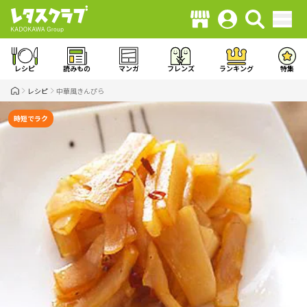
レシピ
読みもの
マンガ
フレンズ
ランキング
特集
レシピ
中華風きんぴら
時短でラク