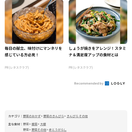
毎日の献立、味付けにマンネリを
しょうが焼きをアレンジ！スタミ
感じている方必見！
ナ＆満足度アップの食材とは
PR (レタスクラブ)
PR (レタスクラブ)
Recommended by
カテゴリ：
野菜のおかず
野菜のきんぴら
きんぴら その他
主な食材：
野菜
根菜
大根
野菜
野菜その他
赤とうがらし