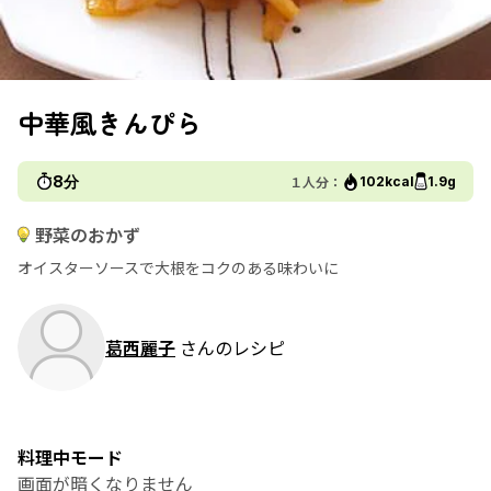
中華風きんぴら
8分
１人分：
102kcal
1.9g
野菜のおかず
オイスターソースで大根をコクのある味わいに
葛西麗子
さんのレシピ
料理中モード
画面が暗くなりません