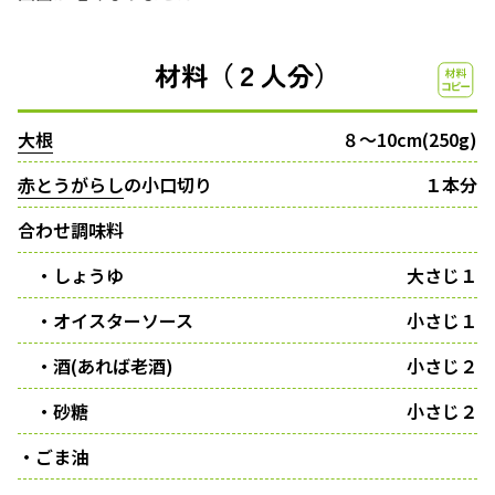
材料（２人分）
大根
８〜10cm(250g)
赤とうがらし
の小口切り
１本分
合わせ調味料
・しょうゆ
大さじ１
・オイスターソース
小さじ１
・酒(あれば老酒)
小さじ２
・砂糖
小さじ２
・ごま油