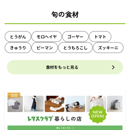
旬の食材
とうがん
モロヘイヤ
ゴーヤー
トマト
きゅうり
ピーマン
とうもろこし
ズッキーニ
食材をもっと見る
注目