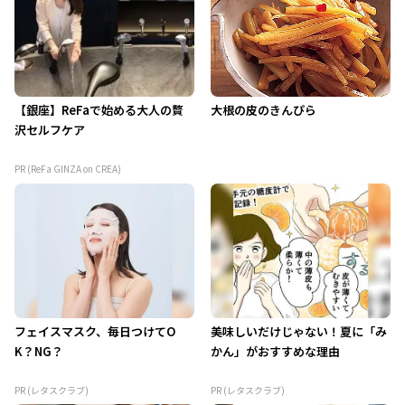
【銀座】ReFaで始める大人の贅
大根の皮のきんぴら
沢セルフケア
PR (ReFa GINZA on CREA)
フェイスマスク、毎日つけてO
美味しいだけじゃない！夏に「み
K？NG？
かん」がおすすめな理由
PR (レタスクラブ)
PR (レタスクラブ)