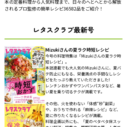
本の定番料理から人気料理まで、日々のへとへとから解放
されるプロ監修の簡単レシピ36582品をご紹介！
レタスクラブ最新号
Mizukiさんの夏ラク時短レシピ
今号の料理特集は「Mizukiさんの夏ラク時
短レシピ」。
本誌連載でも大人気のMizukiさんに、夏バ
テ防止にもなる、栄養満点の手間なしレシ
ピをたっぷり教えていただきました!
レンチンおかずやワンパンパスタなど、暑
い夏を乗り切るテクが満載です。
その他、火を使わない「体感“秒”副菜」
や、おうちで作れる「麻辣レシピ」など、
夏に作りたくなるレシピが満載。
料理企画以外にも、「夏のベタベタ床スッ