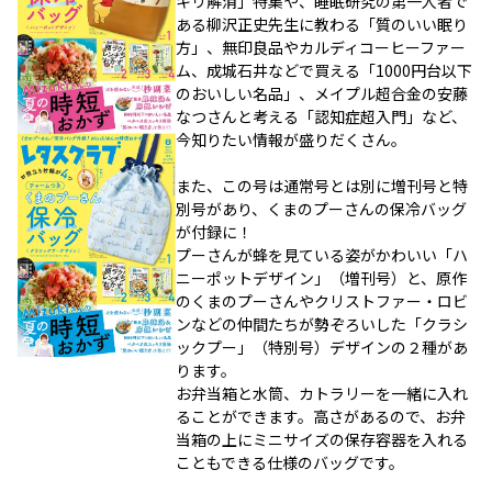
キリ解消」特集や、睡眠研究の第一人者で
ある柳沢正史先生に教わる「質のいい眠り
方」、無印良品やカルディコーヒーファー
ム、成城石井などで買える「1000円台以下
のおいしい名品」、メイプル超合金の安藤
なつさんと考える「認知症超入門」など、
今知りたい情報が盛りだくさん。
また、この号は通常号とは別に増刊号と特
別号があり、くまのプーさんの保冷バッグ
が付録に！
プーさんが蜂を見ている姿がかわいい「ハ
ニーポットデザイン」（増刊号）と、原作
のくまのプーさんやクリストファー・ロビ
ンなどの仲間たちが勢ぞろいした「クラシ
ックプー」（特別号）デザインの２種があ
ります。
お弁当箱と水筒、カトラリーを一緒に入れ
ることができます。高さがあるので、お弁
当箱の上にミニサイズの保存容器を入れる
こともできる仕様のバッグです。