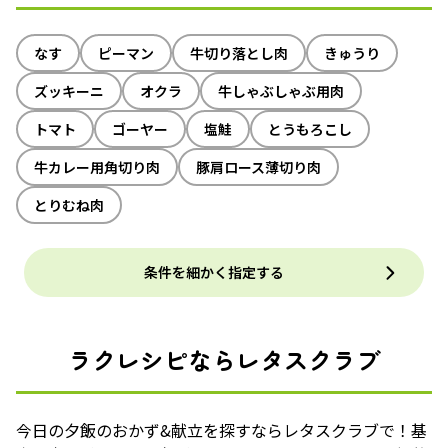
なす
ピーマン
牛切り落とし肉
きゅうり
ズッキーニ
オクラ
牛しゃぶしゃぶ用肉
トマト
ゴーヤー
塩鮭
とうもろこし
牛カレー用角切り肉
豚肩ロース薄切り肉
とりむね肉
条件を細かく指定する
ラクレシピならレタスクラブ
今日の夕飯のおかず&献立を探すならレタスクラブで！基