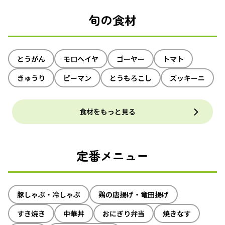
旬の食材
とうがん
モロヘイヤ
ゴーヤー
トマト
きゅうり
ピーマン
とうもろこし
ズッキーニ
食材をもっと見る
定番メニュー
豚しゃぶ・冷しゃぶ
鶏の唐揚げ・竜田揚げ
すき焼き
中華丼
おにぎり弁当
焼きなす