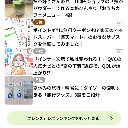
抹茶好きさん必見！100円ショップの「抹茶
パウダー」で作る本格ひんやり「おうちカ
フェメニュー」4選
3位
PR
ポイント4倍に無料クーポンも!? 楽天のネッ
トスーパー「楽天マート」のお得なサブス
クを体験してみました！
4位
PR
「インナー次第で私は変われる！」 QVCの
人気ナビとの“夏の下着”選びで、QOLが爆
上がり!?
5位
夏休みの旅行・帰省に！ダイソーの便利す
ぎる「旅行グッズ」3選をご紹介
「フレンズ」レポランキングをもっと見る