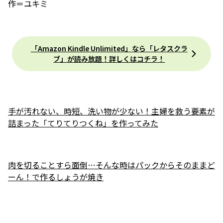
作＝ユキミ
「Amazon Kindle Unlimited」なら「レタスクラ
ブ」が読み放題！詳しくはコチラ！
手が汚れない、時短、洗い物が少ない！主婦を救う要素が
詰まった「てりてりつくね」を作ってみた
肉を切ることすら面倒…そんな時はパックからそのままど
ーん！で作るしょうが焼き