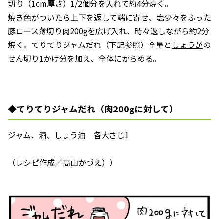
切り（1cm厚さ）1/2個分を入れて約4分焼く。
焼き色がついたら上下を返して端に寄せ、塩少々をふった
豚ロース薄切り肉
200gを広げ入れ、時々返しながら約2分
焼く。てりてりジャムだれ（下記参照）全量と
しょうが
の
せん切り1かけ分を加え、全体にからめる。
◆てりてりジャムだれ（肉200gに対して）
ジャム、酒、しょう油 各大さじ1
（レシピ作成／高山かづえ））