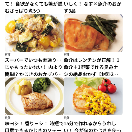
て！ 食欲がなくても箸が進
いしく！ なす×魚介のおか
むさっぱり煮5つ
ず3品
#食
#食
スーパーでいつも素通り…
魚介はレンチンが正解！ 1
じゃもったいない！ 肉より
魚介＋1野菜で作る臭みナ
簡単!? かじきのおかずバリ
シの絶品おかず【材料2つ
エ
で充分おいしい(4)】
#食
#食
味ヨシ！ 香りヨシ！ 時短で
15分で作れるからうれし
用意できるかじきのソテー
い！ 今が旬のかじきを使っ