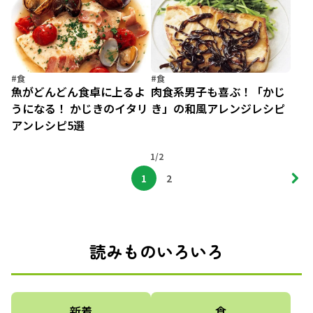
#食
#食
魚がどんどん食卓に上るよ
肉食系男子も喜ぶ！「かじ
うになる！ かじきのイタリ
き」の和風アレンジレシピ
アンレシピ5選
1/2
1
2
読みものいろいろ
新着
食