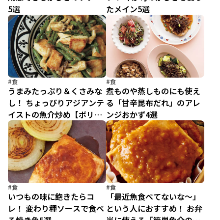
5選
たメイン5選
#食
#食
うまみたっぷり＆くさみな
煮ものや蒸しものにも使え
し！ ちょっぴりアジアンテ
る「甘辛昆布だれ」のアレ
イストの魚介炒め【ボリュ
ンジおかず4選
ーム炒めが夏を救う(3)】
#食
#食
いつもの味に飽きたらコ
「最近魚食べてないな～」
レ！ 変わり種ソースで食べ
という人におすすめ！ お弁