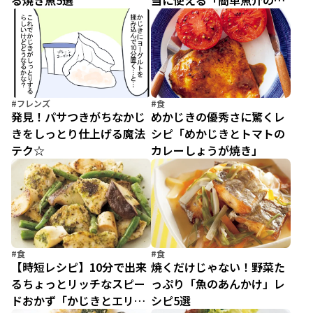
る焼き魚5選
当に使える「簡単魚介のお
かず」5選
#フレンズ
#食
発見！パサつきがちなかじ
めかじきの優秀さに驚くレ
きをしっとり仕上げる魔法
シピ「めかじきとトマトの
テク☆
カレーしょうが焼き」
#食
#食
【時短レシピ】10分で出来
焼くだけじゃない！野菜た
るちょっとリッチなスピー
っぷり「魚のあんかけ」レ
ドおかず「かじきとエリン
シピ5選