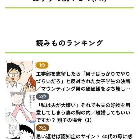
読みものランキング
1位
工学部を志望したら「男子ばっかりでやり
づらいだろ」と反対された女子学生の決断
／マウンティング男の価値観をぶち壊した
結果（1）
2位
「私は夫が大嫌い」それでも夫の好物を用
意してしまう妻の胸の内／離婚してもいい
ですか？ 翔子の場合（1）
3位
思い返せば認知症のサイン？ 40代の母に感