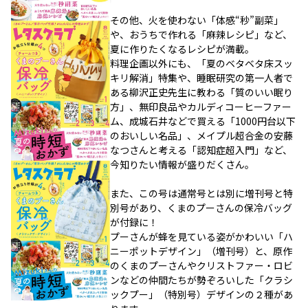
その他、火を使わない「体感“秒”副菜」
や、おうちで作れる「麻辣レシピ」など、
夏に作りたくなるレシピが満載。
料理企画以外にも、「夏のベタベタ床スッ
キリ解消」特集や、睡眠研究の第一人者で
ある柳沢正史先生に教わる「質のいい眠り
方」、無印良品やカルディコーヒーファー
ム、成城石井などで買える「1000円台以下
のおいしい名品」、メイプル超合金の安藤
なつさんと考える「認知症超入門」など、
今知りたい情報が盛りだくさん。
また、この号は通常号とは別に増刊号と特
別号があり、くまのプーさんの保冷バッグ
が付録に！
プーさんが蜂を見ている姿がかわいい「ハ
ニーポットデザイン」（増刊号）と、原作
のくまのプーさんやクリストファー・ロビ
ンなどの仲間たちが勢ぞろいした「クラシ
ックプー」（特別号）デザインの２種があ