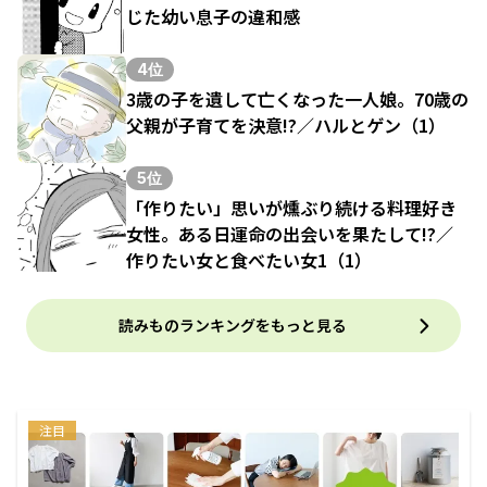
じた幼い息子の違和感
4位
3歳の子を遺して亡くなった一人娘。70歳の
父親が子育てを決意!?／ハルとゲン（1）
5位
「作りたい」思いが燻ぶり続ける料理好き
女性。ある日運命の出会いを果たして!?／
作りたい女と食べたい女1（1）
読みものランキングをもっと見る
注目