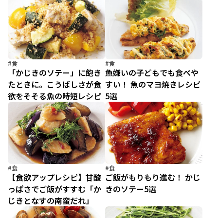
ギの香味バター炒め」
#食
#食
「かじきのソテー」に飽き
魚嫌いの子どもでも食べや
たときに。こうばしさが食
すい！ 魚のマヨ焼きレシピ
欲をそそる魚の時短レシピ
5選
#食
#食
【食欲アップレシピ】甘酸
ご飯がもりもり進む！ かじ
っぱさでご飯がすすむ「か
きのソテー5選
じきとなすの南蛮だれ」