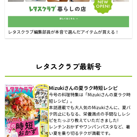
レタスクラブ編集部員が本音で選んだアイテムが買える！
レタスクラブ最新号
Mizukiさんの夏ラク時短レシピ
今号の料理特集は「Mizukiさんの夏ラク時
短レシピ」。
本誌連載でも大人気のMizukiさんに、夏バ
テ防止にもなる、栄養満点の手間なしレシ
ピをたっぷり教えていただきました!
レンチンおかずやワンパンパスタなど、暑
い夏を乗り切るテクが満載です。