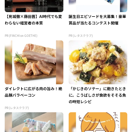
【見城徹×藤田晋】AI時代でも変
誕生日エピソードを大募集！豪華
わらない経営者の本質
賞品が当たるコンテスト開催
PR (FINCHI on GOETHE)
PR (レタスクラブ)
ダイレクトに広がる肉の旨み！絶
「かじきのソテー」に飽きたとき
品豚バラベーコン
に。こうばしさが食欲をそそる魚
の時短レシピ
PR (レタスクラブ)