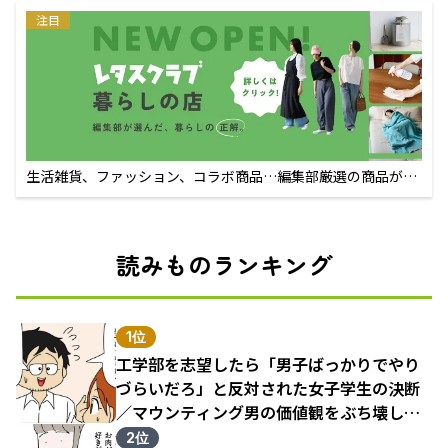
注目
生活雑貨、ファッション、コラボ商品…編集部厳選の商品が買
えるECサイト
読みものランキング
1位
工学部を志望したら「男子ばっかりでやり
づらいだろ」と反対された女子学生の決断
／マウンティング男の価値観をぶち壊した
結果（1）
2位