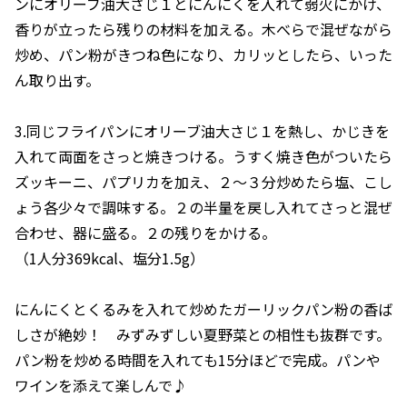
ンにオリーブ油大さじ１とにんにくを入れて弱火にかけ、
香りが立ったら残りの材料を加える。木べらで混ぜながら
炒め、パン粉がきつね色になり、カリッとしたら、いった
ん取り出す。
3.同じフライパンにオリーブ油大さじ１を熱し、かじきを
入れて両面をさっと焼きつける。うすく焼き色がついたら
ズッキーニ、パプリカを加え、２〜３分炒めたら塩、こし
ょう各少々で調味する。２の半量を戻し入れてさっと混ぜ
合わせ、器に盛る。２の残りをかける。
（1人分369kcal、塩分1.5g）
にんにくとくるみを入れて炒めたガーリックパン粉の香ば
しさが絶妙！ みずみずしい夏野菜との相性も抜群です。
パン粉を炒める時間を入れても15分ほどで完成。パンや
ワインを添えて楽しんで♪