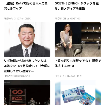
【銀座】ReFaで始める大人の贅
GOETHEとFINCHIがタッグを組
沢セルフケア
み、新メディアを創設
PR (ReFa GINZA on CREA)
PR (FINCHI on GOETHE)
リボ地獄から抜け出したい人は、
上質な眠りも美髪ケアも！ 銀座で
返済を3～6ヶ月停止して『大幅に
体感するReFa
減額してから返済す...
PR (渋谷法務総合事務所)
PR (ReFa GINZA on CREA)