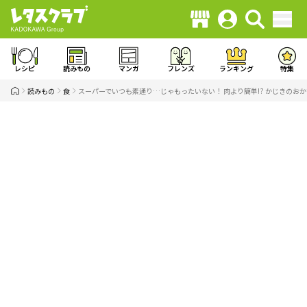
レシピ
読みもの
マンガ
フレンズ
ランキング
特集
読みもの
食
スーパーでいつも素通り…じゃもったいない！ 肉より簡単!? かじきのお