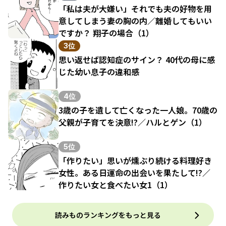
「私は夫が大嫌い」それでも夫の好物を用
意してしまう妻の胸の内／離婚してもいい
ですか？ 翔子の場合（1）
3位
思い返せば認知症のサイン？ 40代の母に感
じた幼い息子の違和感
4位
3歳の子を遺して亡くなった一人娘。70歳の
父親が子育てを決意!?／ハルとゲン（1）
5位
「作りたい」思いが燻ぶり続ける料理好き
女性。ある日運命の出会いを果たして!?／
作りたい女と食べたい女1（1）
読みものランキングをもっと見る