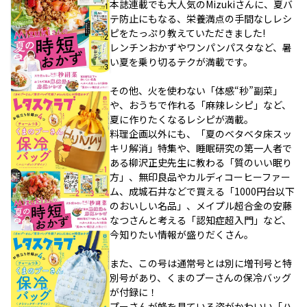
本誌連載でも大人気のMizukiさんに、夏バ
テ防止にもなる、栄養満点の手間なしレシ
ピをたっぷり教えていただきました!
レンチンおかずやワンパンパスタなど、暑
い夏を乗り切るテクが満載です。
その他、火を使わない「体感“秒”副菜」
や、おうちで作れる「麻辣レシピ」など、
夏に作りたくなるレシピが満載。
料理企画以外にも、「夏のベタベタ床スッ
キリ解消」特集や、睡眠研究の第一人者で
ある柳沢正史先生に教わる「質のいい眠り
方」、無印良品やカルディコーヒーファー
ム、成城石井などで買える「1000円台以下
のおいしい名品」、メイプル超合金の安藤
なつさんと考える「認知症超入門」など、
今知りたい情報が盛りだくさん。
また、この号は通常号とは別に増刊号と特
別号があり、くまのプーさんの保冷バッグ
が付録に！
プーさんが蜂を見ている姿がかわいい「ハ