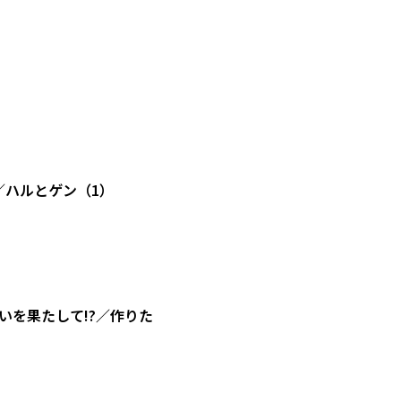
／ハルとゲン（1）
を果たして!?／作りた