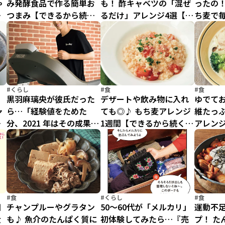
ゃ
み発酵食品で作る簡単お
も！ 酢キャベツの「混ぜ
ったの
き
つまみ【できるから続
るだけ」アレンジ4選【で
ち麦で
ト
く！ダイエットレシピ
きるから続く！ダイエッ
リ具合
(7)】
トレシピ(6)】
#くらし
#食
#食
ッ
黒羽麻璃央が彼氏だった
デザートや飲み物に入れ
ゆでてお
ャ
ら…「経験値をためた
ても◎♪ もち麦アレンジ
維たっ
る
分、2021 年はその成果を
1週間【できるから続く！
アレン
レ
お見せしたいです」〜ジ
ダイエットレシピ(4)】
から続
ムデート〜
シピ(3)
#食
#くらし
#食
田
チャンプルーやグラタン
50～60代が「メルカリ」
運動不
大
も♪ 魚介のたんぱく質に
初体験してみたら…『売
プ！ た