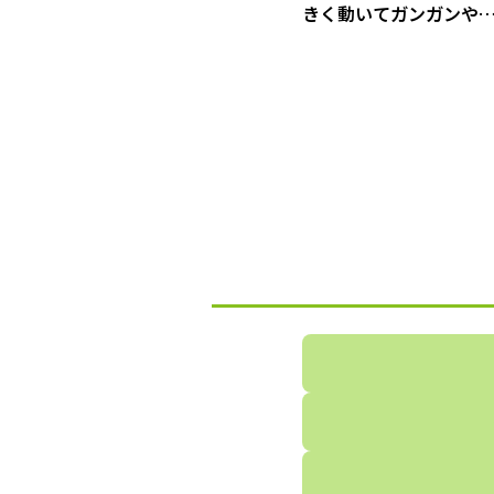
きく動いてガンガンや
る！ダイナミック家事
ススメ