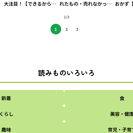
せ
大注目！【できるから続
れたもの・売れなかった
おかず
の
く！ダイエットレシピ
もの、両方見せます！！
く！ダ
(2)】
【大人のメルカリ塾(1)後
1/3
(1)】
編】
1
2
3
読みものいろいろ
新着
食
くらし
美容・健
趣味
育児・子育