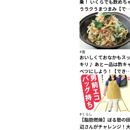
乗！ いくらでも飲めち
うラクうまつまみ【で
るから続く！ダイエッ
レシピ(8)】
#食
おいしくておなかもス
キリ♪ あと一品は酢キ
ベツにしよう！【でき
から続く！ダイエット
シピ(5)】
#くらし
【脂肪燃焼】ぼる塾の
辺さんがチャレンジ！