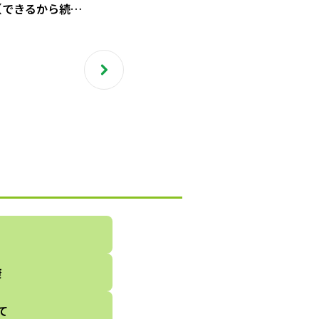
【できるから続
イエットレシピ
康
て