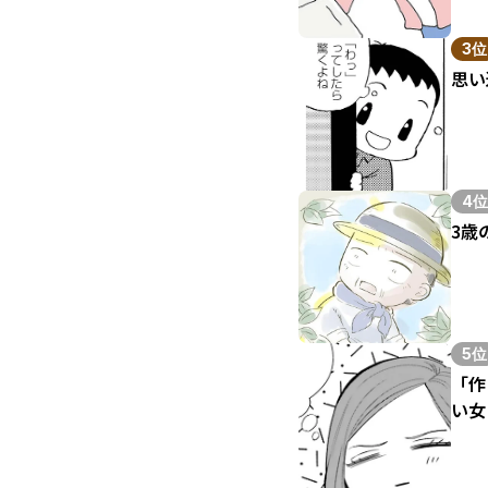
3位
思い
4位
3歳
5位
「作
い女