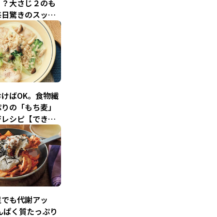
！？大さじ２のも
毎日驚きのスッキ
けばOK。食物繊
ぷりの「もち麦」
ジレシピ【できる
く！ダイエットレ
】
足でも代謝アッ
んぱく質たっぷり