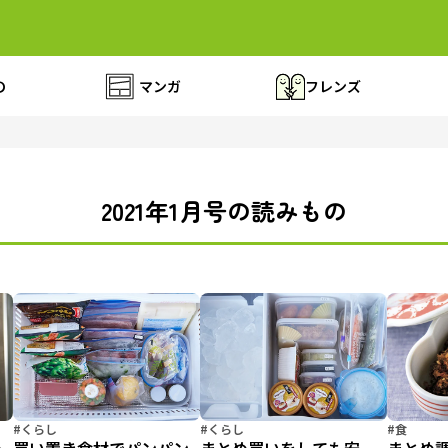
の
マンガ
フレンズ
2021年1月号の読みもの
#くらし
#くらし
#食