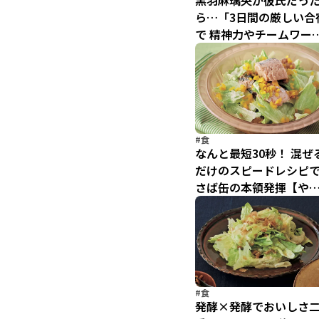
黒羽麻璃央が彼氏だっ
ら…「3日間の厳しい合
で 精神力やチームワー
を培うことができまし
た」〜ジムデート２〜
#食
なんと最短30秒！ 混ぜ
だけのスピードレシピ
さば缶の本領発揮【や
る！さば缶レシピ(4)】
#食
発酵×発酵でおいしさ