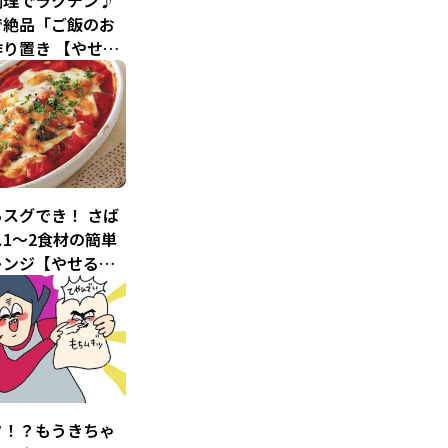
調理でラクチン♪
で絶品「ご飯のお
り置き 【やせ
缶レシピ(5)】
スグでき！ さば
1〜2食材の簡単
レンジ【やせる！
シピ(1)】
タ！？もうきちゃ