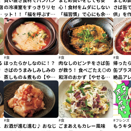
た
買い置き食材でパンパン
まとめ買いをしても安
まとめ
宿
の冷凍室をすっきりリセ
心！食材をムダにしない
さば缶
ク
ット！！「福を呼ぶすっ
「福習慣」で心にも余裕
供」を作
きり冷凍室」【後編】
が生まれる「福を呼ぶす
る！さば
っきり冷凍室」【前編】
#食
#食
#食
る
ほったらかしなのに！？
肉なしのピンチをさば缶
帰ったら
で
さばのうまみしみしみの
が救う！ 食べごたえ◎の
缶プラス
せ
蒸しもの＆煮もの【やせ
和洋のおかず【やせる！
絶品ア
る！さば缶レシピ(3)】
さば缶レシピ(2)】
さば缶レ
#食
#食
#フレンズ
二
お酒が進む進む♪ おなじ
ごまあえもカレー風味
もうキ