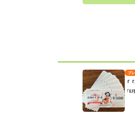
プレ
「「
「8