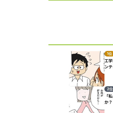
1位
工学
ンテ
2位
「私
か？