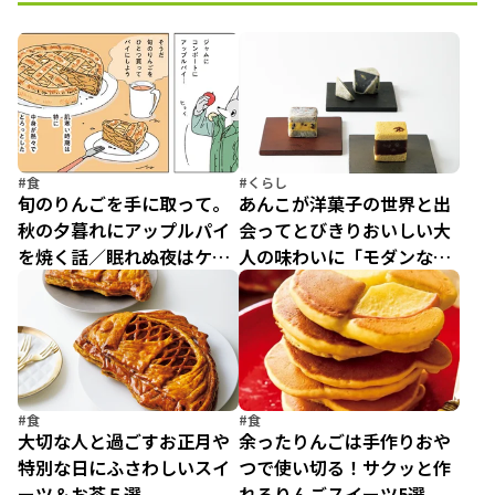
#食
#くらし
旬のりんごを手に取って。
あんこが洋菓子の世界と出
秋の夕暮れにアップルパイ
会ってとびきりおいしい大
を焼く話／眠れぬ夜はケー
人の味わいに「モダンなあ
キを焼いて4（2）
んこのおやつ」５選
#食
#食
大切な人と過ごすお正月や
余ったりんごは手作りおや
特別な日にふさわしいスイ
つで使い切る！サクッと作
ーツ＆お茶５選
れるりんごスイーツ5選