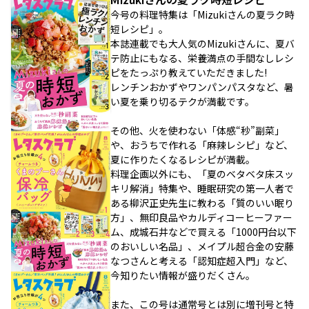
今号の料理特集は「Mizukiさんの夏ラク時
短レシピ」。
本誌連載でも大人気のMizukiさんに、夏バ
テ防止にもなる、栄養満点の手間なしレシ
ピをたっぷり教えていただきました!
レンチンおかずやワンパンパスタなど、暑
い夏を乗り切るテクが満載です。
その他、火を使わない「体感“秒”副菜」
や、おうちで作れる「麻辣レシピ」など、
夏に作りたくなるレシピが満載。
料理企画以外にも、「夏のベタベタ床スッ
キリ解消」特集や、睡眠研究の第一人者で
ある柳沢正史先生に教わる「質のいい眠り
方」、無印良品やカルディコーヒーファー
ム、成城石井などで買える「1000円台以下
のおいしい名品」、メイプル超合金の安藤
なつさんと考える「認知症超入門」など、
今知りたい情報が盛りだくさん。
また、この号は通常号とは別に増刊号と特