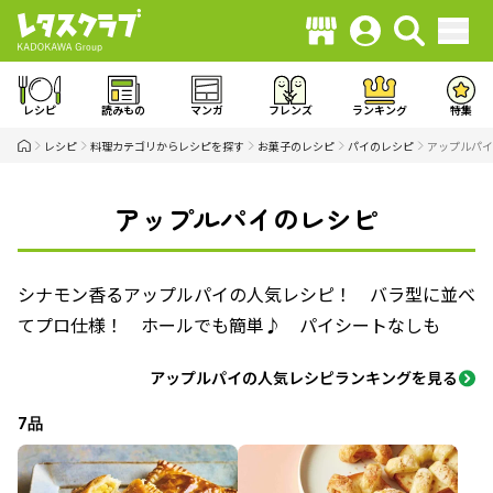
レシピ
読みもの
マンガ
フレンズ
ランキング
特集
レシピ
料理カテゴリからレシピを探す
お菓子のレシピ
パイのレシピ
アップルパイ
アップルパイのレシピ
シナモン香るアップルパイの人気レシピ！ バラ型に並べ
てプロ仕様！ ホールでも簡単♪ パイシートなしも
アップルパイの人気レシピランキングを見る
7品