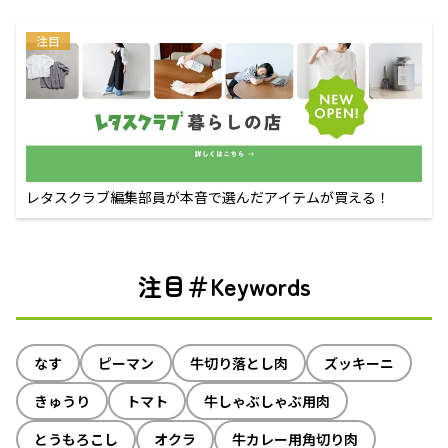
注目
レタスクラブ編集部員が本音で選んだアイテムが買える！
注目＃Keywords
なす
ピーマン
牛切り落とし肉
ズッキーニ
きゅうり
トマト
牛しゃぶしゃぶ用肉
とうもろこし
オクラ
牛カレー用角切り肉