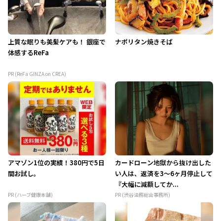
上質な眠りも美髪ケアも！ 銀座で
ナポリタン焼きそば
体感するReFa
PR (ReFa GINZA on CREA)
アマゾン1位の実績！380円で5日
カードローン地獄から抜け出した
間お試し。
い人は、返済を3～6ヶ月停止して
『大幅に減額してか...
PR (ハーブ健康本舗)
PR (渋谷法務総合事務所)