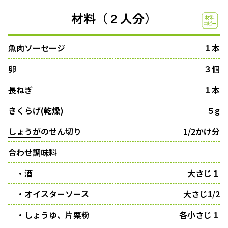
材料（２人分）
魚肉ソーセージ
１本
卵
３個
長ねぎ
１本
きくらげ(乾燥)
５g
しょうが
のせん切り
1/2かけ分
合わせ調味料
・酒
大さじ１
・オイスターソース
大さじ1/2
・しょうゆ、片栗粉
各小さじ１