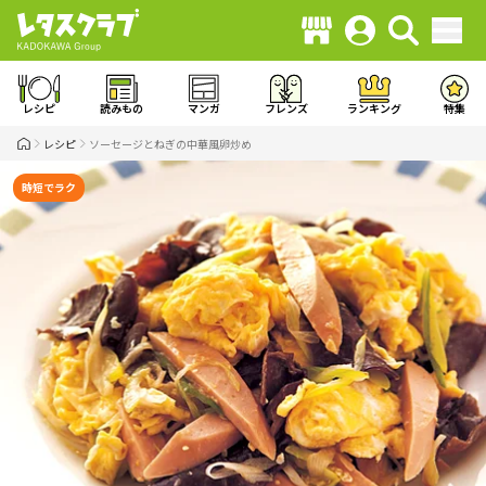
レシピ
読みもの
マンガ
フレンズ
ランキング
特集
レシピ
ソーセージとねぎの中華風卵炒め
時短でラク