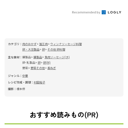
Recommended by
カテゴリ：
肉のおかず
加工肉
ウィンナソーセージ料理
卵・大豆製品
卵
その他 卵料理
主な食材：
練製品
練製品
魚肉ソーセージ(大)
卵･乳製品
卵
卵(M)
野菜
野菜その他
長ねぎ
ジャンル：
中華
レシピ作成・調理：
村田裕子
撮影：
榎本修
おすすめ読みもの(PR)