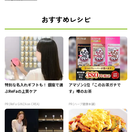
おすすめレシピ
特別な名入れギフトも！ 銀座で選
アマゾン1位「このお茶ガチで
ぶReFaの上質ケア
す」噂のお茶
PR (ReFa GINZA on CREA)
PR (ハーブ健康本舗)