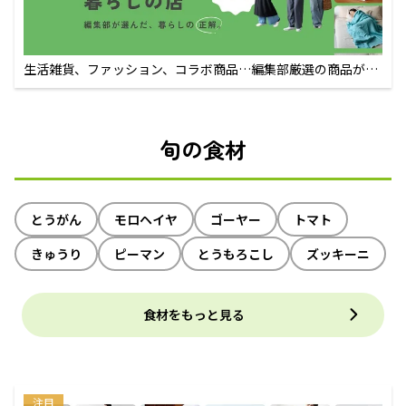
生活雑貨、ファッション、コラボ商品…編集部厳選の商品が買
えるECサイト
旬の食材
とうがん
モロヘイヤ
ゴーヤー
トマト
きゅうり
ピーマン
とうもろこし
ズッキーニ
食材をもっと見る
注目