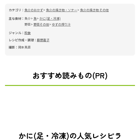
カテゴリ：
魚介のおかず
魚介の焼き物・ソテー
魚介の焼き物 その他
主な食材：
魚介
魚
かに(足・冷凍)
野菜
野菜その他
ゆずの搾り汁
ジャンル：
和食
レシピ作成・調理：
藤野嘉子
撮影：
岡本真直
おすすめ読みもの(PR)
かに(足・冷凍)の人気レシピラ