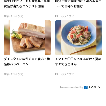
誕生日エピソードを大募集！豪華
時短ご飯で健康的に！選べるメニ
賞品が当たるコンテスト開催
ューで自宅へお届け
PR (レタスクラブ)
PR (レタスクラブ)
ダイレクトに広がる肉の旨み！絶
トマトと○○をあえるだけ！夏の
品豚バラベーコン
すぐできごはん
PR (レタスクラブ)
PR (レタスクラブ)
Recommended by