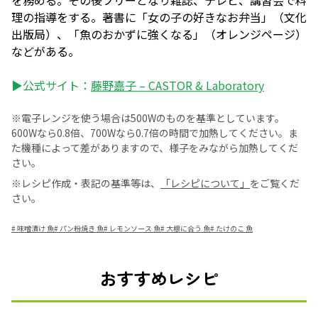
理の指導をする。著書に「女の子の好きなお弁当」（文化
出版局）、「魚のおかずに強くなる」（オレンジページ）
などがある。
▶公式サイト：
藤野嘉子 – CASTOR & Laboratory
※電子レンジを使う場合は500Wのものを基準としています。
600Wなら0.8倍、700Wなら0.7倍の時間で加熱してください。ま
た機種によって差がありますので、様子をみながら加熱してくだ
さい。
※レシピ作成・表記の基準等は、
「レシピについて」
をご覧くだ
さい。
#
味噌漬け 魚
#
パン粉焼き 魚
#
レモンソース 魚
#
大根に合う 魚
#
たけのこ 魚
おすすめレシピ