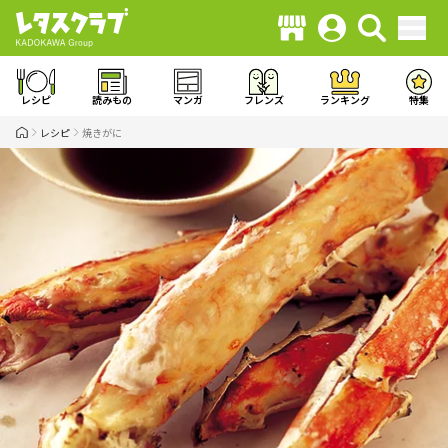
レシピ
読みもの
マンガ
フレンズ
ランキング
特集
レシピ
焼きがに