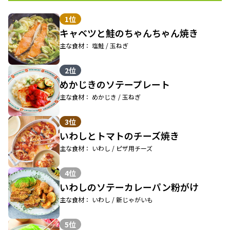
1位
キャベツと鮭のちゃんちゃん焼き
主な食材： 塩鮭 / 玉ねぎ
2位
めかじきのソテープレート
主な食材： めかじき / 玉ねぎ
3位
いわしとトマトのチーズ焼き
主な食材： いわし / ピザ用チーズ
4位
いわしのソテーカレーパン粉がけ
主な食材： いわし / 新じゃがいも
5位