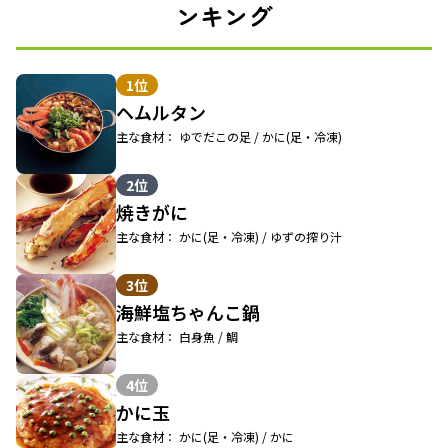
ンキング
1位
ヘムルタン
主な食材： ゆでだこの足 / かに(足・冷凍)
2位
焼きがに
主な食材： かに(足・冷凍) / ゆずの搾り汁
3位
海鮮塩ちゃんこ鍋
主な食材： 白身魚 / 鯛
4位
かに玉
主な食材： かに(足・冷凍) / かに