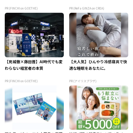
PR (FINCHI on GOETHE)
PR (ReFa GINZA on CREA)
【見城徹×藤田晋】AI時代でも変
【大人気】ひんやり冷感寝具で快
わらない経営者の本質
適な睡眠をあなたに。
PR (FINCHI on GOETHE)
PR (アイリスプラザ)