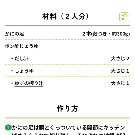
材料（２人分）
かにの足
２本(殻つき・約300g)
ポン酢じょうゆ
・だし汁
大さじ２
・しょうゆ
大さじ１
・
ゆずの搾り汁
大さじ１
作り方
かにの足は胴とくっついている関節にキッチン
1